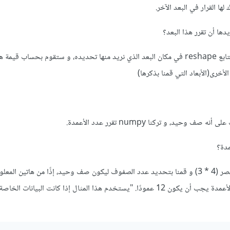
ها القرار في البعد الآخر.
يتم ذلك عن طريق تمرير 1- للتابع reshape في مكان البعد الذي نريد منها تحديده، و ستقوم بحساب قيم
أخرى(الأبعاد التي قمنا بذكرها)
وحيد، و تركنا numpy تقرر عدد الأعمدة.
دة؟
هنا طول المصفوفة هو 12 عنصر (4 * 3) و قمنا بتحديد عدد الصفوف ليكون صف وحيد، إذًا من هاتين الم
استنتجت numpy أن عدد الأعمدة يجب أن يكون 12 عمودًا. "يستخدم هذا المثال إذا كانت البيانا