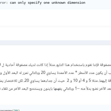
ror
:
 can only specify one unknown dimension
يمكنك تحويلها لثنائية لكن يجب أن يكون عدد الأسطر * عدد الأعمدة يساوي 20 وبالتالي 
نريد إعادة تعيين أبعاد المصفوفة إليهما، مثلا 5 و 4 أو 10 و 2 حيث أن ج
البعد الأول او الثاني فقط و البعد الآخر نضع بدلاً منه --1 وبالتالي يفهمها بايثون ويستنتج البعد الآخر 