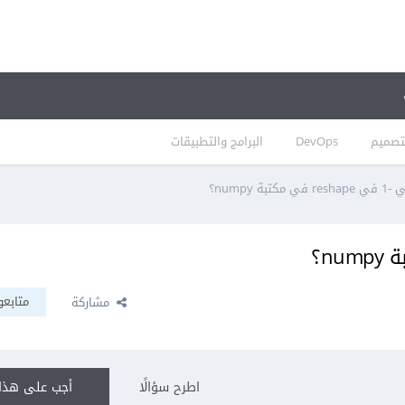
تصميم
DevOps
البرامج والتطبيقات
كتبة numpy؟
متابعو
مشاركة
اطرح سؤالًا
أجب على هذا 