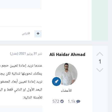
اقتباس
Ali Haidar Ahmad
نشر
31 يوليو 2021
(معدل)
1
الأعضاء
للأمثلة التالية:
572
1.1k