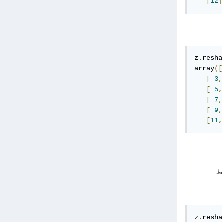
[
12
]
z
.
resha
array
([
[
3
,
[
5
,
[
7
,
[
9
,
[
11
,
د فقط
z
.
resha