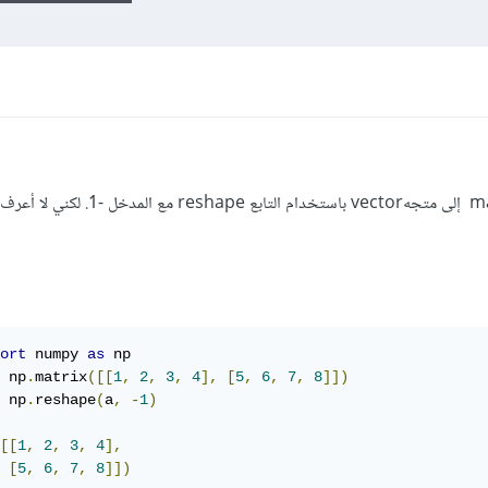
ort
 numpy 
as
 np
.
matrix
([[
1
,
2
,
3
,
4
],
[
5
,
6
,
7
,
8
]])
 np
.
reshape
(
a
,
-
1
)
[[
1
,
2
,
3
,
4
],
[
5
,
6
,
7
,
8
]])