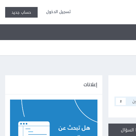
تسجيل الدخول
حساب جديد
إعلانات
ن
2
السؤال