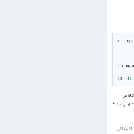
z 
=
 np
.
z
.
shape

(
3
,
4
)
 الخاص
بالمصفوفة الأصلية أي يجب أن يكفي لل 12 عنصر. فمثلًا يمكن للحجم الجديد أن يكون 2 * 6 أو 6 * 2 أو 3 * 4 أو 12 *
ا أيضًا أن