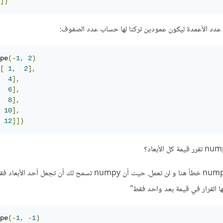
])
 عدد الأعمدة ليكون عمودين تركنا لها حساب عدد الصفوف:
pe
(-
1
,
2
)
[
1
,
2
],
4
],
6
],
8
],
10
],
12
]])
الإجابة هي لا، حيث ستلقي numpy خطأ هنا و لن تعمل. حيث أن numpy تسمح لك أن تجعل أحد الأبعا
ا القرار في قيمة بعد واحد فقط"
pe
(-
1
,
-
1
)