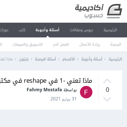
الرئيسية
دروس ومقالات
أسئلة وأجوبة
كتب
دورات
البرمجة
ريادة الأعمال
العمل الحر
التسويق والمبيعات
ال
الرئيسية
أسئلة وأجوبة
الأقسام
أسئلة البرمجة
بايثون
ماذا تعني -1 في reshape في م
ماذا تعني -1 في reshape في مكتبة numpy؟
0
بواسطة Fahmy Mostafa
31 يوليو 2021