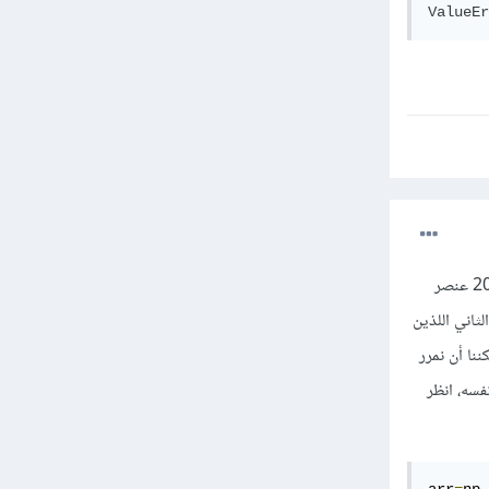
ValueEr
عندما نريد إعادة تعيين حجم مصفوفة فإننا نقوم باستخدام هذا التابع، مثلاً إذا كانت لديك مصفوفة أحادية ل 20 عنصر
نمرر له البعد الأول والثاني اللذين
داءهما يساوي 20، لكن للاختصار يمكننا أن نمرر
من تلقاء نفسه، انظر