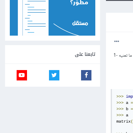
تابعنا على
يمكن إعادة تشكيل مصفوفة عددية matrix إلى متجهvector باستخدام التابع reshape مع المدخل -1. لكني لا أعرف ما تعنيه -1
>>>
imp
>>>
 a 
=
>>>
 b 
=
>>>
 a

matrix
(