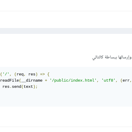
(
'/'
,
(
req
,
 res
)
=>
{
readFile
(
__dirname 
+
'/public/index.html'
,
'utf8'
,
(
err
,
 res
.
send
(
text
);