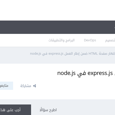
تصميم
DevOps
البرامج والتطبيقات
 صفحة HTML ضمن إطار العمل express.js في node.js
متابعو
مشاركة
اطرح سؤالًا
أجب على هذا 