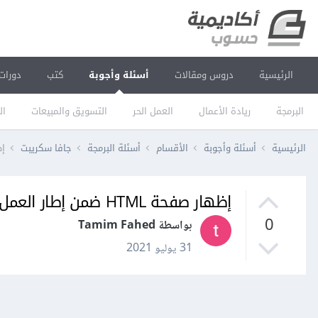
الرئيسية
دروس ومقالات
أسئلة وأجوبة
كتب
دورات
البرمجة
ريادة الأعمال
العمل الحر
التسويق والمبيعات
ال
الرئيسية
أسئلة وأجوبة
الأقسام
أسئلة البرمجة
جافا سكريبت
إظهار
إظهار صفحة HTML ضمن إطار العمل express.js في node.js
0
بواسطة Tamim Fahed
31 يوليو 2021