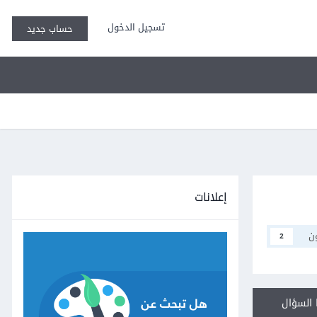
تسجيل الدخول
حساب جديد
إعلانات
ن
2
السؤال