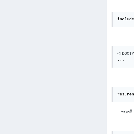
include
<!DOCTY
...
res.ren
 المحرّك ejs من خلال تحميل الحزمة