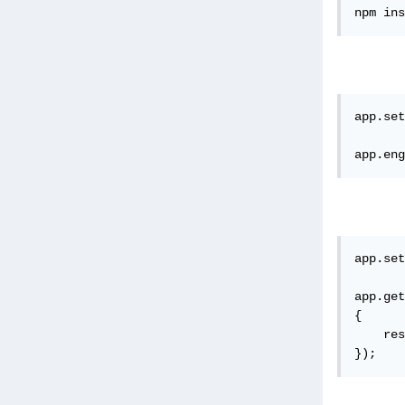
npm ins
app.set
app.eng
app.set
app.get
{

    res
});