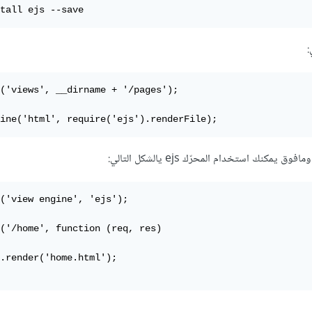
tall ejs --save
:
('views', __dirname + '/pages');

ine('html', require('ejs').renderFile);
('view engine', 'ejs');

('/home', function (req, res)

.render('home.html');
