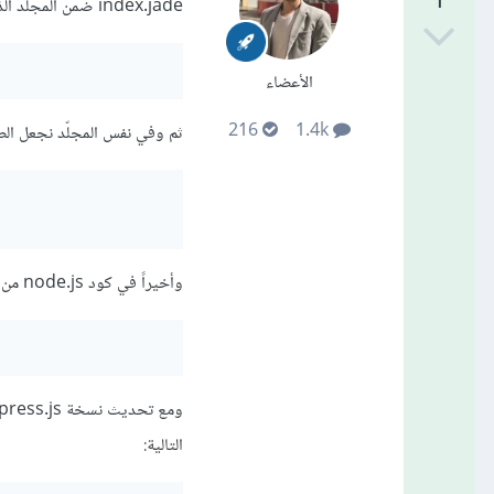
1
index.jade ضمن المجلّد الذي يحوي صفحات الموقع لديك pages وإضافة الكود التالي:
الأعضاء
216
1.4k
ثم وفي نفس المجلّد نجعل الصفحة plain.html تحوي كود HTML الخاص بهذه الصف
وأخيراً في كود node.js من طرف الخادم نستطيع تمرير هذه الصفحة بالشكل التالي:
التالية: