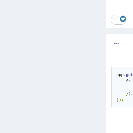
1
app
.
get
    fs
.
       
});
});