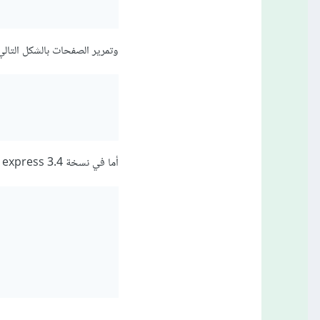
وتمرير الصفحات بالشكل التالي
أما في نسخة express 3.4 ومافوق يمكنك استخدام المحرّك ejs يالشكل التالي: