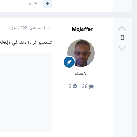
اقتباس
MoJaffer
نشر
1 أغسطس 2021
(معدل)
0
تستطيع قراءة ملف في Node.js بإستخدام مكتبة
الأعضاء
2
36