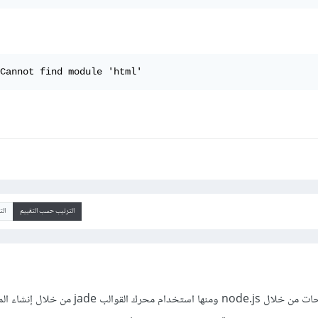
Cannot find module 'html'
الترتيب حسب التقييم
ال
يوجد عدة طرق لإرسال الصفحات من خلال node.js ومنها استخدام محرك القوالب jade من خل