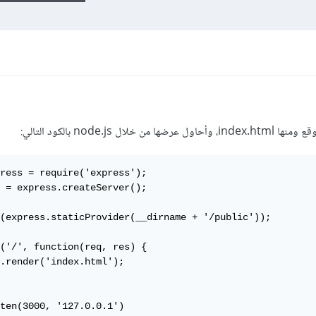
ress = require('express');

 = express.createServer();

(express.staticProvider(__dirname + '/public'));

('/', function(req, res) {

.render('index.html');

ten(3000, '127.0.0.1')