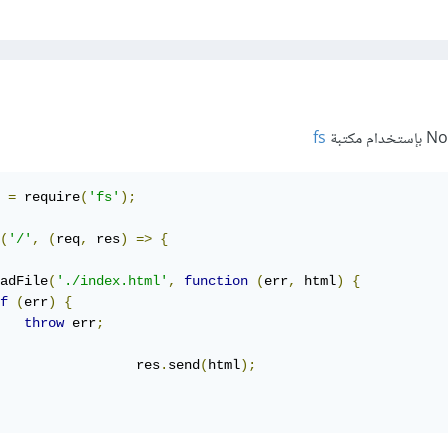
fs
 
=
 require
(
'fs'
);
(
'/'
,
(
req
,
 res
)
=>
{
adFile
(
'./index.html'
,
function
(
err
,
 html
)
{
f
(
err
)
{
throw
 err
;
			res
.
send
(
html
);