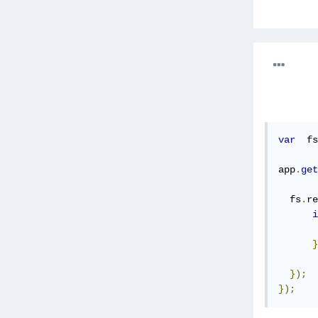
var
  fs
app
.
get
  fs
.
re
i
}
});
});