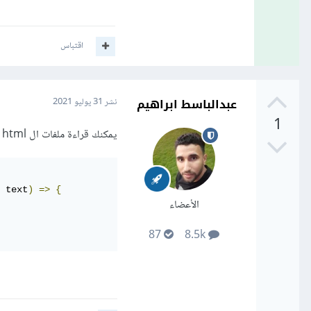
اقتباس
عبدالباسط ابراهيم
نشر
31 يوليو 2021
1
يمكنك قراءة ملفات ال html وإرسالها ببساطة كالتالي
 text
)
=>
{
الأعضاء
87
8.5k