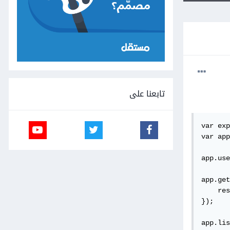
تابعنا على
var exp
var app
app.use
app.get
    res
});

app.lis