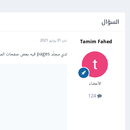
السؤال
Tamim Fahed
نشر
31 يوليو 2021
لدي مجلّد pages فيه بعض صفحات الموقع ومنها index.html، وأحاول عرضها من خلال node.js بالكود التالي:
الأعضاء
124