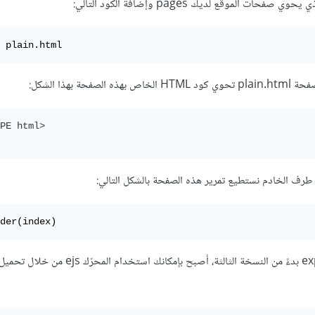
 plain.html
حة بهذا الشكل:
PE html>
der(index)
ومع تحديث نسخة express.js بدءً من النسخة الثالثة، أصبح بإمكانك استخدام