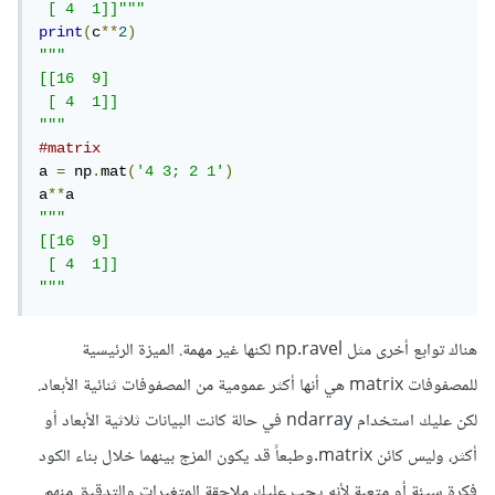
 [ 4  1]]"""
print
(
c
**
2
)
"""

[[16  9]

 [ 4  1]]

"""
#matrix
a 
=
 np
.
mat
(
'4 3; 2 1'
)
a
**
"""

[[16  9]

 [ 4  1]]

"""
هناك توابع أخرى مثل np.ravel لكنها غير مهمة. الميزة الرئيسية
للمصفوفات matrix هي أنها أكثر عمومية من المصفوفات ثنائية الأبعاد.
لكن عليك استخدام ndarray في حالة كانت البيانات ثلاثية الأبعاد أو
أكثر، وليس كائن matrix.وطبعاً قد يكون المزج بينهما خلال بناء الكود
فكرة سيئة أو متعبة لأنه يجب عليك ملاحقة المتغيرات والتدقيق منهم