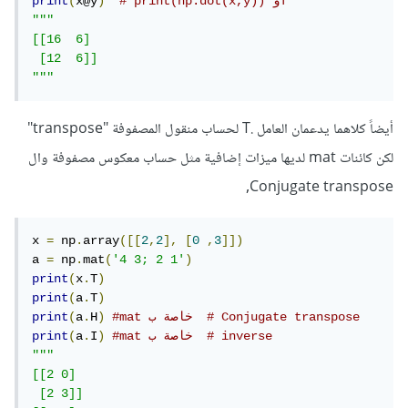
# print(np.dot(x,y)) أو
)
x@y
(
print
"""

[[16  6]

 [12  6]]

"""
أيضاً كلاهما يدعمان العامل .T لحساب منقول المصفوفة "transpose"
لكن كائنات mat لديها ميزات إضافية مثل حساب معكوس مصفوفة وال
Conjugate transpose,
x 
=
 np
.
array
([[
2
,
2
],
[
0
,
3
]])
a 
=
 np
.
mat
(
'4 3; 2 1'
)
print
(
x
.
T
)
print
(
a
.
T
)
#mat خاصة ب  # Conjugate transpose
)
H
.
a
(
print
#mat خاصة ب  # inverse
)
I
.
a
(
print
"""

[[2 0]

 [2 3]]
