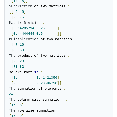
[
13
15
]]
Subtraction
 of two matrices 
:
[[-
6
-
6
]
[-
5
-
5
]]
Matrix
Division
:
[[
0.14285714
0.25
]
[
0.44444444
0.5
]]
Multiplication
 of two matrices
:
[[
7
16
]
[
36
50
]]
The
 product of two matrices 
:
[[
25
28
]
[
73
82
]]
square root 
is
:
[[
1.
1.41421356
]
[
2.
2.23606798
]]
The
 summation of elements 
:
34
The
 column wise summation  
:
[
16
18
]
The
 row wise summation
:
[
15
19
]