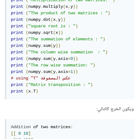
print
(
"Multiplication of two matrices: "
)
print
(
numpy
.
multiply
(
x
,
y
))
print
(
"The product of two matrices : "
)
print
(
numpy
.
dot
(
x
,
y
))
print
(
"square root is : "
)
print
(
numpy
.
sqrt
(
x
))
print
(
"The summation of elements : "
)
print
(
numpy
.
sum
(
y
))
print
(
"The column wise summation  : "
)
print
(
numpy
.
sum
(
y
,
axis
=
0
))
print
(
"The row wise summation: "
)
print
(
numpy
.
sum
(
y
,
axis
=
1
))
# using "T" عكس المصفوفة
print
(
"Matrix transposition : "
)
print
(
x
.
T
)
ويكون الخرج كالتالي:
Addition
 of two matrices
:
[[
8
10
]