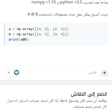
متاحا بعد تحديث python +3.5 و numpy +1.10
حيث أصبح يمكن عمل جداء مصفوفات باستخدم A @ B
a 
=
 np
.
array
([[
4
,
3
],
[
2
,
1
]])
b 
=
 np
.
array
([[
1
,
2
],
[
3
,
4
]])
print
(
a@b
)
اقتباس
1
انضم إلى النقاش
يمكنك أن تنشر الآن وتسجل لاحقًا. إذا كان لديك حساب،
فسجل الدخول
الآن
لتنشر باسم حسابك.