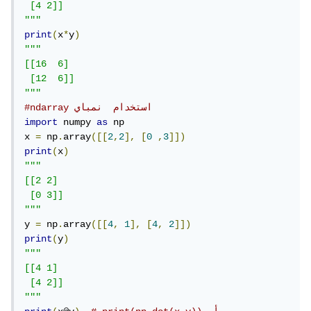
 [4 2]]

"""
print
(
x
*
y
)
"""

[[16  6]

 [12  6]]

"""
#ndarray استخدام  نمباي 
import
 numpy 
as
 np

x 
=
 np
.
array
([[
2
,
2
],
[
0
,
3
]])
print
(
x
)
"""

[[2 2]

 [0 3]]

"""
y 
=
 np
.
array
([[
4
,
1
],
[
4
,
2
]])
print
(
y
)
"""

[[4 1]

 [4 2]]

"""