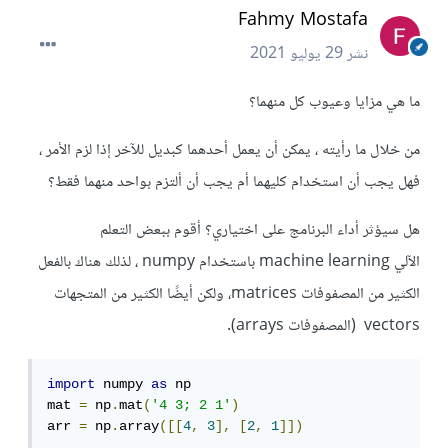
Fahmy Mostafa
نشر
29 يوليو 2021
ما هي مزايا وعيوب كل منهما؟
من خلال ما رأيته ، يمكن أن يعمل أحدهما كبديل للآخر إذا لزم الأمر ،
فهل يجب أن استخدام كليهما أم يجب أن ألتزم بواحد منهما فقط؟
هل سيؤثر أداء البرنامج على اختياري؟ أقوم ببعض التعلم
الآلي machine learning باستخدام numpy ، لذلك هناك بالفعل
الكثير من المصفوفات matrices، ولكن أيضًا الكثير من المتجهات
vectors (المصفوفات arrays).
import
 numpy 
as
 np

mat 
=
 np
.
mat
(
'4 3; 2 1'
)
arr 
=
 np
.
array
([[
4
,
3
],
[
2
,
1
]])