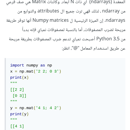
المعقدة (ndarrays) أي ذات N أبعاد. وكائنات Matrix هي صف فرعي
من ndarray ، لذلك فهي ترث جميع ال attributes والتوابع من
ndarrays. إن الميزة الرئيسية ل Numpy matrices أنها توفر طريقة
مريحة لضرب المصفوفات، أما بالنسبة لمصفوفات نمباي فإنه بدءاً
من Python 3.5 أصبحت نمباي تدعم ضرب المصفوفات بطريقة مريحة
عن طريق استخدام المعامل "@"، انظر:
import
 numpy 
as
 np

x 
=
 np
.
mat
(
'2 2; 0 3'
)
print
(
x
)
"""

[[2 2]

 [0 3]]

"""
y 
=
 np
.
mat
(
'4 1; 4 2'
)
print
(
y
)
"""

[[4 1]
