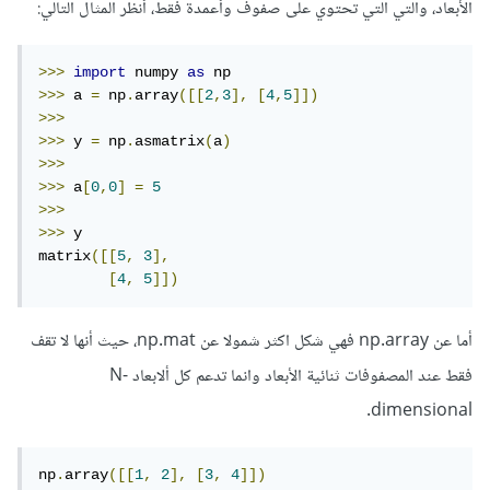
الأبعاد، والتي التي تحتوي على صفوف وأعمدة فقط، أنظر المثال التالي:
>>>
import
 numpy 
as
>>>
 a 
=
 np
.
array
([[
2
,
3
],
[
4
,
5
]])
>>>
>>>
 y 
=
 np
.
asmatrix
(
a
)
>>>
>>>
 a
[
0
,
0
]
=
5
>>>
>>>
 y

matrix
([[
5
,
3
],
[
4
,
5
]])
أما عن np.array فهي شكل اكثر شمولا عن np.mat، حيث أنها لا تقف
فقط عند المصفوفات ثنائية الأبعاد وانما تدعم كل ألابعاد N-
dimensional.
np
.
array
([[
1
,
2
],
[
3
,
4
]])