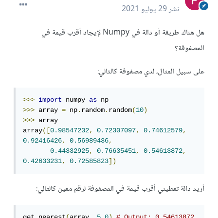
نشر
29 يوليو 2021
هل هناك طريقة أو دالة في Numpy لإيجاد أقرب قيمة في
المصفوفة؟
على سبيل المثال، لدي مصفوفة كالتالي:
>>>
import
 numpy 
as
>>>
 array 
=
 np
.
random
.
random
(
10
)
>>>
 array

array
([
0.98547232
,
0.72307097
,
0.74612579
,
0.92416426
,
0.56989436
,
0.44332925
,
0.76635451
,
0.54613872
,
0.42633231
,
0.72585823
])
أريد دالة تعطيني أقرب قيمة في المصفوفة لرقم معين كالتالي:
get_nearest
(
array
,
5.0
)
# Output: 0.54613872