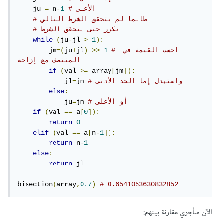
# الأعلى
1
-
 n
=
    ju 
# طالما لم يتحقق الشرط التالي
# نكرر حتى يتحقق الشرط
while
(
ju
-
jl 
>
1
):
# احسب القيمة في 
1
>>
)
jl
+
ju
=(
        jm
المنتصف مع إزاحة 
if
(
val 
>=
 array
[
jm
]):
# واستبدل إما الحد الأدنى
jm 
=
            jl
else
:
# أو الأعلى        
jm 
=
            ju
if
(
val 
==
 a
[
0
]):
return
0
elif
(
val 
==
 a
[
n
-
1
]):
return
 n
-
1
else
:
return
 jl

bisection
(
array
,
0.7
)
# 0.6541053630832852
الآن سأجري مقارنة بينهم: