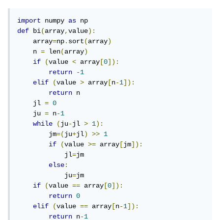
import
 numpy 
as
def
 bi
(
array
,
value
):
    array
=
np
.
sort
(
array
)
    n 
=
 len
(
array
)
if
(
value 
<
 array
[
0
]):
return
-
1
elif
(
value 
>
 array
[
n
-
1
]):
return
 n

    jl 
=
0
    ju 
=
 n
-
1
while
(
ju
-
jl 
>
1
):
        jm
=(
ju
+
jl
)
>>
1
if
(
value 
>=
 array
[
jm
]):
            jl
=
jm

else
:
            ju
=
jm        

if
(
value 
==
 array
[
0
]):
return
0
elif
(
value 
==
 array
[
n
-
1
]):
return
 n
-
1