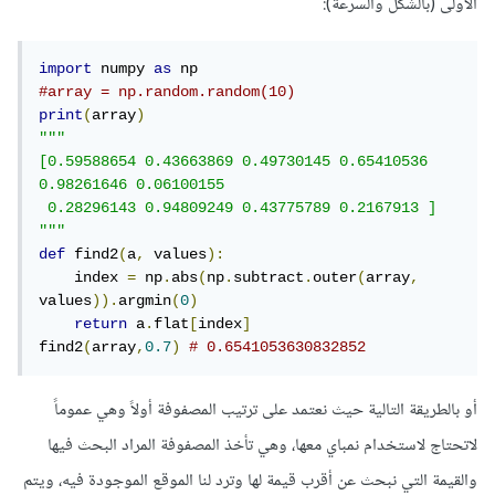
الأولى (بالشكل والسرعة):
import
 numpy 
as
#array = np.random.random(10)
print
(
array
)
"""

[0.59588654 0.43663869 0.49730145 0.65410536 
0.98261646 0.06100155

 0.28296143 0.94809249 0.43775789 0.2167913 ]

"""
def
 find2
(
a
,
 values
):
    index 
=
 np
.
abs
(
np
.
subtract
.
outer
(
array
,
values
)).
argmin
(
0
)
return
 a
.
flat
[
index
]
find2
(
array
,
0.7
)
# 0.6541053630832852
أو بالطريقة التالية حيث نعتمد على ترتيب المصفوفة أولاً وهي عموماً
لاتحتاج لاستخدام نمباي معها، وهي تأخذ المصفوفة المراد البحث فيها
والقيمة التي نبحث عن أقرب قيمة لها وترد لنا الموقع الموجودة فيه، ويتم