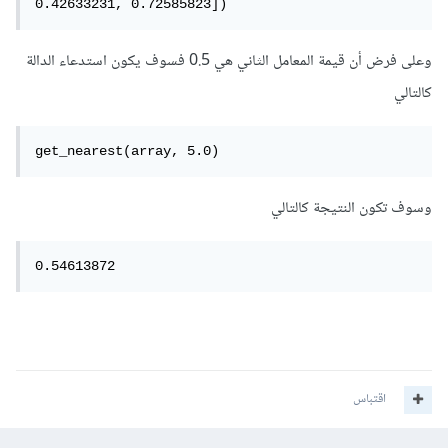
0.42633231, 0.72585823])
وعلى فرض أن قيمة المعامل الثاني هي 0.5 فسوف يكون استدعاء الدالة
كالتالي
get_nearest(array, 5.0)
وسوف تكون النتيجة كالتالي
0.54613872
اقتباس