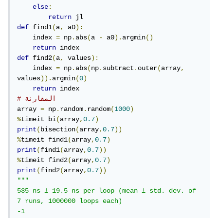
else
:
return
def
 find1
(
a
,
 a0
):
    index 
=
 np
.
abs
(
a 
-
 a0
).
argmin
()
return
def
 find2
(
a
,
 values
):
    index 
=
 np
.
abs
(
np
.
subtract
.
outer
(
array
,
values
)).
argmin
(
0
)
return
# المقارنة
array 
=
 np
.
random
.
random
(
1000
)
%
timeit bi
(
array
,
0.7
)
print
(
bisection
(
array
,
0.7
))
%
timeit find1
(
array
,
0.7
)
print
(
find1
(
array
,
0.7
))
%
timeit find2
(
array
,
0.7
)
print
(
find2
(
array
,
0.7
))
"""

535 ns ± 19.5 ns per loop (mean ± std. dev. of 
7 runs, 1000000 loops each)

-1
