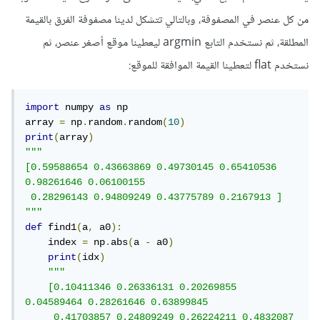
من كل عنصر في المصفوفة، وبالتالي تتشكل لدينا مصفوفة الفرق بالقيمة
المطلقة، ثم نستخدم التابع argmin ليعطينا موقع أصغر عنصر، ثم
نستخدم flat لتعطينا القيمة الموافقة للموقع:
import
 numpy 
as
 np

array 
=
 np
.
random
.
random
(
10
)
print
(
array
)
"""

[0.59588654 0.43663869 0.49730145 0.65410536 
0.98261646 0.06100155

 0.28296143 0.94809249 0.43775789 0.2167913 ]

"""
def
 find1
(
a
,
 a0
):
    index 
=
 np
.
abs
(
a 
-
 a0
)
print
(
idx
)
"""

    [0.10411346 0.26336131 0.20269855 
0.04589464 0.28261646 0.63899845

     0.41703857 0.24809249 0.26224211 0.4832087 