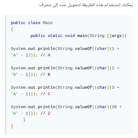
يُمكنك إستخدام هذه الطريقة لتحويل عدد إلى محرف:
public
class
Main
{
public
static
void
 main
(
String
[]
args
){
System
.
out
.
println
(
String
.
valueOf
((
char
)(
1
+
'A'
-
1
)));
// A
System
.
out
.
println
(
String
.
valueOf
((
char
)(
2
+
'A'
-
1
)));
// B
System
.
out
.
println
(
String
.
valueOf
((
char
)(
3
+
'A'
-
1
)));
// C
System
.
out
.
println
(
String
.
valueOf
((
char
)(
26
+
'A'
-
1
)));
// Z
}
}