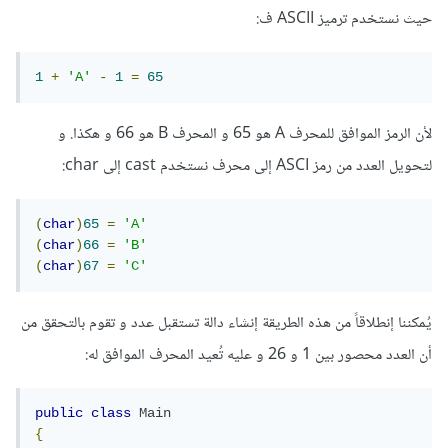
حيث نستخدم ترميز ASCII ف:
1
+
'A'
-
1
=
65
لأن الرمز الموافق للمحرف A هو 65 و المحرف B هو 66 و هكذا. و
لتحويل العدد من رمز ASCI إلى محرف نستخدم cast إلى char:
(
char
)
65
=
'A'
(
char
)
66
=
'B'
(
char
)
67
=
'C'
يُمكننا إنطلاقاً من هذه الطريقة إنشاء دالة تستقبل عدد و تقوم بالتحقق من
أن العدد محصور بين 1 و 26 و عليه تُعيد المحرف الموافق له:
public
class
Main
{