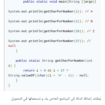
public
static
void
 main
(
String
[]
args
){
System
.
out
.
println
(
getCharForNumber
(
1
));
// A
System
.
out
.
println
(
getCharForNumber
(
2
));
// B
System
.
out
.
println
(
getCharForNumber
(
26
));
// Z
System
.
out
.
println
(
getCharForNumber
(
27
));
// 
null
}
public
static
String
 getCharForNumber
(
int
i
)
{
return
 i 
>
0
&&
 i 
<
27
?
String
.
valueOf
((
char
)(
i 
+
'A'
-
1
))
:
 null
;
}
}
يُمكنك إضافة الدالة إلى البرنامج الخاص بك و إستعمالها في التحويل.