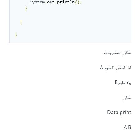
System
.
out
.
println
();
}
}
}
شكل المخرجات
اذا ادخل ١اطبع A
و٢اطبعB
مثال
Data print
A B