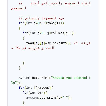
//   انشاء المصفوفة بالحجم الذي أدخله 
المستخدم
// ملء المصفوفة بالعناصر
for
(
int
 i
=
0
;
 i
<
rows
;
i
++)
{
for
(
int
 j
=
0
;
 j
<
columns
;
j
++)
{
// قراءة 
();
nextInt
.
sc
]=
j
][
i
[
        twoD
العدد و تخزينه في مكانه
}
}
System
.
out
.
print
(
"\nData you entered : 
\n"
);
for
(
int
[]
x
:
twoD
){
for
(
int
 y
:
x
){
System
.
out
.
print
(
y
+
" "
);
}