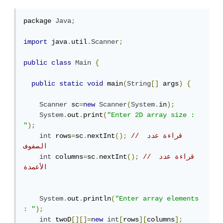
package 
Java
;
import
 java
.
util
.
Scanner
;
public
class
Main
{
public
static
void
 main
(
String
[]
 args
)
{
Scanner
 sc
=
new
Scanner
(
System
.
in
);
System
.
out
.
print
(
"Enter 2D array size : 
"
);
// قراءة عدد 
();
nextInt
.
sc
=
 rows
int
الصفوف
// قراءة عدد 
();
nextInt
.
sc
=
 columns
int
الأعمدة
System
.
out
.
println
(
"Enter array elements 
: "
);
int
 twoD
[][]=
new
int
[
rows
][
columns
];