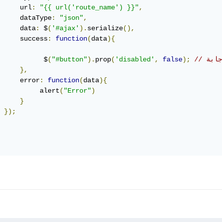
     url
:
"{{ url('route_name') }}"
,
     dataType
:
"json"
,
     data
:
 $
(
'#ajax'
).
serialize
(),
     success
:
function
(
data
){
جابة
);
false
,
'disabled'
(
prop
).
"#button"
(
           $
},
     error
:
function
(
data
){
          alert
(
"Error"
)
}
});