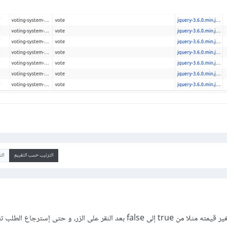
الترتيب حسب التقييم
ال
يمكنك وضع متغير بولياني تتغير قيمته مثلا من true إلى false بعد النقر على الزر، و حتى إسترجا