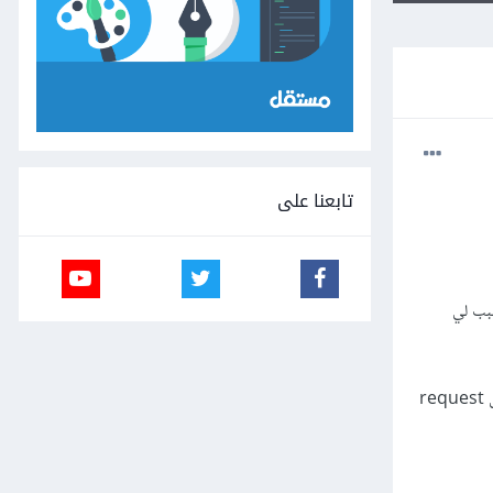
تابعنا على
سبب لي
كيف بامكاني المنع من ارسال request اكثر من مرة اي ينتظر حتى يتم الحفظ و اقوم باسترجاع الرد من ثم يقوم بارسال request