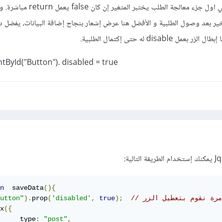
ماكانت عليه وستضع شرطا في اول جزء معالجة الطلب يخت
بعد وصول الطلبية و الأفضل هنا عرض إشعار بنجاح إضافة البيانات، يفضل 
disa له حتى إكتمال الطلبية.
tById("Button"). disabled = true
n
  saveData
(){
 مرة نقوم بتعطيل الزر
);
true
,
'disabled'
(
prop
).
utton"
x
({
     type
:
"post"
,