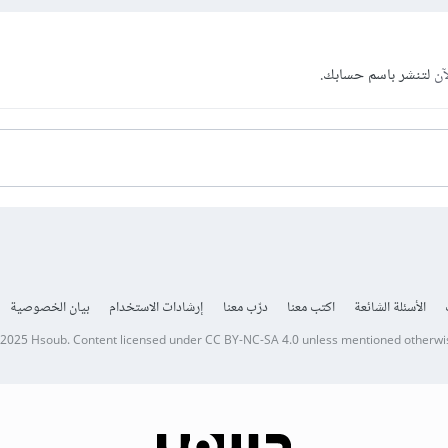
آن
لتنشر باسم حسابك.
الأسئلة الشائعة
اكتب معنا
درّب معنا
إرشادات الاستخدام
بيان الخصوصية
 2025
Hsoub
.
Content licensed under
CC BY-NC-SA 4.0
unless mentioned otherwi