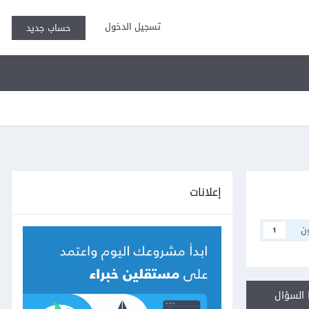
تسجيل الدخول
حساب جديد
إعلانات
ن
1
السؤال