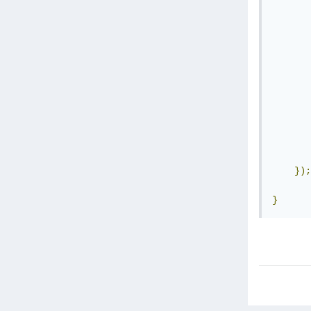
       
       
       
       
       
       
       
});
}