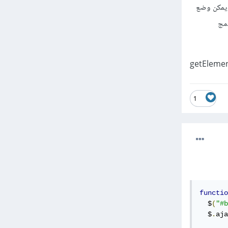
بر المتغير إن كان false يعمل return مباشرة. ويمكن وضع
دمج
getElemen
1
functio
  $
(
"#b
  $
.
aja
       