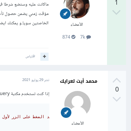
1
مؤقت زمني يضمن حصول تأخير 
الخاصتين سويا.و يمكنك ايضا إبطال الزر بعمل ble
الأعضاء
874
7k
اقتباس
محمد أيت لعرايك
نشر
29 يوليو 2021
0
إذا كنت تستخدم مكتبة Jquery يمكنك إستخدام الطريقة التالية:
// عند الضغط على الزر لأول
الأعضاء