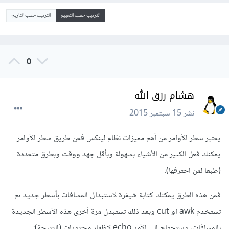
الترتيب حسب التقييم
الترتيب حسب التاريخ
0
هشام رزق الله
نشر
15 سبتمبر 2015
يعتبر سطر الأوامر من أهم مميزات نظام لينكس فعن طريق سطر الأوامر
يمكنك فعل الكثير من الأشياء بسهولة وبأقل جهد ووقت وبطرق متعددة
(طبعا لمن احترفها).
فمن هذه الطرق يمكنك كتابة شيفرة لاستبدال المسافات بأسطر جديد ثم
تستخدم awk او cut وبعد ذلك تستبدل مرة أخرى هذه الأسطر الجديدة
بالمسافات، وستحتاج إلى الأمر echo لإظهار محتويات (النتيجة):