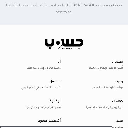
© 2025
Hsoub
.
Content licensed under
CC BY-NC-SA 4.0
unless mentioned
otherwise.