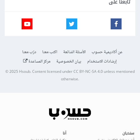
تابعنا على
عن أكاديمية حسوب
الأسئلة الشائعة
اكتب معنا
درّب معنا
إرشادات الاستخدام
بيان الخصوصية
مركز المساعدة
© 2025
Hsoub
.
Content licensed under
CC BY-NC-SA 4.0
unless mentioned
otherwise.