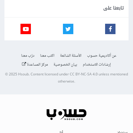
تابعنا على
عن أكاديمية حسوب
الأسئلة الشائعة
اكتب معنا
درّب معنا
إرشادات الاستخدام
بيان الخصوصية
مركز المساعدة
© 2025
Hsoub
.
Content licensed under
CC BY-NC-SA 4.0
unless mentioned
otherwise.