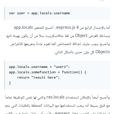
var user = app.locals.username
أما بالإصدار الرابع من express.js 4 ، أصبح المتغيّر app.locals
ببساطة كغرض Object من لغة جافاسكريبت بدلاً من أن يكون بهيئة تابع،
وأصبح يجب عليك إضافة الخصائص كما تقوم عادةً بتعريفها للأغراض
Objects كلٍ على حدى، بالشكل التالي:
app.locals.username = "user1";

app.locals.somefunction = function() {

    return "result here";

}
وأصبح أيضاً بالإمكان استخدام res.locals والتي لها نفس الوظيفة تماماً
مع فرق بسيط أنه يجب استخدامها مع البيانات المتعلّقة بالطلبات التي يتم
استقبالها وإرسالها من خلال express بدلاً من أي بيانات عامة ضمن الكود