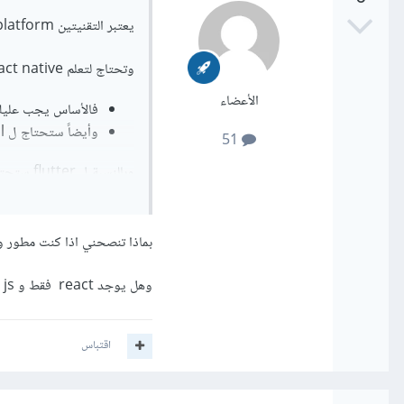
يعتبر التقنيتين cross platform أي تستطيع بناء تطبيق ويعمل على عدة منصات من خلال كود واحد فقط
وتحتاج لتعلم react native ل
الأعضاء
فالأساس يجب عليك تعل
وأيضاً ستحتاج ل html و css وبعض الأدوات التي ستحتاجها عند تطوير التطبيقات
51
وبالنسبة ل flutter ستحتاج لتعلم لغة البرمجة Dart
ولمعرفة المميزات لكل تقنية
بماذا تنصحني اذا كنت مطور واجهات موا
وهل يوجد react فقط و react js وماذا يجب أن أتعلم منهم كي أتعلم react native
فرص عمل كثيرة ويمكنك فت
اقتباس