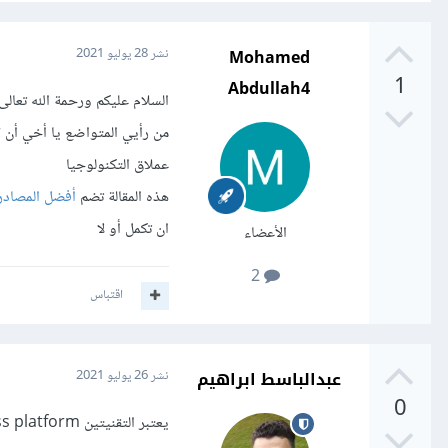
Mohamed
نشر
28 يوليو 2021
1
Abdullah4
السلام عليكم ورحمة الله تعالى 
عملاق التكنولوجيا
هذه المقالة تضم
أفضل المصادر العر
ان تكمل أو لا
الأعضاء
2
اقتباس
عبدالباسط ابراهيم
نشر
26 يوليو 2021
0
يعتبر التقنيتين cross platform أي تستطيع بناء تطبيق ويعمل على عدة منصات من خلال كود واحد فقط