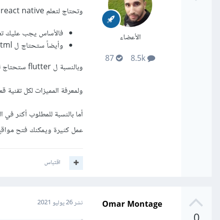
وتحتاج لتعلم react native ل
فالأساس يجب عليك تعلم ct
الأعضاء
وأيضاً ستحتاج ل html و css وبعض الأدوات التي ستحتاجها عند تطوير التطبيقات
87
8.5k
وبالنسبة ل flutter ستحتاج لتعلم لغة البرمجة Dart
ولمعرفة المميزات لكل تقنية قم
عمل كثيرة ويمكنك فتح مواقع 
اقتباس
Omar Montage
نشر
26 يوليو 2021
0