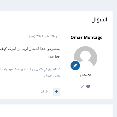
السؤال
Omar Montage
نشر
26 يوليو 2021
(معدل)
native
تم التعديل في
26 يوليو 2021
بواسطة عبدالباسط ا
الأعضاء
تعديل العنوان
51
اقتباس