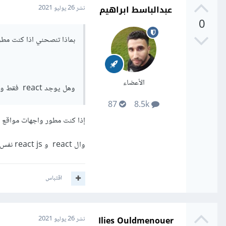
عبدالباسط ابراهيم
نشر
26 يوليو 2021
0
بماذا تنصحني اذا كنت مطور واجهات
الأعضاء
وهل يوجد react فقط و react js وماذا يجب أن أتعلم منهم كي أتعلم react native
87
8.5k
إذا كنت مطور واجهات مواقع فالأفضل
وال react و react js نفس الشئ ويجب عليك تعلمه بشكل جيد حتى تستطيع العمل ب react native
اقتباس
Ilies Ouldmenouer
نشر
26 يوليو 2021