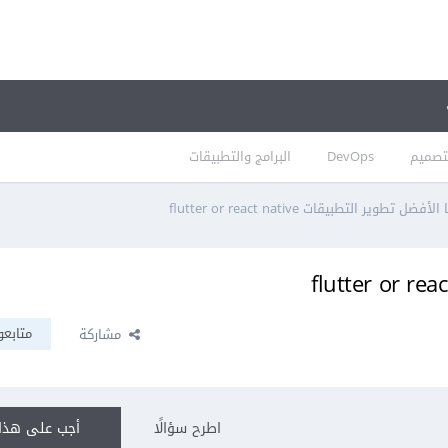
تصميم
DevOps
البرامج والتطبيقات
الأفضل تطوير التطبيقات flutter or react native
متابعو
مشاركة
اطرح سؤالًا
أجب على هذا 