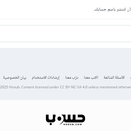
آن
لتنشر باسم حسابك.
الأسئلة الشائعة
اكتب معنا
درّب معنا
إرشادات الاستخدام
بيان الخصوصية
 2025
Hsoub
.
Content licensed under
CC BY-NC-SA 4.0
unless mentioned otherwi