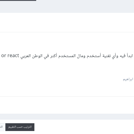
بخصوص هذا المجال اريد أن اعرف كيف ابدأ فيه وأي تقنية أستخدم ومال
براهيم
الترتيب حسب التقييم
ال