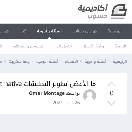
الرئيسية
دروس ومقالات
أسئلة وأجوبة
كتب
دورات
البرمجة
ريادة الأعمال
العمل الحر
التسويق والمبيعات
ال
الرئيسية
أسئلة وأجوبة
الأقسام
أسئلة البرمجة
جافا سكريبت
ما 
ما الأفضل تطوير التطبيقات flutter or react native
0
بواسطة Omar Montage
26 يوليو 2021