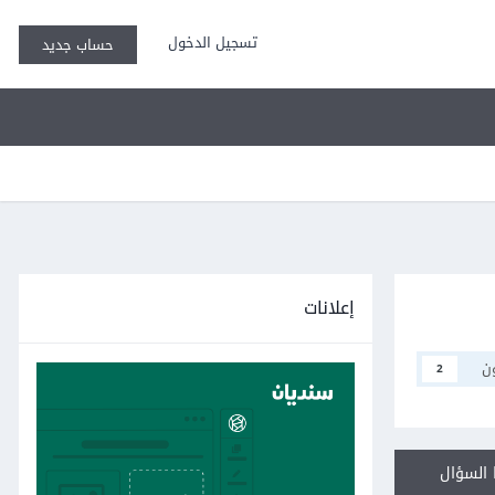
تسجيل الدخول
حساب جديد
إعلانات
ن
2
السؤال