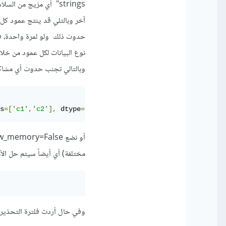
strings" أي مزيج من 
آخر وبالتلي قد ينتج عمود كل
حدوث ذلك ولو لمرة واحدة، فس
وبالتالي تجنب حدوث أي مشاكل وه
s
=[
'c1'
,
'c2'
],
 dtype
={
'c1'
:
str
,
'c2'
:
int
})
مختلفة) أي أيضاً سيتم حل الأم
وفي حال أردت فلترة التحذير: