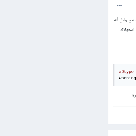
ضح وائل أنه
 لا يحسن استهلاك
warning