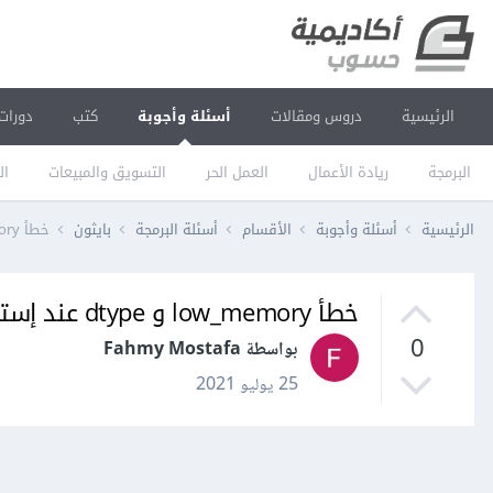
الرئيسية
دروس ومقالات
أسئلة وأجوبة
كتب
دورات
البرمجة
ريادة الأعمال
العمل الحر
التسويق والمبيعات
ال
الرئيسية
أسئلة وأجوبة
الأقسام
أسئلة البرمجة
بايثون
خطأ low_memory و dtype عند إستدعاء ملف csv
خطأ low_memory و dtype عند إستدعاء ملف csv
0
بواسطة Fahmy Mostafa
25 يوليو 2021