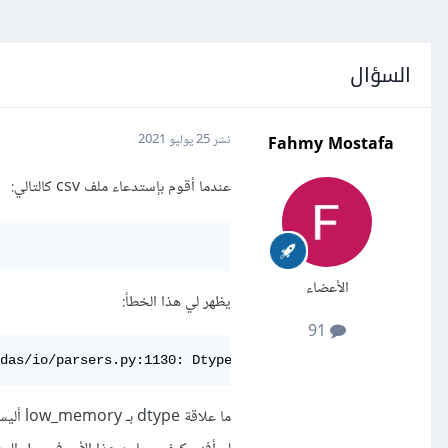
السؤال
Fahmy Mostafa
نشر
25 يوليو 2021
عندما أقوم بإستدعاء ملف csv كالتالي:
الأعضاء
يظهر لي هذا الخطأ:
91
das/io/parsers.py:1130: DtypeWarning: Columns (4,5,7,16)