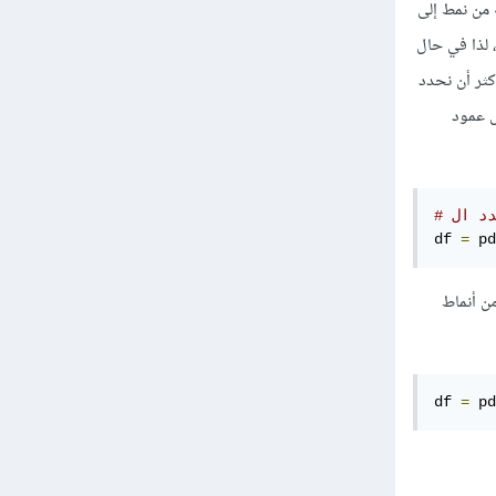
ه من نمط إلى
 لذا في حال
كثر أن نحدد
نات كل عمود
df 
=
 pd
م من أنماط
df 
=
 pd