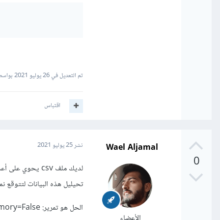
تم التعديل في
26 يوليو 2021
بواسطة dar Ahmad
اقتباس
Wael Aljamal
نشر
25 يوليو 2021
0
تحيليل هذه البيانات لتتوقع نم
الحل هو تمرير: low_memory=False
الأعضاء