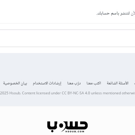
آن
لتنشر باسم حسابك.
الأسئلة الشائعة
اكتب معنا
درّب معنا
إرشادات الاستخدام
بيان الخصوصية
 2025
Hsoub
.
Content licensed under
CC BY-NC-SA 4.0
unless mentioned otherwi