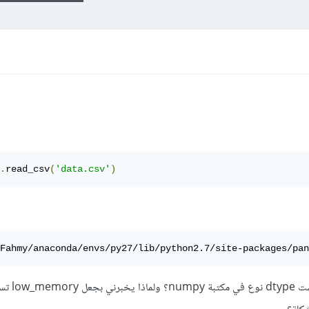
.
read_csv
(
'data.csv'
)
/Fahmy/anaconda/envs/py27/lib/python2.7/site-packages/pan