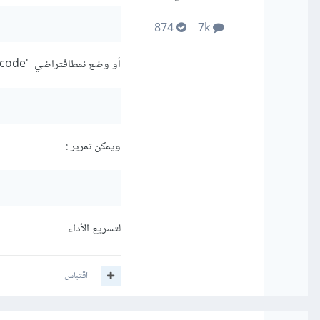
874
7k
أو وضع نمطافتراضي 'dtype='unicode
ويمكن تمرير :
لتسريع الأداء
اقتباس