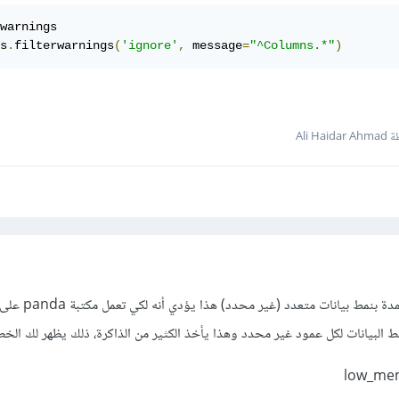
warnings

s
.
filterwarnings
(
'ignore'
,
 message
=
"^Columns.*"
)
Ali Hai
لديك ملف csv يحوي على أعمدة ب
ط البيانات لكل عمود غير محدد وهذا يأخذ الكثير من الذاكرة، ذلك يظهر لك الخطأ