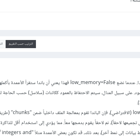
شكلة؟
الترتيب حسب التقييم
ال
الإجابة التالية حسب توثيق باندا. عندما نضع low_memory=False فهذا يعني أن باندا ستقرأ ال
مود. على سبيل المثال، سيتم الاحتفاظ بالعمود ككائنات (سلاسل) حسب الحاجة ل
.
إذا كان low_memory = True (الافتراضي)، فإن ا
جميعها لاحقأ)، ثم لاحقاً يقوم بدمجها معاً. مما يؤدي إلى استخدام أقل للذاكرة أ
ال parsing (التحويل من نمط بيانات إلى نمط آخر)، بعد ذلك، قد تكو