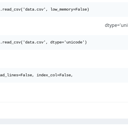
.read_csv('data.csv', low_memory=False)
.read_csv('data.csv', dtype='unicode')
ad_lines=False, index_col=False,