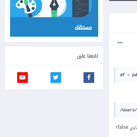
تابعنا على
df 
=
 pd
/Users
ما علاقة dtype بـ low_memory أليست dtype نوع في مكتبة numpy؟ ولماذا يخبرني بجعل low_memory تساوي false؟