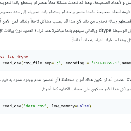
السلاسل والأعداد الصحيحة، وهنا قد تحدث مشكلة مثلاً عنصر لم يستطع باندا تحويل
 قيمه أعداد صحيحة ماعدا عنصر واحد لم يستطع باندا تحويله إلى عدد صحيح،
تظهر رسالة تحذرك من ذلك لأن هذا قد يسبب مشاكل لاحقاً ولذلك فمن الآمن أ
نوع البيانات لكل عمود من خلال الوسيطة dtype وبالتالي سيفهم باندا مباشرة عند قراءة العمود نوع بيا
ذا ماعليك القيام به دائماً دائماً:
# هنا نحدد ال dtype
.
read_csv
(
csv_file
,
sep
=
';'
,
 encoding 
=
'ISO-8859-1'
,
name
أو نضع low_memory=False لنضمن أنه لن تكون هناك أنواع مختلطة (أي لتضمن عدم وجود عمود به قي
ر، لكن هذا الأمر سيكون على حساب الكفاءة كما أشرنا.
.
read_csv
(
'data.csv'
,
 low_memory
=
False
)