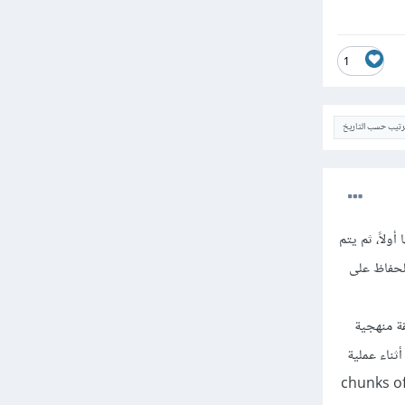
1
ترتيب حسب التاريخ
أعمدة بأكملها أولاً، ثم يتم
لحفاظ على
لباندا تقوم بمعالجة الملف داخلياً ضمن "chunks" (طريقة منهجية
ثناء عملية
ن بعض الأعمدة مثلاً "chunks of integers and