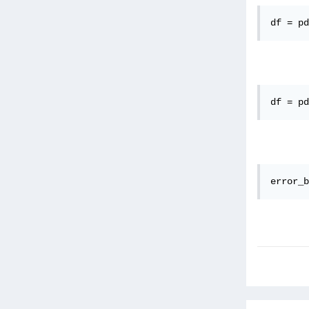
df = pd
df = pd
error_b