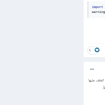
import
 
warning
1
نمط بيانات متعدد (غير محدد) هذا يؤدي أنه لكي تعمل مكتبة panda على الملف، عليها
.