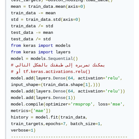
test_targets
)
=
boston_housing
.
load_data
()
mean 
=
 train_data
.
mean
(
axis
=
0
)
train_data 
-=
 mean

std 
=
 train_data
.
std
(
axis
=
0
)
train_data 
/=
 std

test_data 
-=
 mean

test_data 
/=
from
 keras 
import
from
 keras 
import
 layers

model 
=
 models
.
Sequential
()
# يمكنك تمريره إلى طبقتك بالشكل التالي
# أو tf.keras.activations.relu()
model
.
add
(
layers
.
Dense
(
64
,
 activation
=
'relu'
,
input_shape
=(
train_data
.
shape
[
1
],)))
model
.
add
(
layers
.
Dense
(
64
,
 activation
=
'relu'
))
model
.
add
(
layers
.
Dense
(
1
))
model
.
compile
(
optimizer
=
'rmsprop'
,
 loss
=
'mse'
,
metrics
=[
'mae'
])
history 
=
 model
.
fit
(
train_data
,
train_targets
,
epochs
=
7
,
 batch_size
=
1
,
verbose
=
1
)
-----------------------------------------------