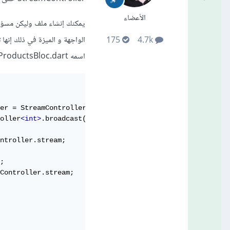
الأعضاء
يمكنك إنشاء ملف وليكن مسؤو
الواجهة و الميزة في ذلك إنها 
175
4.7k
اسمه StreamProductsBloc.dart ويمكننا تعريف عدة متغيرات في هذا الملف بهذا الشكل
er = StreamController<List
<ProductsModel>
>.broadcast();

oller
<int>
.broadcast();

ntroller.stream;

;

Controller.stream;
