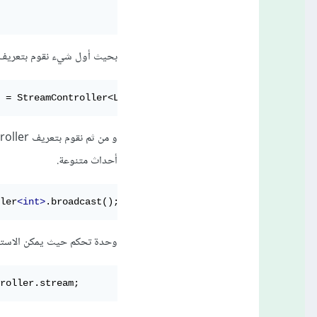
بحيث أول شيء نقوم بتعريف 
 = StreamController<List
<ProductsModel>
>.broadcast();
أحداث متنوعة.
ler
<int>
.broadcast();
وحدة تحكم حيث يمكن الاستماع
roller.stream;