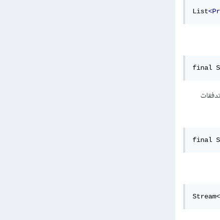
List
<Pr
final S
شاء تدفقات
final S
Stream<