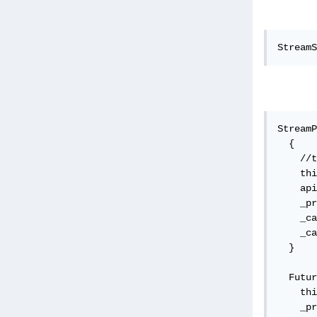
StreamS
StreamP
  {

    //t
    thi
    api
    _pr
    _ca
    _ca
  }

  Futur
    thi
    _pr