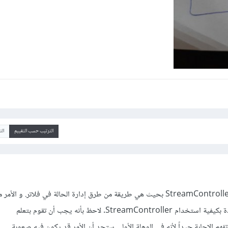
الترتيب حسب التقييم
ال
هناك طريقة وهي استخدام StreamController بحيث هي طريقة من طرق إدارة الحالة في فلاتر. و ا
يجب أن تكون على دراية جيدة بكيفية استخدام StreamController. لاحظ بأنه يجب أن تقوم بتعلم