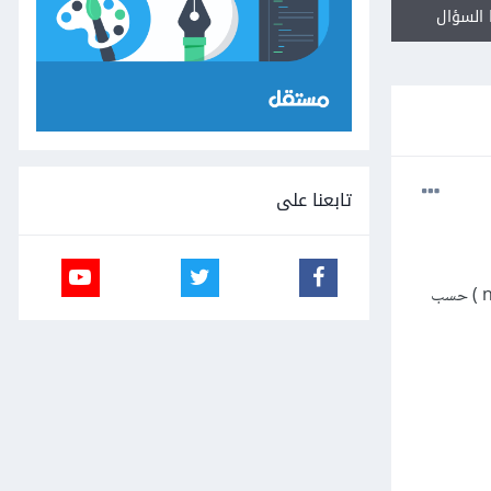
السؤال
تابعنا على
أريد عند الضغط على أي category تظهر ال products الخاصة فيه تحت في نفس الشاشة ( يعني ما في navigation ) حسب