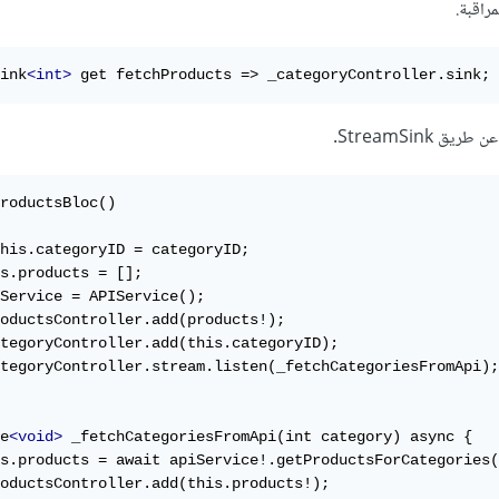
راقبة.
ink
<int>
 get fetchProducts => _categoryController.sink;
StreamSink.
roductsBloc()

his.categoryID = categoryID;

s.products = [];

Service = APIService();

oductsController.add(products!);

tegoryController.add(this.categoryID);

tegoryController.stream.listen(_fetchCategoriesFromApi);

e
<void>
 _fetchCategoriesFromApi(int category) async {

s.products = await apiService!.getProductsForCategories(
oductsController.add(this.products!);
