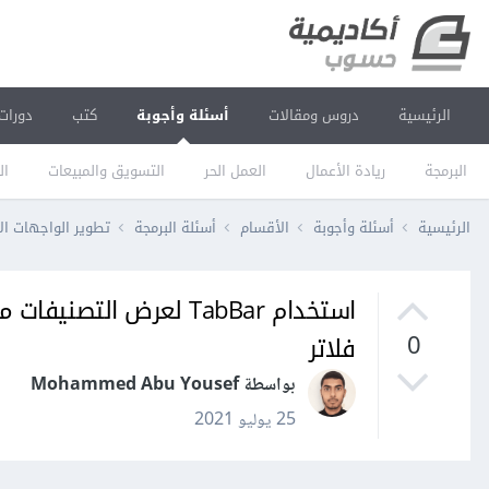
الرئيسية
دروس ومقالات
أسئلة وأجوبة
كتب
دورات
البرمجة
ريادة الأعمال
العمل الحر
التسويق والمبيعات
ال
الرئيسية
أسئلة وأجوبة
الأقسام
أسئلة البرمجة
تطوير الواجهات ال
استخدام TabBar لعرض ا
فلاتر
0
بواسطة Mohammed Abu Yousef
25 يوليو 2021