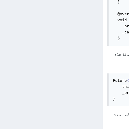
  }

  @over
  void 
    _pr
    _ca
  }
قوم بإضافة هذه
Future
<
    thi
    _pr
}
لة StreamProductsBloc ثم نقوم بمراقبة الحدث