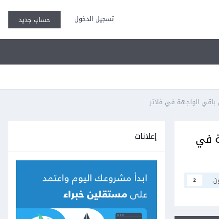
تسجيل الدخول
حساب جديد
إعلانات
هة في
ن
2