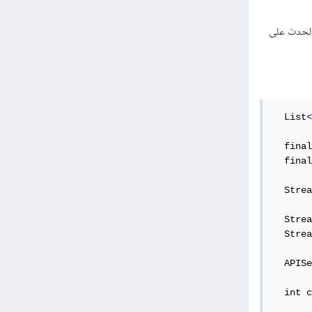
الحدث على
  List
<
  final
  final
  Strea
  Strea
  Strea
  APISe
  int c