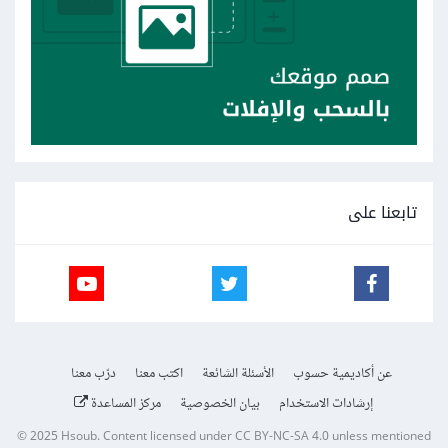
تابعنا على
عن أكاديمية حسوب
الأسئلة الشائعة
اكتب معنا
درّب معنا
إرشادات الاستخدام
بيان الخصوصية
مركز المساعدة
© 2025
Hsoub
.
Content licensed under
CC BY-NC-SA 4.0
unless mentioned