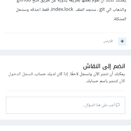
يمكنك كذلك أن تقوم بعملها بطريقة يدوية عن طريق فتح github
والذهاب الي git ، ستجد الملف index.lock، فقط احذفه وستحل
المشكلة.
اقتباس
انضم إلى النقاش
يمكنك أن تنشر الآن وتسجل لاحقًا. إذا كان لديك حساب،
فسجل الدخول
الآن
لتنشر باسم حسابك.
أجب على هذا السؤال...