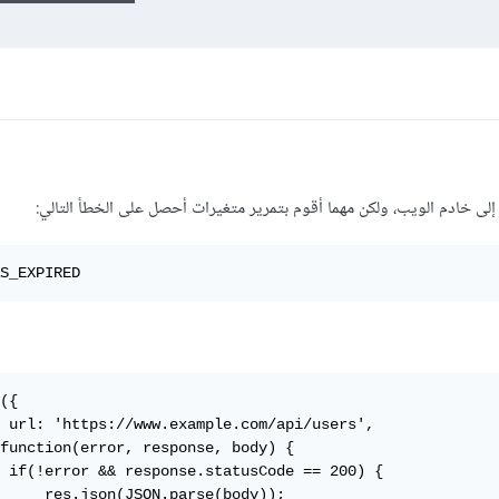
S_EXPIRED
({

 url: 'https://www.example.com/api/users',

function(error, response, body) {

 if(!error && response.statusCode == 200) {

     res.json(JSON.parse(body));
