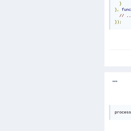
}
},
func
// ..
});
process