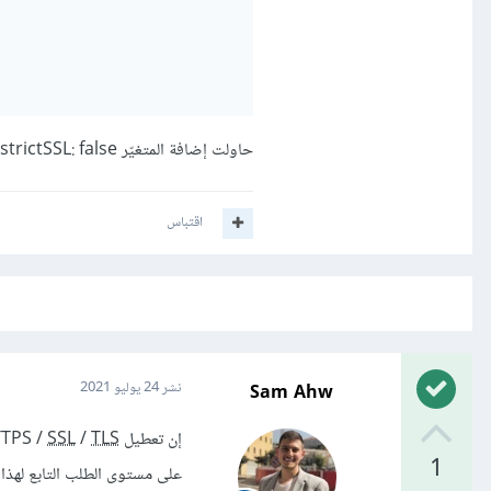
حاولت إضافة المتغيّر strictSSL: false إلى الطلب ولكن بقي نفس الخطأ. كيف يمكنني حل هذه المشكلة؟
اقتباس
Sam Ahw
نشر
24 يوليو 2021
إن تعطيل HTTPS /
TLS
/
SSL
1
على مستوى الطلب التابع لهذا ا