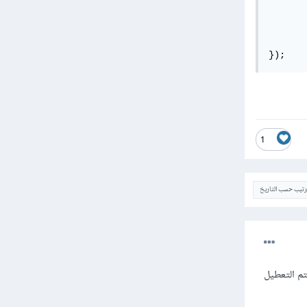
       
       
       
});
1
ترتيب حسب التاريخ
مع rejectUnauthorized وبذلك يتم التعطيل