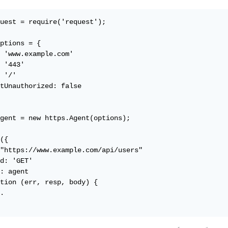
uest = require('request');

ptions = {

 'www.example.com'

 '443'

 '/'

tUnauthorized: false

gent = new https.Agent(options);

({

"https://www.example.com/api/users"

d: 'GET'

: agent

tion (err, resp, body) {

.
