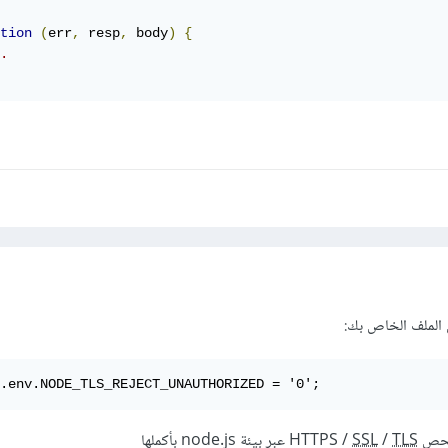
tion
(
err
,
 resp
,
 body
)
{
.
 الملف الخاص بك:
.env.NODE_TLS_REJECT_UNAUTHORIZED = '0';
HTT /
TLS
/
SSL
عبر بيئة node.js بأكملها