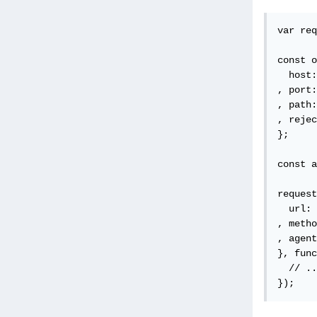
var req
const o
  host:
, port:
, path:
, rejec
};

const a
request
  url: 
, metho
, agent
}, func
  // ..
});