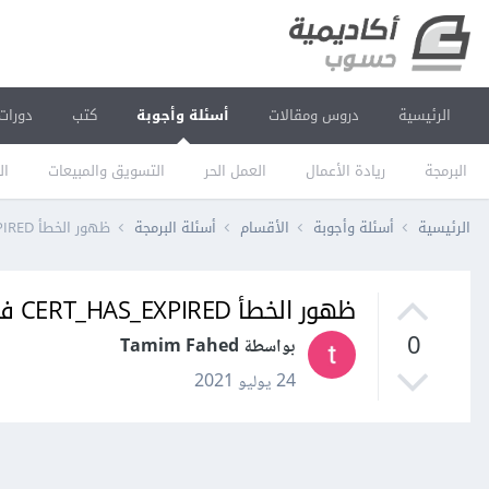
الرئيسية
دروس ومقالات
أسئلة وأجوبة
كتب
دورات
البرمجة
ريادة الأعمال
العمل الحر
التسويق والمبيعات
ال
الرئيسية
أسئلة وأجوبة
الأقسام
أسئلة البرمجة
ظهور الخطأ CERT_HAS_EXPIRED في express - node.js
ظهور الخطأ CERT_HAS_EXPIRED في express - node.js
0
بواسطة Tamim Fahed
24 يوليو 2021