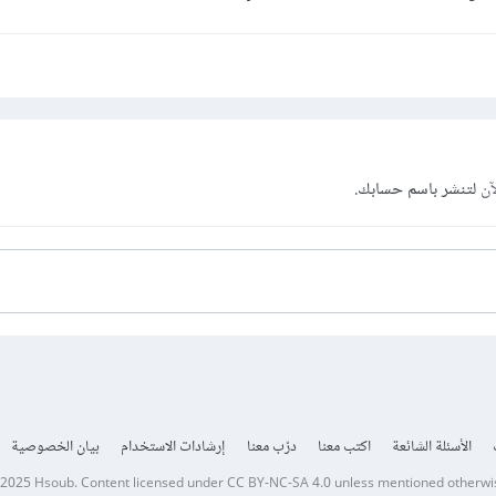
آن
لتنشر باسم حسابك.
الأسئلة الشائعة
اكتب معنا
درّب معنا
إرشادات الاستخدام
بيان الخصوصية
 2025
Hsoub
.
Content licensed under
CC BY-NC-SA 4.0
unless mentioned otherwi