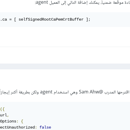
قّعة ضمنياً، يمكنك إضافة التالي إلى العميل agent:
.ca = [ selfSignedRootCaPemCrtBuffer ];
اقترحها المدرب
@Sam Ahw
وهي استخدام agent ولكن بطريقة أكثر إيجازاً وهي كالتلي
({
url
,
Options
:
{
ectUnauthorized
:
false