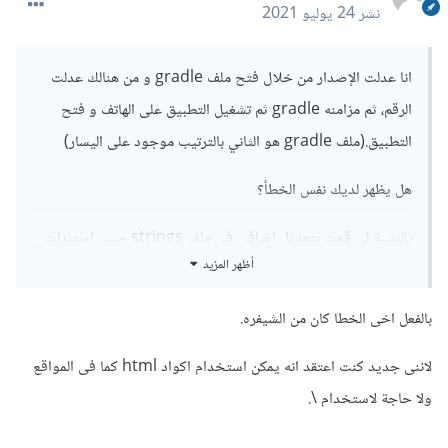
نشر
24 يوليو 2021
انا عدلت الإصدار من خلال فتح ملف gradle و من هنالك عدلت
الرقم، ثم مزامنه gradle ثم تشغيل التطبيق على الهاتف و فتح
التطبيق.(ملف gradle هو الثاني بالترتيب موجود على اليسار)
هل يظهر لديك نفس الخطأ؟
بالنسبة لي قمت بتعديل إضافي في ملف strings حيث استبدلت
أظهر المزيد
الشيفرة الخاصة بالفاصلة كالتالي '\ تدعى escape latter و عمل
كل شيئ..
بالفعل اخى الخطا كان من الشيفره.
what\'s your name ونفس الفكرة في السطر التالي..
لاننى جديد كنت اعتقد انه يمكن استخدام اكواد html كما فى المواقع
ولا حاجة لاستخدام \.