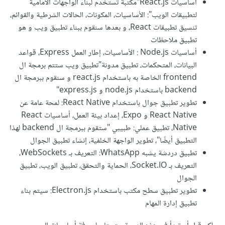
أساسيات React.js"مكتبة تستخدم لبناء الواجهات الأمامية
لتطبيقات الويب": الأساسيات، المكونات، الحالات الشرطية والقوائم،
تنسيق تطبيقات React، و بعدها سنقوم ببناء تطبيق ويب و هو
تطبيق ملاحظات
أساسيات Node.js : الأساسيات، إطار العمل Express، قواعد
البيانات، المتحكمات، تطبيق مدونة"تطبيق ويب ستتم برمجة ال
frontend الخاصة به باستخدام react.js و سنقوم ببرمجة ال
backend باستخدام node.js و express.js"
تطوير تطبيق جوال باستخدام React Native: لمحة عامة عن
React Native و Expo، إعداد بيئة العمل، أساسيات React
Native، تطبيق عملي: طبيبي "ستقوم ببرمجة ال backend لهذا
التطبيق أيضًا"، تطوير الواجهة الخلفية، إنشاء تطبيق الجوال
تطبيق دردشة يشبه WhatsApp: التعريف بـ WebSockets،
التعريف بـ Socket.IO، الحماية والتحقق، تطبيق الويب، تطبيق
الجوال
تطوير تطبيق سطح مكتب باستخدام Electron.js: سيتم بناء
تطبيق إدارة المهام