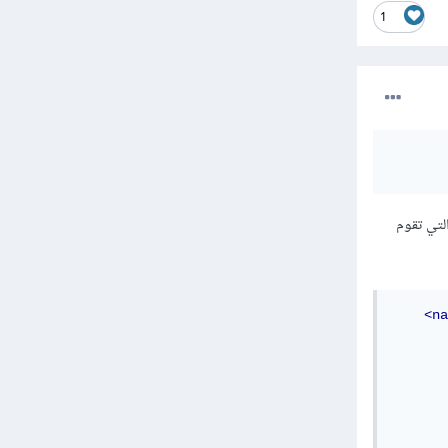
1
عل ذلك, يمكننا فعل ذلك باستخدام html عن طريق اعطاء العنصر ul الخاصية dir والتي تقوم
<na
       