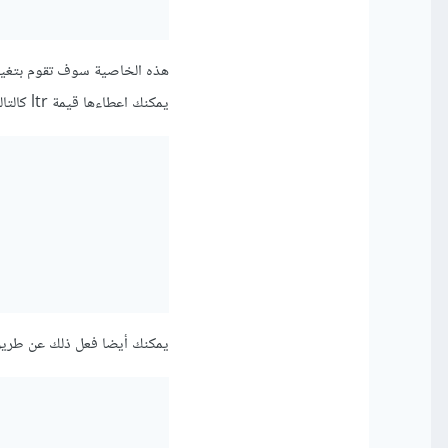
يمكنك اعطاءها قيمة ltr كالتالي
يمكنك أيضا فعل ذلك عن طريق css باستخدام خاصية direction كال