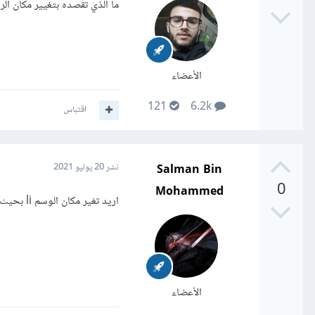
ما الذي تقصده بتغيير مكان الر
الأعضاء
121
6.2k
اقتباس
Salman Bin
نشر
20 يوليو 2021
0
Mohammed
اريد تغير مكان الوسم li بحيث بدال مايكون في اليمين يكون في اليسار
الأعضاء