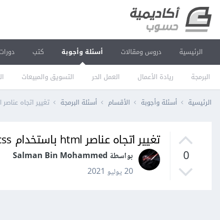
الرئيسية
دروس ومقالات
أسئلة وأجوبة
كتب
دورات
البرمجة
ريادة الأعمال
العمل الحر
التسويق والمبيعات
ال
الرئيسية
أسئلة وأجوبة
الأقسام
أسئلة البرمجة
تغيير اتجاه عناصر html باستخدام css
تغيير اتجاه عناصر html باستخدام css
0
بواسطة Salman Bin Mohammed
20 يوليو 2021