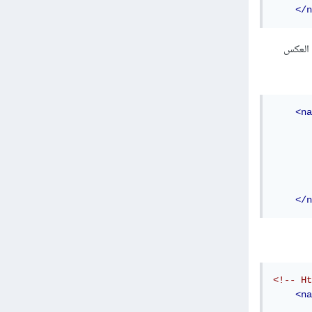
</n
 أردت العكس
<na
</n
<!-- Ht
<na