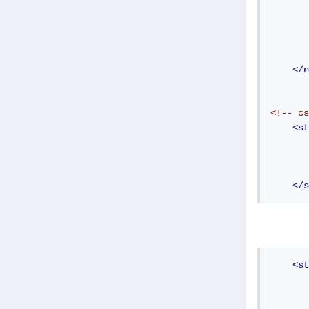
</n
<!-- cs
<st
       
       
</s
<st
       
       