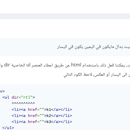
هناك العديد من الطرق لف
 الى اليسار أو العكس, لاحظ الكود التالي
v>
<ul
dir
=
"rtl"
>
     ^^^^^^^^^^

<li><a
href
=
""
>
k1
</a></li>
<li><a
href
=
""
>
k2
</a></li>
<li><a
href
=
""
>
k3
</a></li>
</ul>