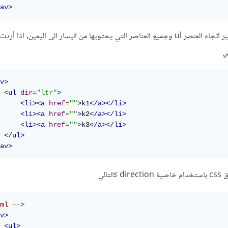
av>
هذه الخاصية سوف تقوم بتغيير اتجاه العنصر ul وجميع العناصر التي يحتويها من اليسار الى اليمين, اذا
v>
<ul
dir
=
"ltr"
>
<li><a
href
=
""
>
k1
</a></li>
<li><a
href
=
""
>
k2
</a></li>
<li><a
href
=
""
>
k3
</a></li>
</ul>
av>
تالي
ml -->
v>
<ul>