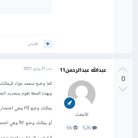
اقتباس
عبدالله عبدالرحمن11
نشر
21 يوليو 2021
0
وبهذه الصفة تقوم بتحديد اتجا
يمكنك وضع rtl وهي اختصار right to left أي يمين الى اليسار لتحديد اتجاه العنصر بهذا الاتجاه
الأعضاء
أو يمكنك وضع ltr وهي اختصار left to right أي يسار الى اليمين لتحديد العنصر بهذا الاتجاه
66
526
الخيارين السابقين يقوما بتحدي