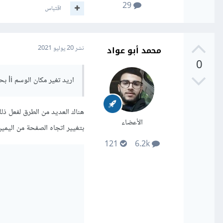
29
اقتباس
محمد أبو عواد
نشر
20 يوليو 2021
0
اريد تغير مكان الوسم li بحيث بدال مايكون في اليمين يكون في اليسار
الأعضاء
بتغيير اتجاه الصفحة من اليمين
121
6.2k