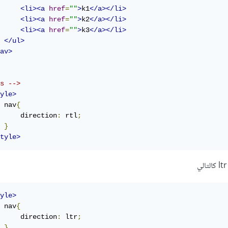
<li><a
href
=
""
>
k1
</a></li>
<li><a
href
=
""
>
k2
</a></li>
<li><a
href
=
""
>
k3
</a></li>
</ul>
av>
s -->
yle>
 nav
{
     direction
:
 rtl
;
}
tyle>
yle>
 nav
{
     direction
:
 ltr
;
}