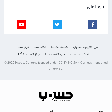
تابعنا على
عن أكاديمية حسوب
الأسئلة الشائعة
اكتب معنا
درّب معنا
إرشادات الاستخدام
بيان الخصوصية
مركز المساعدة
© 2025
Hsoub
.
Content licensed under
CC BY-NC-SA 4.0
unless mentioned
otherwise.