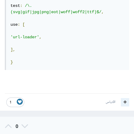
test
:
/\.
(svg|gif|jpg|png|eot|woff|woff2|ttf)$/
,
use
:
[
'url-loader'
,
],
}
اقتباس
1
0