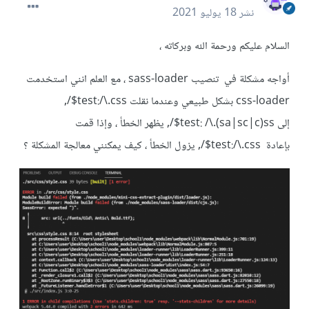
نشر
18 يوليو 2021
السلام عليكم ورحمة الله وبركاته ،
أواجه مشكلة في تنصيب sass-loader ، مع العلم انني استخدمت
css-loader بشكل طبيعي وعندما نقلت test:/\.css$/,
إلى test: /\.(sa|sc|c)ss$/, يظهر الخطأ ، وإذا قمت
بإعادة test:/\.css$/, يزول الخطأ ، كيف يمكنني معالجة المشكلة ؟