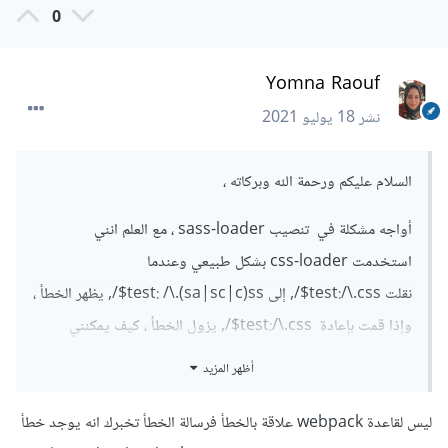
0
Yomna Raouf
نشر
18 يوليو 2021
السلام عليكم ورحمة الله وبركاته ،
أواجه مشكلة في تنصيب sass-loader ، مع العلم انني
استخدمت css-loader بشكل طبيعي وعندما
نقلت test:/\.css$/, إلى test: /\.(sa|sc|c)ss$/, يظهر الخطأ ،
وإذا قمت بإعادة test:/\.css$/, يزول الخطأ ، كيف يمكنني
معالجة المشكلة ؟
أظهر المزيد
ليس لقاعدة webpack علاقة بالخطأ فرسالة الخطأ تخبرك انه يوجد خطأ