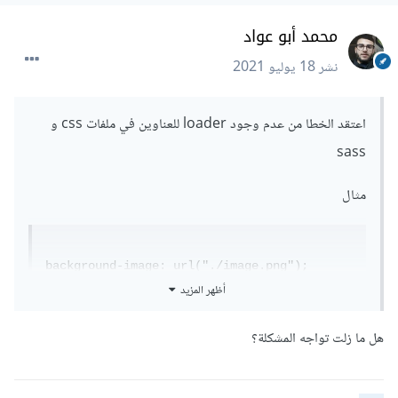
محمد أبو عواد
نشر
18 يوليو 2021
اعتقد الخطا من عدم وجود loader للعناوين في ملفات css و
sass
مثال
background-image: url("./image.png");
أظهر المزيد
حتى يعمل bundle للصورة
هل ما زلت تواجه المشكلة؟
يمكنك تثبيت url-loader