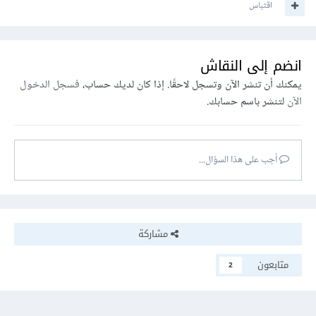
اقتباس
npm install url-loader --save-dev
وفي ملف الكونفق
انضم إلى النقاش
يمكنك أن تنشر الآن وتسجل لاحقًا. إذا كان لديك حساب،
فسجل الدخول
الآن
لتنشر باسم حسابك.
{
test
:
/\.
(svg|gif|jpg|png|eot|woff|woff2|ttf)$/
,
أجب على هذا السؤال...
use
:
[
'url-loader'
,
مشاركة
],
}
متابعون
2