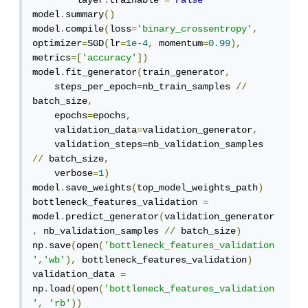
        layer
.
trainable 
=
False
model
.
summary
()
model
.
compile
(
loss
=
'binary_crossentropy'
,
optimizer
=
SGD
(
lr
=
1e-4
,
 momentum
=
0.99
),
metrics
=[
'accuracy'
])
model
.
fit_generator
(
train_generator
,
    steps_per_epoch
=
nb_train_samples 
//
batch_size
,
    epochs
=
epochs
,
    validation_data
=
validation_generator
,
    validation_steps
=
nb_validation_samples 
//
 batch_size
,
    verbose
=
1
)
model
.
save_weights
(
top_model_weights_path
)
bottleneck_features_validation 
=
model
.
predict_generator
(
validation_generator
,
 nb_validation_samples 
//
 batch_size
)
np
.
save
(
open
(
'bottleneck_features_validation
'
,
'wb'
),
 bottleneck_features_validation
)
validation_data 
=
np
.
load
(
open
(
'bottleneck_features_validation
'
,
'rb'
))