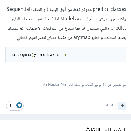
predict_classes متوفر فقط من أجل البنية (أو الصف) Sequential
ولكنه غير متوفر من أجل الصف Model لذا فالحل هو استخدام التابع
predict والتي سيكون خرجها شعاع من التوقعات الاحتمالية، ثم يمكنك
بعدها استخدام التابع argmax من مكتبة نمباي لقصر القيم كالتالي:
np
.
argmax
(
y_pred
,
axis
=
1
)
تم التعديل في
17 يوليو 2021
بواسطة Ali Haidar Ahmad
اقتباس
1
انضم إلى النقاش