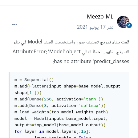
Meezo ML
نشر
17 يوليو 2021
قمت ببناء نموذج تصنيف صور واستخدمت الصف Model في بناء
النموذج ظهور الخطأ التالي AttributeError: 'Model' object
has no attribute 'predict_classes:
m 
=
Sequential
()
m
.
add
(
Flatten
(
input_shape
=
base_model
.
output_
shape
[
1
:]))
m
.
add
(
Dense
(
256
,
 activation
=
'tanh'
))
m
.
add
(
Dense
(
3
,
 activation
=
'softmax'
))
m
.
load_weights
(
top_model_weights_path
)
model 
=
Model
(
inputs
=
base_model
.
input
,
outputs
=
top_model
(
base_model
.
output
))
for
 layer 
in
 model
.
layers
[:
15
]: