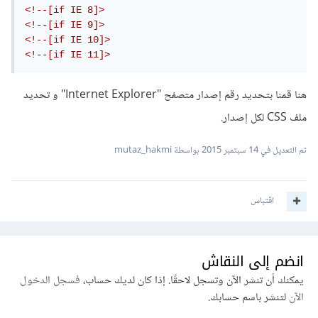
<!--[if IE 8]>

<!--[if IE 9]>

<!--[if IE 10]>

<!--[if IE 11]>
هنا قمنا بتحديد رقم إصدار متصفح "Internet Explorer" و تحديد
ملف CSS لكل إصدار.
تم التعديل في
14 سبتمبر 2015
بواسطة mutaz_hakmi
اقتباس
انضم إلى النقاش
يمكنك أن تنشر الآن وتسجل لاحقًا. إذا كان لديك حساب،
فسجل الدخول
الآن
لتنشر باسم حسابك.