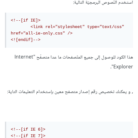
استخدم النّصوص البرمجيّة التالية:
<!--[if IE]>

        <link rel="stylesheet" type="text/css" 
href="all-ie-only.css" />

<![endif]-->
هذا الكود للوصول إلى جميع المتّصفحات ما عدا متصفّح "Internet
Explorer".
, و يمكنك تخصيص رقم إصدار متصفح معين بإستخدام التعليمات التاية:
<!--[if IE 6]>

<!--[if IE 7]>
