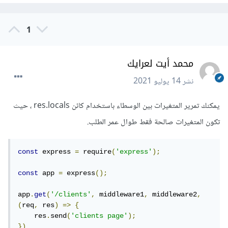
1
محمد أيت لعرايك
نشر
14 يوليو 2021
يمكنك تمرير المتغيرات بين الوسطاء باستخدام كائن res.locals ، حيث
تكون المتغيرات صالحة فقط طوال عمر الطلب.
const
 express 
=
 require
(
'express'
);
const
 app 
=
 express
();
app
.
get
(
'/clients'
,
 middleware1
,
 middleware2
,
(
req
,
 res
)
=>
{
    res
.
send
(
'clients page'
);
})