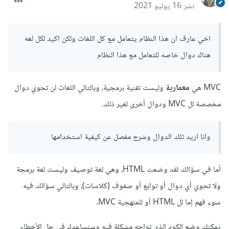
نشر
16 يوليو 2021
اخي عارف ان هذا النظام يتعامل مع كل اللغات ولكن اكيد لكل لغه
هناك دوال خاصه للتعامل مع هذا النظام
MVC هي
معمارية
وليست تقنية برمجية، وبالتالي اللغات لن تحوي دوال
مخصصة لل MVC ودوال أخرى لغير ذلك.
وانا اريد تلك الدوال وشرح مفصل عن كيفية استخدامها
أما في سؤالك لقد وضعت HTML، وهي لغة توصيف وليست لغة برمجة
ولا تحوي أي دوال أو توابع أو صفوف (كلاسات)، وبالتالي سؤالك فيه
سوء فهم إما لل HTML أو للمنهجية MVC.
يمكنك وضع الكود الذي تواجه مشكلة فيه وسنساعدك في حل الأخطاء