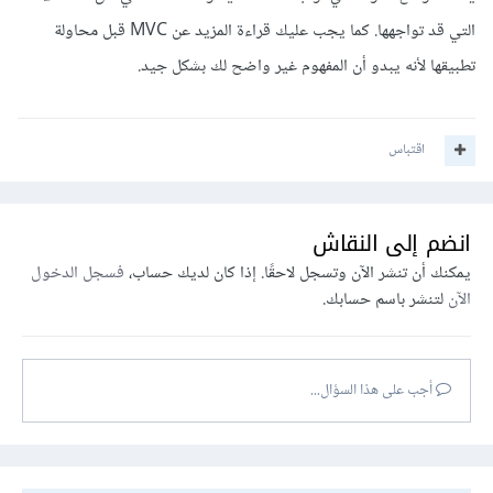
التي قد تواجهها. كما يجب عليك قراءة المزيد عن MVC قبل محاولة
تطبيقها لأنه يبدو أن المفهوم غير واضح لك بشكل جيد.
اقتباس
أما بخصوص التطبيقات العملية، يمكنك أخذ Laravel على سبيل
انضم إلى النقاش
المثال وفهم آلية توزيع مجلداتها وكيفية العمل بين المكونات، فهي
يمكنك أن تنشر الآن وتسجل لاحقًا. إذا كان لديك حساب،
فسجل الدخول
مبنية على منهجية MVC وبمجرد قيامك بإنشاء مشروع جديد من
الآن
لتنشر باسم حسابك.
خلال لارافل تقوم باعتماد هذه المنهجية وأثناء قيامك بالبرمجة من
خلالها تقوم بتطبيق مثال عملي على MVC نظراً لآلية توزيع
أجب على هذا السؤال...
المكونات في لارافل.