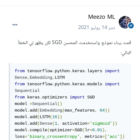
Meezo ML
نشر
14 يوليو 2021
قمت ببناء نموذج واستخدمت المحسن SGD لكن يظهر لي الخطأ
التالي:
from
 tensorflow
.
python
.
keras
.
layers 
import
Dense
,
Embedding
,
from
 tensorflow
.
python
.
keras
.
models 
import
Sequential
from
 keras
.
optimizers 
import
 SGD

model 
=
Sequential
()
model
.
add
(
Embedding
(
max_features
,
64
))
model
.
add
(
LSTM
(
16
))
model
.
add
(
Dense
(
1
,
 activation
=
'sigmoid'
))
model
.
compile
(
optimizer
=
SGD
(
lr
=
0.01
),
loss
=
'binary_crossentropy'
,
 metrics
=[
'acc'
])