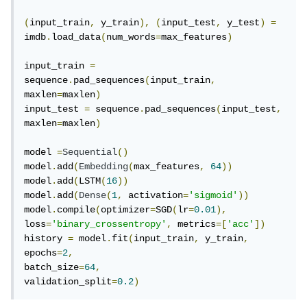
(
input_train
,
 y_train
),
(
input_test
,
 y_test
)
=
imdb
.
load_data
(
num_words
=
max_features
)
input_train 
=
sequence
.
pad_sequences
(
input_train
,
maxlen
=
maxlen
)
input_test 
=
 sequence
.
pad_sequences
(
input_test
,
maxlen
=
maxlen
)
model 
=
Sequential
()
model
.
add
(
Embedding
(
max_features
,
64
))
model
.
add
(
LSTM
(
16
))
model
.
add
(
Dense
(
1
,
 activation
=
'sigmoid'
))
model
.
compile
(
optimizer
=
SGD
(
lr
=
0.01
),
loss
=
'binary_crossentropy'
,
 metrics
=[
'acc'
])
history 
=
 model
.
fit
(
input_train
,
 y_train
,
epochs
=
2
,
batch_size
=
64
,
validation_split
=
0.2
)