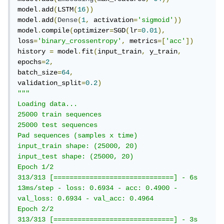
model
.
add
(
LSTM
(
16
))
model
.
add
(
Dense
(
1
,
 activation
=
'sigmoid'
))
model
.
compile
(
optimizer
=
SGD
(
lr
=
0.01
),
loss
=
'binary_crossentropy'
,
 metrics
=[
'acc'
])
history 
=
 model
.
fit
(
input_train
,
 y_train
,
epochs
=
2
,
batch_size
=
64
,
validation_split
=
0.2
)
"""

Loading data...

25000 train sequences

25000 test sequences

Pad sequences (samples x time)

input_train shape: (25000, 20)

input_test shape: (25000, 20)

Epoch 1/2

313/313 [==============================] - 6s 
13ms/step - loss: 0.6934 - acc: 0.4900 - 
val_loss: 0.6934 - val_acc: 0.4964

Epoch 2/2

313/313 [==============================] - 3s 