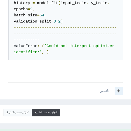
history 
=
 model
.
fit
(
input_train
,
 y_train
,
epochs
=
2
,
batch_size
=
64
,
validation_split
=
0.2
)
--------------------------------------------
--------------------------------------------
-----------
ValueError
:
(
'Could not interpret optimizer 
identifier:'
,
)
اقتباس
الترتيب حسب التقييم
الترتيب حسب التاريخ