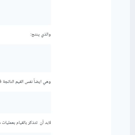
والذي ينتج:
وهي ايضاً نفس القيم الناتجة في حال إستخدام
لابد أن تتذكر بالقيام بعمليات م