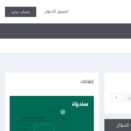
تسجيل الدخول
حساب جديد
إعلانات
ن
0
السؤال