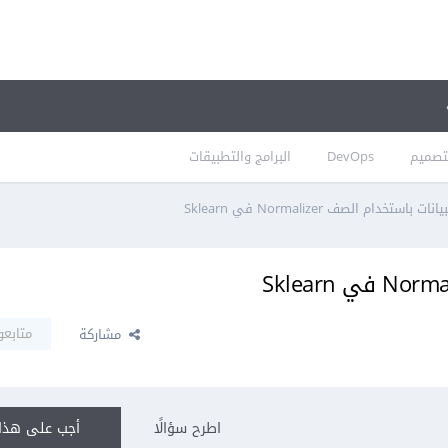
تصميم
DevOps
البرامج والتطبيقات
 باستخدام الصف Normalizer في Sklearn
متابعو
مشاركة
اطرح سؤالًا
أجب على هذا 