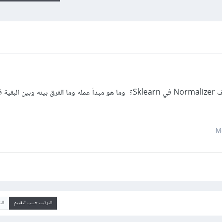
كيف نقوم بتطبيع البيانات باستخدام الصف Normalizer في Sklearn؟ وما هو مبدأ عمله وما الفرق بينه وبين البق
الترتيب حسب التقييم
ال