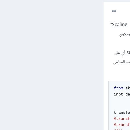
يقوم بجعل قيم البيانات تنتمي إلى المجال من 0 إلى 1، ومبدأ عمله مختلف عن باقي طرق التطبيع "أو التقييس Scaling"
 ويكون
إما باستخدام l1 حيث يجمع مجموع القيم في الصف i وليكن sum ثم يقسم كل قيمة من هذا الصف على sum أي على
ربعات كل صف هو القيمة العظمى. أو max وهنا القيمة العظمى
from
 sk
inpt_da
transfo
#transf
#transf