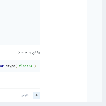
والذي يتنج عنه:
or
 dtype
(
'float64'
).
اقتباس