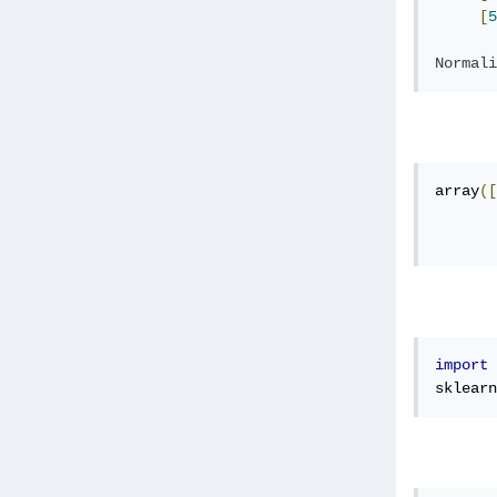
[
5
Normali
array
([
import
 
sklearn