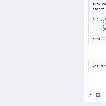
from
 sk
import
 
X 
=
[[
4
[
1
[
5
Normali
ValueEr
1