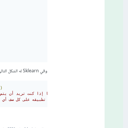
وفي Sklearn له الشكل التالي:
)
# Copy: لتحديد فيما إذا كنت تريد أن
# axis: إذا كان 1 سوف يتم تطبيقه على كل صف أي كل عينة أما 0 فسيتم تطبيقه على كل عمود أي على كل فيتشرز