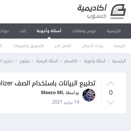
الرئيسية
دروس ومقالات
أسئلة وأجوبة
كتب
دورات
البرمجة
ريادة الأعمال
العمل الحر
التسويق والمبيعات
ال
الرئيسية
أسئلة وأجوبة
الأقسام
أسئلة البرمجة
بايثون
تطبيع البيانات
تطبيع البيانات باستخدام الصف Normalizer في Sklearn
0
بواسطة Meezo ML
14 يوليو 2021