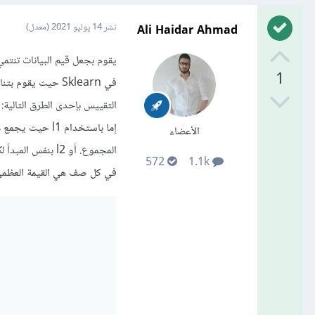
Ali Haidar Ahmad
نشر
14 يوليو 2021
(معدل)
1
في Sklearn حيث ي
التقييس بإحدى الطرق التالية:
الأعضاء
572
1.1k
في كل صف هي القيمة العظمى. ويتم ا