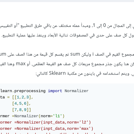
قوم بتناول كل صف على حدى في المصفوفات ثنائية الأبعاد وينفذ عليها عملية التطبيع.
المجموع. أو l2 بنفس المبدأ لكن هنا يكون جذر مجموع م
ستخدامه في بايثون من مكتبة Sklearn كالتالي:
learn
.
preprocessing 
import
Normalizer
ta 
=
[[
1
,
2
,
3
],
[
4
,
5
,
6
],
[
7
,
8
,
9
]]
rmer 
=
Normalizer
(
norm
=
'l1'
)
ormer =Normalizer(inpt_data,norm='l2')
ormer =Normalizer(inpt_data,norm='max')