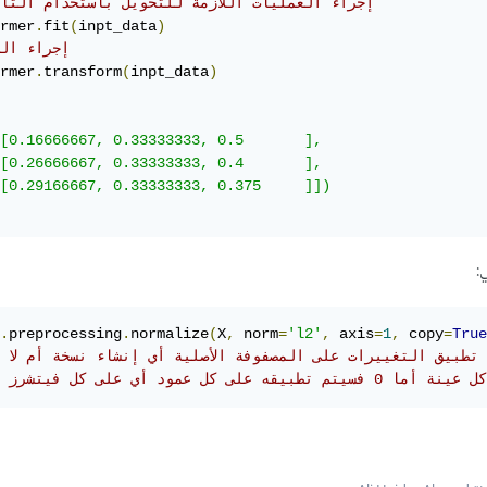
#fit إجراء العمليات اللازمة للتحويل باستخدام التا
rmer
.
fit
(
inpt_data
)
# إجراء ال
rmer
.
transform
(
inpt_data
)
[0.16666667, 0.33333333, 0.5       ],

[0.26666667, 0.33333333, 0.4       ],

[0.29166667, 0.33333333, 0.375     ]])

.
preprocessing
.
normalize
(
X
,
 norm
=
'l2'
,
 axis
=
1
,
 copy
=
True
 يتم تطبيق التغييرات على المصفوفة الأصلية أي إنشاء نسخة أم لا