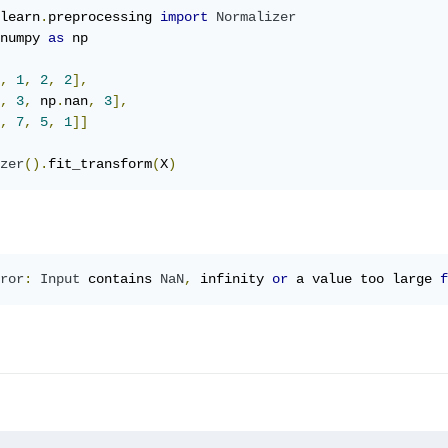
learn
.
preprocessing 
import
Normalizer
numpy 
as
 np

,
1
,
2
,
2
],
,
3
,
 np
.
nan
,
3
],
,
7
,
5
,
1
]]
zer
().
fit_transform
(
X
)
ror
:
Input
 contains 
NaN
,
 infinity 
or
 a value too large 
f