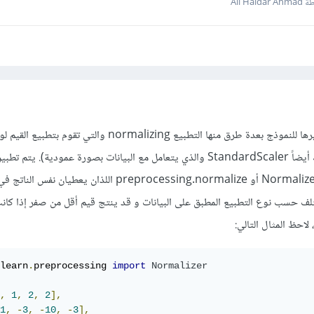
Ali Haid
نقوم بمعالجة البيانات قبل تمريرها للنموذج بعدة طرق منها التطبيع normalizing و
بإستخدام بيانات الصف (هنالك أيضاً StandardScaler والذي يتعامل مع البيانات بصورة عمودية). ي
في sklearn إما بإستخدام Normalizer أو preprocessing.normalize اللذان يعط
ختلف حسب نوع التطبيع المطبق على البيانات و قد ينتج قيم أقل من صفر إذا كانت
لاحظ المثال التالي:
learn
.
preprocessing 
import
Normalizer
,
1
,
2
,
2
],
1
,
-
3
,
-
10
,
-
3
],