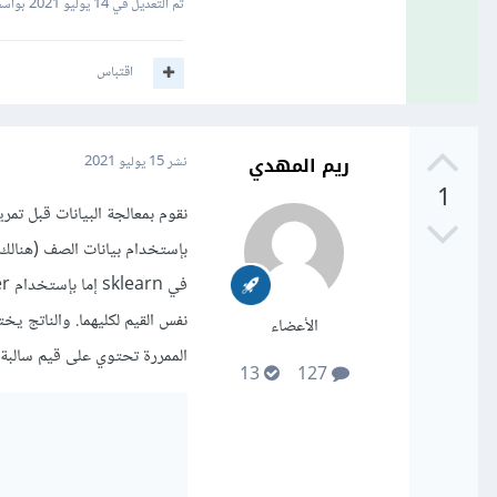
تم التعديل في
14 يوليو 2021
بواسطة ar Ahmad
اقتباس
ريم المهدي
نشر
15 يوليو 2021
1
نفس القيم لكليهما. والناتج ي
الأعضاء
الممررة تحتوي على قيم سالبة، 
13
127