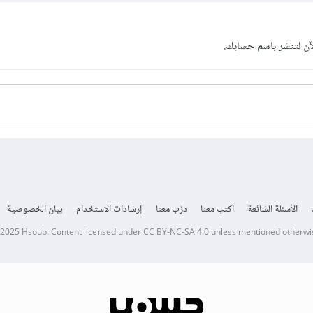
آن
لتنشر باسم حسابك.
الأسئلة الشائعة
اكتب معنا
درّب معنا
إرشادات الاستخدام
بيان الخصوصية
 2025
Hsoub
.
Content licensed under
CC BY-NC-SA 4.0
unless mentioned otherwi