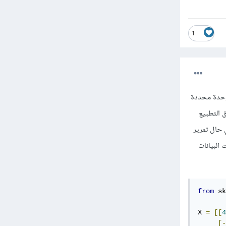
1
التي تقوم بتطبيع القيم لوحدة محددة
تم تطبيق التطبيع
يان نفس الناتج في حال تمرير
 البيانات
from
 sk
X 
=
[[
4
[-