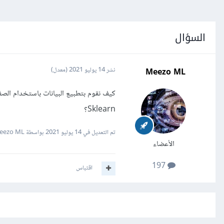
السؤال
Meezo ML
نشر
14 يوليو 2021
(معدل)
Sklearn؟
تم التعديل في
14 يوليو 2021
بواسطة Meezo ML
الأعضاء
197
اقتباس