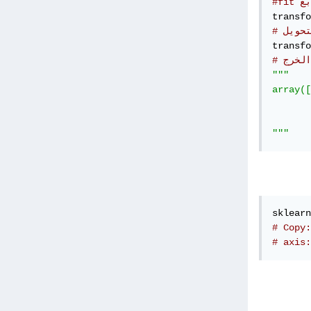
بع
transfo
تحويل
transfo
# الخرج
"""

array([
       
       
"""
sklearn