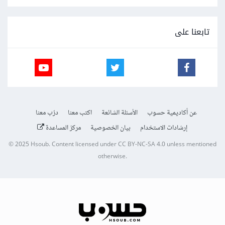
تابعنا على
عن أكاديمية حسوب
الأسئلة الشائعة
اكتب معنا
درّب معنا
إرشادات الاستخدام
بيان الخصوصية
مركز المساعدة
© 2025
Hsoub
.
Content licensed under
CC BY-NC-SA 4.0
unless mentioned
otherwise.