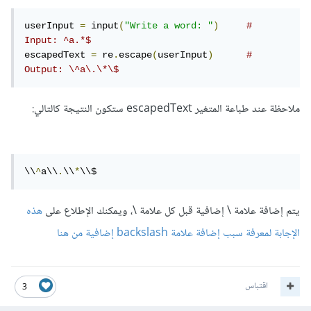
userInput 
=
 input
(
"Write a word: "
)
# 
Input: ^a.*$
escapedText 
=
 re
.
escape
(
userInput
)
# 
Output: \^a\.\*\$
ملاحظة عند طباعة المتغير escapedText ستكون النتيجة كالتالي:
\\
^
a\\
.
\\
*
\\$
يتم إضافة علامة \ إضافية قبل كل علامة \، ويمكنك الإطلاع على
هذه
الإجابة لمعرفة سبب إضافة علامة backslash إضافية من هنا
اقتباس
3