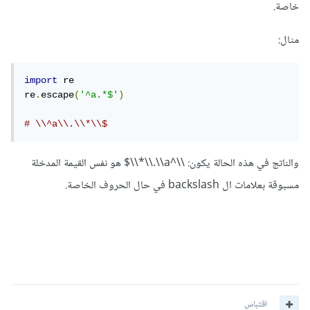
خاصة.
مثال:
import
 re

re
.
escape
(
'^a.*$'
)
# \\^a\\.\\*\\$
والناتج في هذه الحالة يكون: \\^a\\.\\*\\$ هو نفس القيمة المدخلة
مسبوقة بعلامات ال backslash في حال الحروف الخاصة.
اقتباس