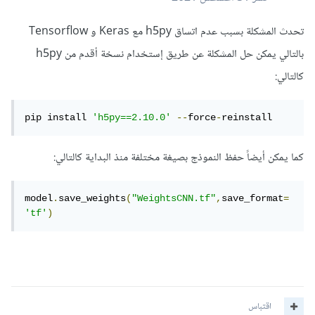
تحدث المشكلة بسبب عدم اتساق h5py مع Keras و Tensorflow
بالتالي يمكن حل المشكلة عن طريق إستخدام نسخة أقدم من h5py
كالتالي:
pip install 
'h5py==2.10.0'
--
force
-
reinstall
كما يمكن أيضاً حفظ النموذج بصيغة مختلفة منذ البداية كالتالي:
model
.
save_weights
(
"WeightsCNN.tf"
,
save_format
=
'tf'
)
اقتباس