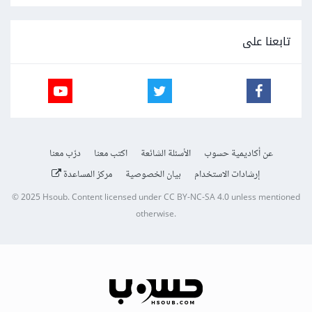
تابعنا على
عن أكاديمية حسوب
الأسئلة الشائعة
اكتب معنا
درّب معنا
إرشادات الاستخدام
بيان الخصوصية
مركز المساعدة
© 2025
Hsoub
.
Content licensed under
CC BY-NC-SA 4.0
unless mentioned
otherwise.