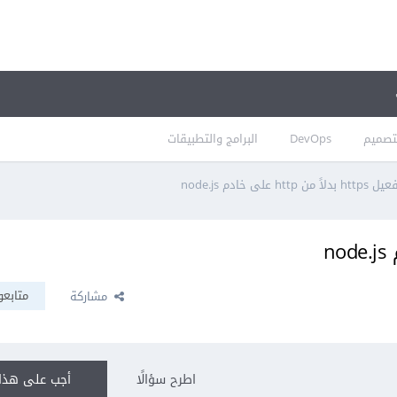
تصميم
DevOps
البرامج والتطبيقات
htt بدلاً من http على خادم node.js
متابعو
مشاركة
اطرح سؤالًا
أجب على هذا 