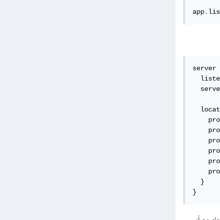
app
.
lis
server 
  liste
  serve
  locat
    pro
    pro
    pro
    pro
    pro
    pro
  }

}