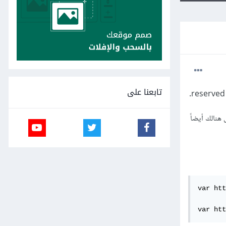
تابعنا على
 على خادم الويب وتعديل إعدادات nginx فقط؟ أم هل هنالك أيضاً
var htt
var htt