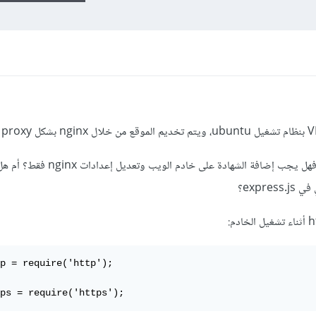
والآن أحاول تحويل الاتصال إلى https، فهل يجب إضافة الشهادة
expr؟
p = require('http');

ps = require('https');