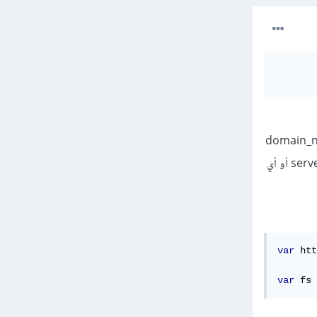
على ملفات private.key و domain_name.crt
و CA_root.crt وca_bundle_certificate.crt ستحتاجهم في الخطوة التالية بعد ذلك في ملف ال server.js أو أي
var
 htt
var
 fs 