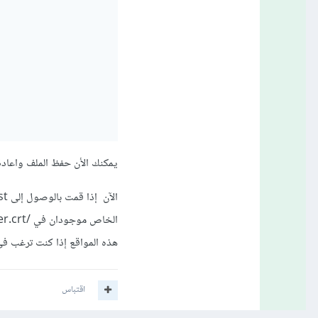
يمكنك الأن حفظ الملف واعادة تشغيل x
الخاص موجودان في /etc/nginx/
/server.crt 
هذه المواقع إذا كنت ترغب في
اقتباس