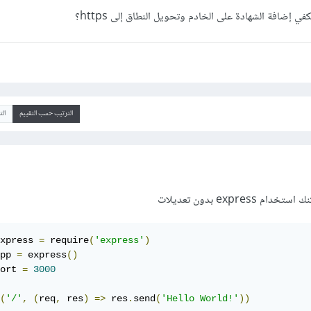
إضافة الشهادة على الخادم وتحويل النطاق إلى https؟
الترتيب حسب التقييم
ال
تخدام express بدون تعديلات
xpress 
=
 require
(
'express'
)
pp 
=
 express
()
ort 
=
3000
(
'/'
,
(
req
,
 res
)
=>
 res
.
send
(
'Hello World!'
))