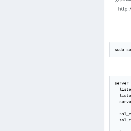
ht. يخبر الموقع / الكتلة NGINX ما يجب فعله مع أي
الذي يعمل على http: // localhost:
sudo se
server 
  liste
  liste
  serve
  ssl_c
  ssl_c