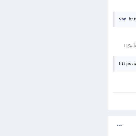
var
 htt
https
.
c