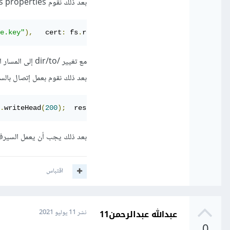
بعد ذلك نقوم https properties اوبجيكت هكذا
e.key"
),
   cert
:
 fs
.
readFileSync
(
"/dir/to/domain_name.cr
مع تغيير /dir/to إلى المسار الموجود فيه الملفات الخاص بالشهادة على سيرفرك
بعد ذلك نقوم بعمل إتصال بالسيرفر من خلال https مع تضمين ال properties
.
writeHead
(
200
);
  res
.
end
(
"Welcome to my HTTPS server "
)
بعد ذلك يجب أن يعمل السيرفر بإت
اقتباس
عبدالله عبدالرحمن11
نشر
11 يوليو 2021