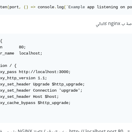
ten
(
port
,
()
=>
 console
.
log
(`
Example
 app listening on po
 كالتالي
{

n       80;

r_name  localhost;

ion / {

xy_pass http://localhost:3000;

xy_http_version 1.1;

xy_set_header Upgrade $http_upgrade;

xy_set_header Connection 'upgrade';

xy_set_header Host $host;

xy_cache_bypass $http_upgrade;
