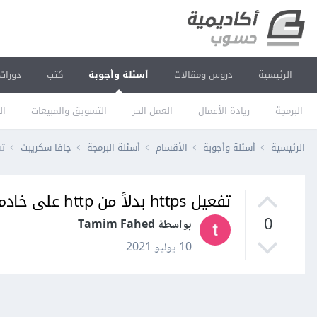
الرئيسية
دروس ومقالات
أسئلة وأجوبة
كتب
دورات
البرمجة
ريادة الأعمال
العمل الحر
التسويق والمبيعات
ال
الرئيسية
أسئلة وأجوبة
الأقسام
أسئلة البرمجة
جافا سكريبت
تفعيل ps
تفعيل https بدلاً من http على خادم node.js
0
بواسطة Tamim Fahed
10 يوليو 2021