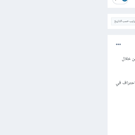
ترتيب حسب التاريخ
ة بعض المعلومات حول الويب والمجالات المتاحة خلاله مثل frontend أو backend من خلال
لمستخدم " للعمل ك frontend وإذا أردت الإحتراف في