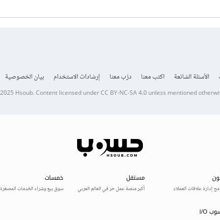
الأسئلة الشائعة
اكتب معنا
درّب معنا
إرشادات الاستخدام
بيان الخصوصية
 2025
Hsoub
.
Content licensed under
CC BY-NC-SA 4.0
unless mentioned otherwi