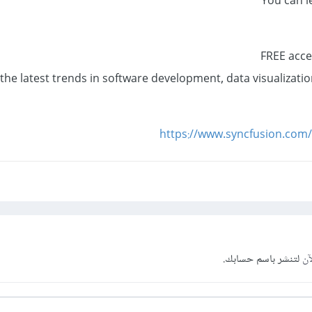
You can l
FREE acce
the latest trends in software development, data visualizatio
https://www.syncfusion.com/
آن
لتنشر باسم حسابك.