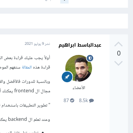
عبدالباسط ابراهيم
نشر
9 يوليو 2021
0
قراءة هذه
المقالة
ستفهم المو
الأعضاء
مجال ال frontend يمكنك أن تأخذ دورة
87
8.5k
" تطوير التطبيقات باستخدام لغة vaScript
وعند تعلم ال backend يمكنك أخذ أياً من الدورتين