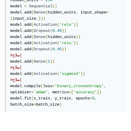
hidden_units 
=
256
model 
=
Sequential
()
model
.
add
(
Dense
(
hidden_units
,
 input_shape
=
(
input_size
,)))
model
.
add
(
Activation
(
'relu'
))
model
.
add
(
Dropout
(
0.45
))
model
.
add
(
Dense
(
hidden_units
))
model
.
add
(
Activation
(
'relu'
))
model
.
add
(
Dropout
(
0.45
))
#إصلاح
model
.
add
(
Dense
(
1
))
#إصلاح
model
.
add
(
Activation
(
'sigmoid'
))
#إصلاح
model
.
compile
(
loss
=
'binary_crossentropy'
,
optimizer
=
'adam'
,
 metrics
=[
'accuracy'
])
model
.
fit
(
x_train
,
 y_train
,
 epochs
=
5
,
batch_size
=
batch_size
)