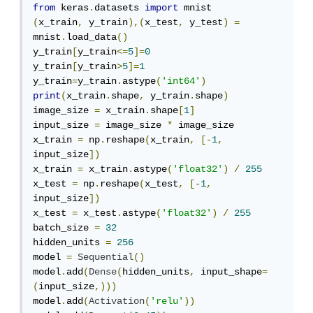
from
 keras
.
datasets 
import
(
x_train
,
 y_train
),(
x_test
,
 y_test
)
=
mnist
.
load_data
()
y_train
[
y_train
<=
5
]=
0
y_train
[
y_train
>
5
]=
1
y_train
=
y_train
.
astype
(
'int64'
)
print
(
x_train
.
shape
,
 y_train
.
shape
)
image_size 
=
 x_train
.
shape
[
1
]
input_size 
=
 image_size 
*
 image_size

x_train 
=
 np
.
reshape
(
x_train
,
[-
1
,
input_size
])
x_train 
=
 x_train
.
astype
(
'float32'
)
/
255
x_test 
=
 np
.
reshape
(
x_test
,
[-
1
,
input_size
])
x_test 
=
 x_test
.
astype
(
'float32'
)
/
255
batch_size 
=
32
hidden_units 
=
256
model 
=
Sequential
()
model
.
add
(
Dense
(
hidden_units
,
 input_shape
=
(
input_size
,)))
model
.
add
(
Activation
(
'relu'
))