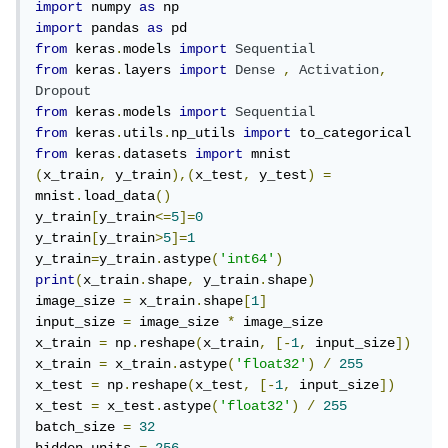
import
 numpy 
as
import
 pandas 
as
from
 keras
.
models 
import
Sequential
from
 keras
.
layers 
import
Dense
,
Activation
,
Dropout
from
 keras
.
models 
import
Sequential
from
 keras
.
utils
.
np_utils 
import
from
 keras
.
datasets 
import
(
x_train
,
 y_train
),(
x_test
,
 y_test
)
=
mnist
.
load_data
()
y_train
[
y_train
<=
5
]=
0
y_train
[
y_train
>
5
]=
1
y_train
=
y_train
.
astype
(
'int64'
)
print
(
x_train
.
shape
,
 y_train
.
shape
)
image_size 
=
 x_train
.
shape
[
1
]
input_size 
=
 image_size 
*
 image_size

x_train 
=
 np
.
reshape
(
x_train
,
[-
1
,
 input_size
])
x_train 
=
 x_train
.
astype
(
'float32'
)
/
255
x_test 
=
 np
.
reshape
(
x_test
,
[-
1
,
 input_size
])
x_test 
=
 x_test
.
astype
(
'float32'
)
/
255
batch_size 
=
32