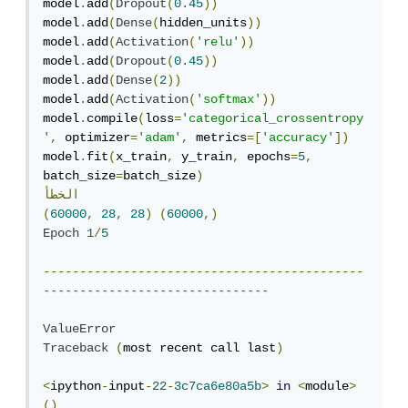
model
.
add
(
Dropout
(
0.45
))
model
.
add
(
Dense
(
hidden_units
))
model
.
add
(
Activation
(
'relu'
))
model
.
add
(
Dropout
(
0.45
))
model
.
add
(
Dense
(
2
))
model
.
add
(
Activation
(
'softmax'
))
model
.
compile
(
loss
=
'categorical_crossentropy
'
,
 optimizer
=
'adam'
,
 metrics
=[
'accuracy'
])
model
.
fit
(
x_train
,
 y_train
,
 epochs
=
5
,
batch_size
=
batch_size
)
الخطأ
(
60000
,
28
,
28
)
(
60000
,)
Epoch
1
/
5
--------------------------------------------
-------------------------------
ValueError
Traceback
(
most recent call last
)
<
ipython
-
input
-
22
-
3c7ca6e80a5b
>
in
<
module
>
()