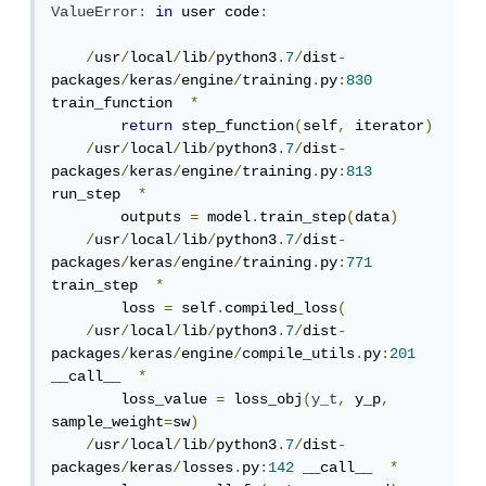
ValueError
:
in
 user code
:
/
usr
/
local
/
lib
/
python3
.
7
/
dist
-
packages
/
keras
/
engine
/
training
.
py
:
830
train_function  
*
return
 step_function
(
self
,
 iterator
)
/
usr
/
local
/
lib
/
python3
.
7
/
dist
-
packages
/
keras
/
engine
/
training
.
py
:
813
run_step  
*
        outputs 
=
 model
.
train_step
(
data
)
/
usr
/
local
/
lib
/
python3
.
7
/
dist
-
packages
/
keras
/
engine
/
training
.
py
:
771
train_step  
*
        loss 
=
 self
.
compiled_loss
(
/
usr
/
local
/
lib
/
python3
.
7
/
dist
-
packages
/
keras
/
engine
/
compile_utils
.
py
:
201
__call__  
*
        loss_value 
=
 loss_obj
(
y_t
,
 y_p
,
sample_weight
=
sw
)
/
usr
/
local
/
lib
/
python3
.
7
/
dist
-
packages
/
keras
/
losses
.
py
:
142
 __call__  
*