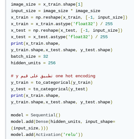
image_size 
=
 x_train
.
shape
[
1
]
input_size 
=
 image_size 
*
 image_size

x_train 
=
 np
.
reshape
(
x_train
,
[-
1
,
 input_size
])
x_train 
=
 x_train
.
astype
(
'float32'
)
/
255
x_test 
=
 np
.
reshape
(
x_test
,
[-
1
,
 input_size
])
x_test 
=
 x_test
.
astype
(
'float32'
)
/
255
print
(
x_train
.
shape
,
y_train
.
shape
,
x_test
.
shape
,
 y_test
.
shape
)
batch_size 
=
32
hidden_units 
=
256
# y تطبيق على قيم one hot encoding
y_train 
=
 to_categorical
(
y_train
)
y_test 
=
 to_categorical
(
y_test
)
print
(
x_train
.
shape
,
y_train
.
shape
,
x_test
.
shape
,
 y_test
.
shape
)
model 
=
Sequential
()
model
.
add
(
Dense
(
hidden_units
,
 input_shape
=
(
input_size
,)))
model
.
add
(
Activation
(
'relu'
))