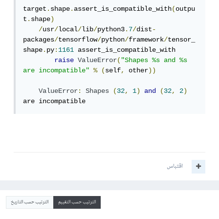
target
.
shape
.
assert_is_compatible_with
(
outpu
t
.
shape
)
/
usr
/
local
/
lib
/
python3
.
7
/
dist
-
packages
/
tensorflow
/
python
/
framework
/
tensor_
shape
.
py
:
1161
 assert_is_compatible_with

raise
ValueError
(
"Shapes %s and %s 
are incompatible"
%
(
self
,
 other
))
ValueError
:
Shapes
(
32
,
1
)
and
(
32
,
2
)
are incompatible
اقتباس
الترتيب حسب التقييم
الترتيب حسب التاريخ