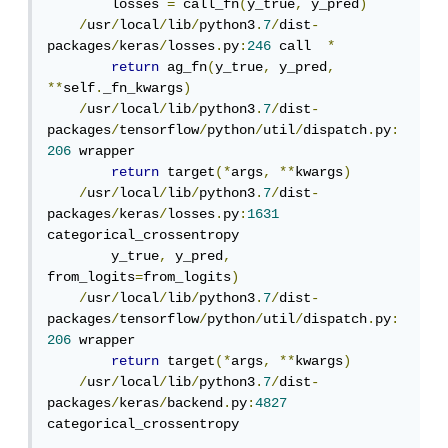
        losses 
=
 call_fn
(
y_true
,
 y_pred
)
/
usr
/
local
/
lib
/
python3
.
7
/
dist
-
packages
/
keras
/
losses
.
py
:
246
 call  
*
return
 ag_fn
(
y_true
,
 y_pred
,
**
self
.
_fn_kwargs
)
/
usr
/
local
/
lib
/
python3
.
7
/
dist
-
packages
/
tensorflow
/
python
/
util
/
dispatch
.
py
:
206
 wrapper  

return
 target
(*
args
,
**
kwargs
)
/
usr
/
local
/
lib
/
python3
.
7
/
dist
-
packages
/
keras
/
losses
.
py
:
1631
categorical_crossentropy

        y_true
,
 y_pred
,
from_logits
=
from_logits
)
/
usr
/
local
/
lib
/
python3
.
7
/
dist
-
packages
/
tensorflow
/
python
/
util
/
dispatch
.
py
:
206
 wrapper

return
 target
(*
args
,
**
kwargs
)
/
usr
/
local
/
lib
/
python3
.
7
/
dist
-
packages
/
keras
/
backend
.
py
:
4827
categorical_crossentropy
