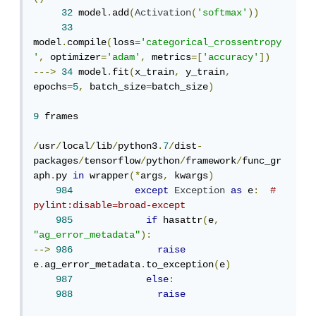
32
 model
.
add
(
Activation
(
'softmax'
))
33
model
.
compile
(
loss
=
'categorical_crossentropy
'
,
 optimizer
=
'adam'
,
 metrics
=[
'accuracy'
])
--->
34
 model
.
fit
(
x_train
,
 y_train
,
epochs
=
5
,
 batch_size
=
batch_size
)
9
 frames

/
usr
/
local
/
lib
/
python3
.
7
/
dist
-
packages
/
tensorflow
/
python
/
framework
/
func_gr
aph
.
py 
in
 wrapper
(*
args
,
 kwargs
)
984
except
Exception
as
 e
:
# 
pylint:disable=broad-except
985
if
 hasattr
(
e
,
"ag_error_metadata"
):
-->
986
raise
e
.
ag_error_metadata
.
to_exception
(
e
)
987
else
:
988
raise