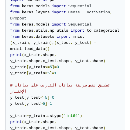
import
 pandas 
as
from
 keras
.
models 
import
Sequential
from
 keras
.
layers 
import
Dense
,
Activation
,
Dropout
from
 keras
.
models 
import
Sequential
from
 keras
.
utils
.
np_utils 
import
from
 keras
.
datasets 
import
(
x_train
,
 y_train
),(
x_test
,
 y_test
)
=
mnist
.
load_data
()
print
(
x_train
.
shape
,
y_train
.
shape
,
x_test
.
shape
,
 y_test
.
shape
)
y_train
[
y_train
<=
5
]=
0
y_train
[
y_train
>
5
]=
1
#تطبيق نفس طريقة بيانات التدريب على بيانات 
الإختبار
y_test
[
y_test
<=
5
]=
0
y_test
[
y_test
>
5
]=
1
y_train
=
y_train
.
astype
(
'int64'
)
print
(
x_train
.
shape
,
y_train
.
shape
,
x_test
.
shape
,
 y_test
.
shape
)