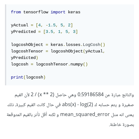
from
 tensorflow 
import
 keras

yActual 
=
[
4
,
-
1.5
,
5
,
2
]
yPredicted 
=
[
3.5
,
1
,
5
,
3
]
logcoshObject 
=
 keras
.
losses
.
LogCosh
()
logcoshTensor 
=
 logcoshObject
(
yActual
,
yPredicted
)
logcosh 
=
 logcoshTensor
.
numpy
()
print
(
logcosh
)
والناتج عبارة عن 0.59186584 وهي حاصل (x ** 2) / 2 لأن القيم
صغيرة و يتم حسابه ك abs(x) - log(2) في حال كانت القيم كبيرة، ذلك
يعنى انه مثل mean_squared_error و لكنه أقل تأثر بالقيم المتوقعة
بصورة خاطئة.