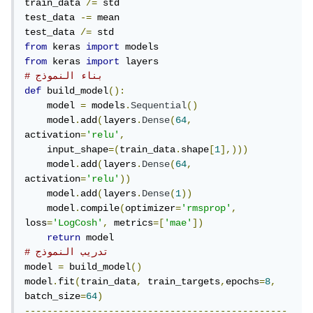
train_data 
/=
 std

test_data 
-=
 mean

test_data 
/=
from
 keras 
import
from
 keras 
import
# بناء النموذج
def
 build_model
():
    model 
=
 models
.
Sequential
()
    model
.
add
(
layers
.
Dense
(
64
,
activation
=
'relu'
,
    input_shape
=(
train_data
.
shape
[
1
],)))
    model
.
add
(
layers
.
Dense
(
64
,
activation
=
'relu'
))
    model
.
add
(
layers
.
Dense
(
1
))
    model
.
compile
(
optimizer
=
'rmsprop'
,
loss
=
'LogCosh'
,
 metrics
=[
'mae'
])
return
# تدريب النموذج
model 
=
 build_model
()
model
.
fit
(
train_data
,
 train_targets
,
epochs
=
8
,
batch_size
=
64
)
-----------------------------------------------