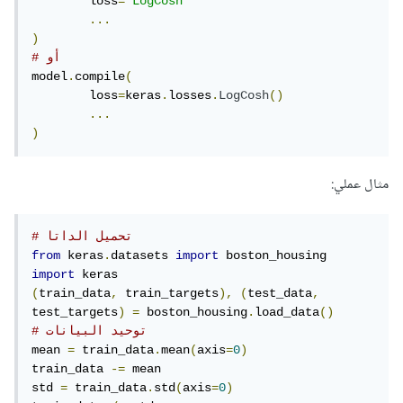
	loss
=
'LogCosh'
...
)
# أو 
model
.
compile
(
	loss
=
keras
.
losses
.
LogCosh
()
...
)
مثال عملي:
# تحميل الداتا
from
 keras
.
datasets 
import
import
(
train_data
,
 train_targets
),
(
test_data
,
test_targets
)
=
 boston_housing
.
load_data
()
# توحيد البيانات
mean 
=
 train_data
.
mean
(
axis
=
0
)
train_data 
-=
 mean

std 
=
 train_data
.
std
(
axis
=
0
)