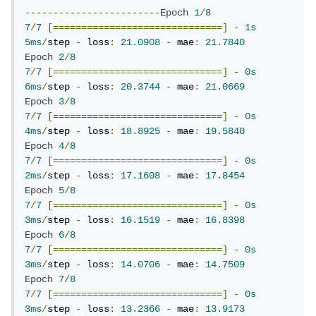
------------------------
Epoch
1
/
8
7
/
7
[==============================]
-
1s
5ms
/
step 
-
 loss
:
21.0908
-
 mae
:
21.7840
Epoch
2
/
8
7
/
7
[==============================]
-
0s
6ms
/
step 
-
 loss
:
20.3744
-
 mae
:
21.0669
Epoch
3
/
8
7
/
7
[==============================]
-
0s
4ms
/
step 
-
 loss
:
18.8925
-
 mae
:
19.5840
Epoch
4
/
8
7
/
7
[==============================]
-
0s
2ms
/
step 
-
 loss
:
17.1608
-
 mae
:
17.8454
Epoch
5
/
8
7
/
7
[==============================]
-
0s
3ms
/
step 
-
 loss
:
16.1519
-
 mae
:
16.8398
Epoch
6
/
8
7
/
7
[==============================]
-
0s
3ms
/
step 
-
 loss
:
14.0706
-
 mae
:
14.7509
Epoch
7
/
8
7
/
7
[==============================]
-
0s
3ms
/
step 
-
 loss
:
13.2366
-
 mae
:
13.9173