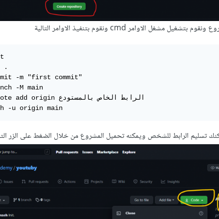
 مشغل الاوامر cmd ونقوم بتنفيذ الاوامر التالية
t

 .

mit -m "first commit"

nch -M main

git remote add origin الرابط ا

h -u origin main
نك تسليم الرابط للشخص ويمكنه تحميل المشروع من خلال الضغط على الزر التا