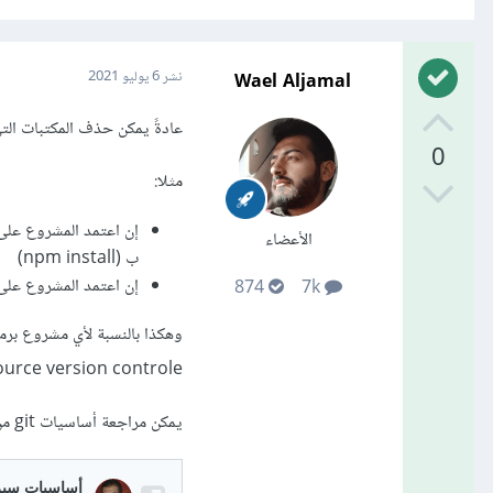
Wael Aljamal
نشر
6 يوليو 2021
عادةً يمكن حذف المكتبات الت
0
مثلا:
الأعضاء
ب (npm install)
إن اعتمد المشروع على Laravel يمكن حذف المجلد vendor منه نثبت المكتبات ب (oser install
874
7k
source version controle تسمح بتحديث المشاريع بين المبرمجين و تتبع التغييرات فيها ويفضل 
يمكن مراجعة أساسيات git من مقالات أكاديمية حسوب: