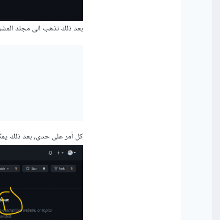
بعد ذلك نذهب الى مجلد المشروع ونقوم بتشغيل
كل أمر على حدى, بعد ذلك يمك