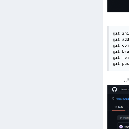
git ini
git add
git com
git bra
لخاص بالمستودع
git pus
لي