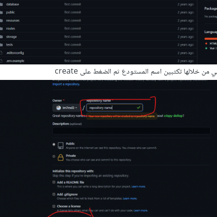
من خلالها تكتبين اسم المستودع ثم الضغط على create