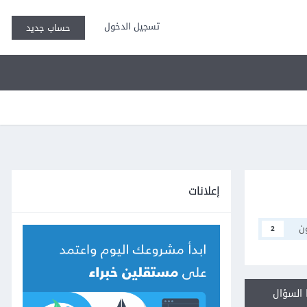
تسجيل الدخول
حساب جديد
إعلانات
ن
2
السؤال