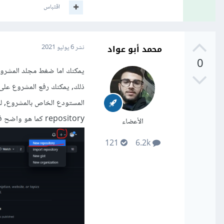
اقتباس
محمد أبو عواد
نشر
6 يوليو 2021
0
يمكنك اما ضغط مجلد المشروع 
repository كما هو واضح في الصورة التالية
الأعضاء
121
6.2k