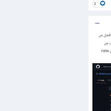
2
افضل من
ملف من
المستودع الخاص بالمشروع, لفعل ذلك يجب عليك انشاء حساب على github ثم الضغط على اشارة + واختيار new