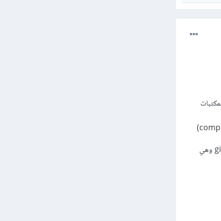
مشروع بدون المجلد node_module نثبت المكتبات
وهكذا بالنسبة لأي مشروع برمجي، كما يمكن اعتماد github + gitlab وغيرها من التقنيات التي تعتمد على git وهي