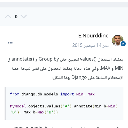
0
E.Nourddine
نشر
14 سبتمبر 2015
يمكنك استعمال ()values لتعيين حقل Group by و ()annotate ل
MIN و MAX، وفي هذه الحالة يمكننا الحصول على نفس نتيجة جملة
الإستعلام السابقة على Django بهذا الشكل:
from
 django
.
db
.
models 
import
Min
,
Max
MyModel
.
objects
.
values
(
'A'
).
annotate
(
min_b
=
Min
(
'B'
),
 max_b
=
Max
(
'B'
))