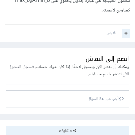
ستكون النتييجة هي عبارة جدول يحتوي على A،min_bوmax_b
كعناوين لأعمدته.
اقتباس
انضم إلى النقاش
يمكنك أن تنشر الآن وتسجل لاحقًا. إذا كان لديك حساب،
فسجل الدخول
الآن
لتنشر باسم حسابك.
أجب على هذا السؤال...
مشاركة