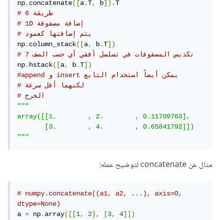
np
.
concatenate
([
a
.
T
,
 b
]).
# 6 طريقة
# 1D إضافة مصفوفة
# يتم إضافتها كعمود
np
.
column_stack
([
a
,
 b
.
T
])
# 7 تكديس المصفوفات في تسلسل أفقي أي حسب الصف
np
.
hstack
([
a
,
 b
.
T
])
#append و insert يمكن أيضاً استخدام التابع
# لكنهما أقل سرعة
# الخرج
"""

array([[1.        , 2.        , 0.11709763],

       [3.        , 4.        , 0.65841792]])

"""
مثال عن concatenate لتوضيح عمله:
# numpy.concatenate((a1, a2, ...), axis=0, 
dtype=None)
a 
=
 np
.
array
([[
1
,
2
],
[
3
,
4
]])