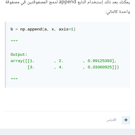
يمكنك بعد ذلك إستخدام التابع append لدمج المصفوفتين في مصفوفة
واحدة كالتالي:
b 
=
 np
.
append
(
a
,
 x
,
 axis
=
1
)
"""

Output:

array([[1.        , 2.        , 0.99125393],

       [3.        , 4.        , 0.33360925]])

"""
اقتباس