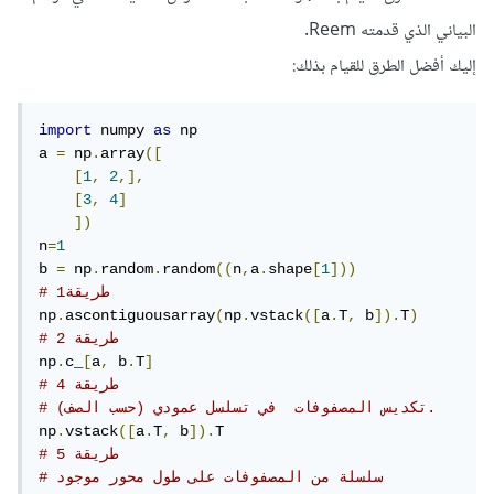
البياني الذي قدمته Reem.
إليك أفضل الطرق للقيام بذلك:
import
 numpy 
as
 np

a 
=
 np
.
array
([
[
1
,
2
,],
[
3
,
4
]
])
n
=
1
b 
=
 np
.
random
.
random
((
n
,
a
.
shape
[
1
]))
# طريقة1
np
.
ascontiguousarray
(
np
.
vstack
([
a
.
T
,
 b
]).
T
)
# طريقة 2
np
.
c_
[
a
,
 b
.
T
]
# طريقة 4
# تكديس المصفوفات  في تسلسل عمودي (حسب الصف). 
np
.
vstack
([
a
.
T
,
 b
]).
# 5 طريقة
# سلسلة من المصفوفات على طول محور موجود