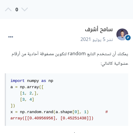
0
سامح أشرف
نشر
5 يوليو 2021
يمكنك أن تستخدم التابع random لتكوين مصفوفة أحادية من أرقام
عشوائية كالتالي:
import
 numpy 
as
 np

a 
=
 np
.
array
([
[
1
,
2
,],
[
3
,
4
]
])
x 
=
 np
.
random
.
rand
(
a
.
shape
[
0
],
1
)
# 
array([[0.40956956], [0.45251438]])