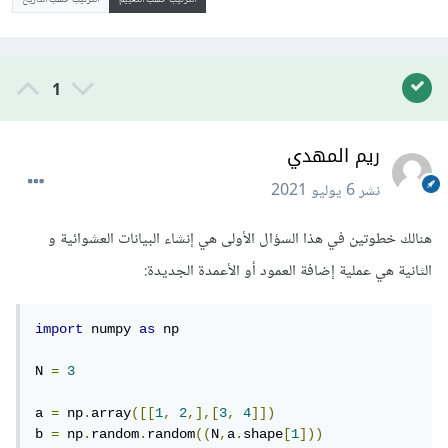
1
ريم المهدي
نشر
6 يوليو 2021
هنالك خطوتين في هذا السؤال الأولى هي إنشاء البيانات العشوائية و
الثانية هي عملية إضافة العمود أو الأعمدة الجديدة:
import
 numpy 
as
 np

N 
=
3
a 
=
 np
.
array
([[
1
,
2
,],[
3
,
4
]])
b 
=
 np
.
random
.
random
((
N
,
a
.
shape
[
1
]))