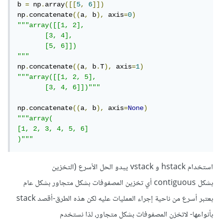
b 
=
 np
.
array
([[
5
,
6
]])
np
.
concatenate
((
a
,
 b
),
 axis
=
0
)
"""array([[1, 2],

       [3, 4],

       [5, 6]])

"""
np
.
concatenate
((
a
,
 b
.
T
),
 axis
=
1
)
"""array([[1, 2, 5],

       [3, 4, 6]])"""
np
.
concatenate
((
a
,
 b
),
 axis
=
None
)
"""array(

[1, 2, 3, 4, 5, 6]

)"""
استخدام hstack و vstack يبدو الحل الأسرع (التخزين
بشكل contiguous أي تخزين المصفوفات بشكل متجاور بشكل عام
بعتبر أسرع من ناحية إجراء العمليات عليه لكن هذه الطرق-أقصد stack
بأنواعها- لاتخزن المصفوفات بشكل متجاور، لذا نستخدم