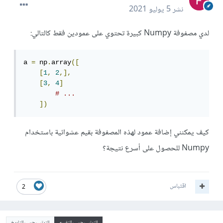
نشر
5 يوليو 2021
لدي مصفوفة Numpy كبيرة تحتوي على عمودين فقط كالتالي:
a 
=
 np
.
array
([
[
1
,
2
,],
[
3
,
4
]
# ...
])
كيف يمكنني إضافة عمود لهذه المصفوفة بقيم عشوائية باستخدام
Numpy للحصول على أسرع نتيجة؟
اقتباس
2
الترتيب حسب التقييم
الترتيب حسب التاريخ