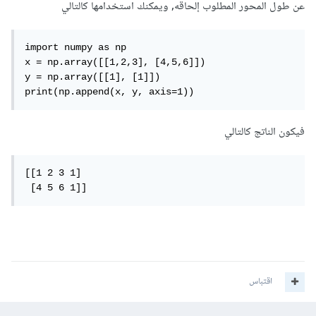
عن طول المحور المطلوب إلحاقه, ويمكنك استخدامها كالتالي
import numpy as np  

x = np.array([[1,2,3], [4,5,6]]) 

y = np.array([[1], [1]]) 

print(np.append(x, y, axis=1)) 
فيكون الناتج كالتالي
[[1 2 3 1]

 [4 5 6 1]]
اقتباس