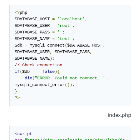
<?
php

$DATABASE_HOST 
=
'localhost'
;
$DATABASE_USER 
=
'root'
;
$DATABASE_PASS 
=
''
;
$DATABASE_NAME 
=
'test'
;
$db 
=
 mysqli_connect
(
$DATABASE_HOST
,
$DATABASE_USER
,
 $DATABASE_PASS
,
$DATABASE_NAME
);
// Check connection
if
(
$db 
===
false
){
die
(
"ERROR: Could not connect. "
.
mysqli_connect_error
());
}
?>
index.php
<script