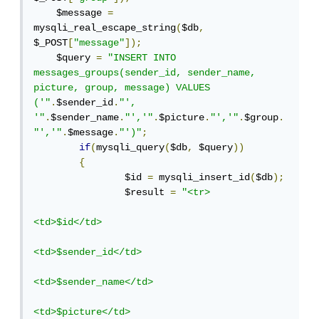
    $message 
=
mysqli_real_escape_string
(
$db
,
$_POST
[
"message"
]);
    $query 
=
"INSERT INTO 
messages_groups(sender_id, sender_name, 
picture, group, message) VALUES 
('"
.
$sender_id
.
"', 
'"
.
$sender_name
.
"','"
.
$picture
.
"','"
.
$group
.
"','"
.
$message
.
"')"
;
if
(
mysqli_query
(
$db
,
 $query
))
{
		$id 
=
 mysqli_insert_id
(
$db
);
		$result 
=
"<tr>

<td>$id</td>

<td>$sender_id</td>

<td>$sender_name</td>

<td>$picture</td>
