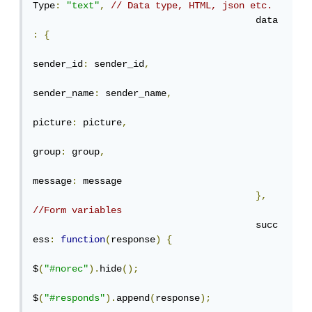
Type
:
"text"
,
// Data type, HTML, json etc.
					data
:
{
sender_id
:
 sender_id
,
sender_name
:
 sender_name
,
picture
:
 picture
,
group
:
 group
,
message
:
 message

},
//Form variables
					succ
ess
:
function
(
response
)
{
$
(
"#norec"
).
hide
();
$
(
"#responds"
).
append
(
response
);