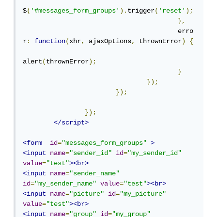
$
(
'#messages_form_groups'
).
trigger
(
'reset'
);
},
					erro
r
:
function
(
xhr
,
 ajaxOptions
,
 thrownError
)
{
alert
(
thrownError
);
}
});
});
});
</script>
<form
id
=
"messages_form_groups"
>
<input
name
=
"sender_id"
id
=
"my_sender_id"
value
=
"test"
><br>
<input
name
=
"sender_name"
id
=
"my_sender_name"
value
=
"test"
><br>
<input
name
=
"picture"
id
=
"my_picture"
value
=
"test"
><br>
<input
name
=
"group"
id
=
"my_group"