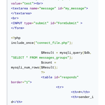
value
=
"test"
><br>
<textarea
name
=
"message"
id
=
"my_message"
>
</textarea>
<br>
<INPUT
type
=
"submit"
id
=
"FormSubmit"
>
</form>
<?
php

include_once
(
"connect_file.php"
);
		$Result 
=
 mysqli_query
(
$db
,
"SELECT * FROM messages_groups"
);
		$count 
=
mysqli_num_rows
(
$Result
);
?>
<table
id
=
"responds"
border
=
"1"
>
<tr>
<th>
#
</th>
<th>
sender_i
d
</th>