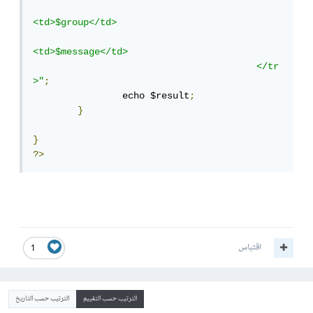
<td>$group</td>

<td>$message</td>

					</tr
>"
;
		echo $result
;
}
}
?>
اقتباس
1
الترتيب حسب التقييم
الترتيب حسب التاريخ