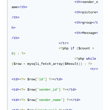
<th>
sender_n
ame
</th>
<th>
picture
<
/th>
<th>
group
</t
h>
<th>
Message
<
/th>
</tr>
<?
php 
if
(
$count 
>
0
)
:
?>
<?
php 
while
(
$row 
=
 mysqli_fetch_array
(
$Result
))
:
?>
<tr>
<td>
<?=
 $row
[
'id'
]
?>
</td>
<td>
<?=
 $row
[
'sender_id'
]
?>
</td>
<td>
<?=
 $row
[
'sender_name'
]
?>
</td>