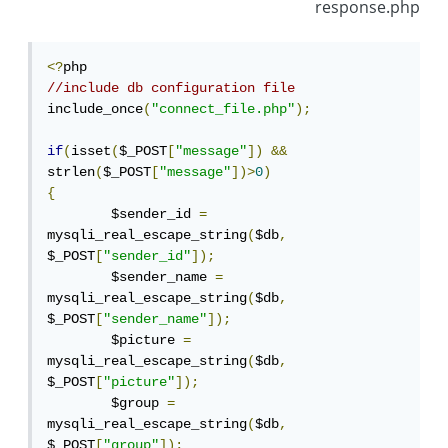
response.php
<?
//include db configuration file
include_once
(
"connect_file.php"
);
if
(
isset
(
$_POST
[
"message"
])
&&
strlen
(
$_POST
[
"message"
])>
0
)
{
	$sender_id 
=
mysqli_real_escape_string
(
$db
,
$_POST
[
"sender_id"
]);
	$sender_name 
=
mysqli_real_escape_string
(
$db
,
$_POST
[
"sender_name"
]);
	$picture 
=
mysqli_real_escape_string
(
$db
,
$_POST
[
"picture"
]);
	$group 
=
mysqli_real_escape_string
(
$db
,
$_POST
[
"group"
]);