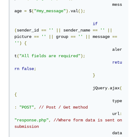
					mess
age 
=
 $
(
"#my_message"
).
val
();
if
(
sender_id 
==
''
||
 sender_name 
==
''
||
picture 
==
''
||
 group 
==
''
||
 message 
==
''
)
{
					aler
t
(
"All fields are required"
);
retu
rn
false
;
}
				jQuery
.
ajax
(
{
					type
:
"POST"
,
// Post / Get method
					url
:
"response.php"
,
//Where form data is sent on 
submission
					data