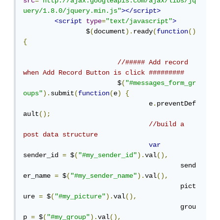
src
=
"http://ajax.googleapis.com/ajax/libs/jq
uery/1.8.0/jquery.min.js"
></script>
<script
type
=
"text/javascript"
>
		$
(
document
).
ready
(
function
()
{
//##### Add record 
when Add Record Button is click #########
			$
(
"#messages_form_gr
oups"
).
submit
(
function
(
e
)
{
				e
.
preventDef
ault
();
//build a 
post data structure
var
sender_id 
=
 $
(
"#my_sender_id"
).
val
(),
					send
er_name 
=
 $
(
"#my_sender_name"
).
val
(),
					pict
ure 
=
 $
(
"#my_picture"
).
val
(),
					grou
p 
=
 $
(
"#my_group"
).
val
(),