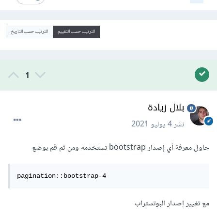
الترتيب حسب التقييم
الترتيب حسب التاريخ
1
بلال زيادة
نشر
4 يوليو 2021
حاول معرفة أي إصدار bootstrap تستخدمه ومن ثم قم بوضع
pagination::bootstrap-4
مع تغيير إصدار البوتستراب