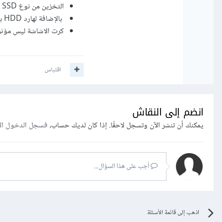
التخزين من نوع SSD بمساحة على الأقل لنظام التشغيل والبرامج الثقيلة 512 غيغابايت
بالإضافة لهارد HDD بسعة1 تيرا بايت
كرت الاشاشة ليس مؤثرا با
اقتباس
انضم إلى النقاش
يمكنك أن تنشر الآن وتسجل لاحقًا. إذا كان لديك حساب،
فسجل الدخول ال
أجب على هذا السؤال...
اذهب إلى قائمة الأسئلة