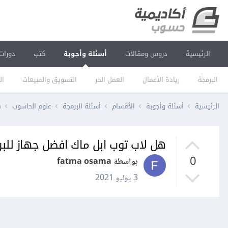
الرئيسية
دروس ومقالات
أسئلة وأجوبة
كتب
دورات
البرمجة
ريادة الأعمال
العمل الحر
التسويق والمبيعات
ال
الرئيسية
أسئلة وأجوبة
الأقسام
أسئلة البرمجة
علوم الحاسوب
ه
هل لاب توب ابل ماك افضل جهاز للب
0
بواسطة fatma osama
3 يوليو 2021