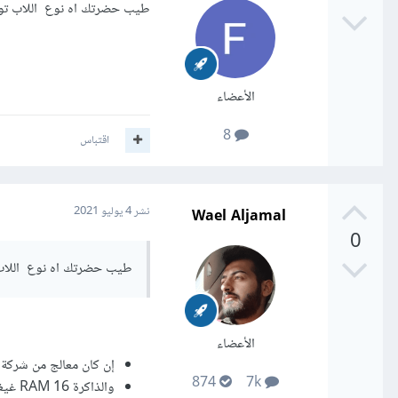
طيب حضرتك اه نوع اللاب توب 
الأعضاء
8
اقتباس
Wael Aljamal
نشر
4 يوليو 2021
0
طيب حضرتك اه نوع اللاب ت
الأعضاء
إن كان معالج من شركة intel يفضل i7 من الجيل الحديث 8th gen وأعلى .
874
7k
والذاكرة RAM 16 غيغا بايت.