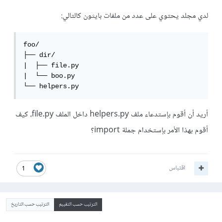
لدي مجلد يحتوي على عدد من ملفات بايثون كالتالي:
foo/

├── dir/

|  ├── file.py

|  └── boo.py

└── helpers.py
أريد أن أقوم بإستدعاء ملف helpers.py داخل الملف file.py، كيف
أقوم بهذا الأمر بإستخدام جملة import؟
اقتباس
1
الترتيب حسب التقييم
الترتيب حسب التاريخ