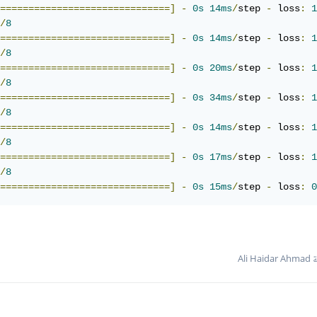
==============================]
-
0s
14ms
/
step 
-
 loss
:
1
/
8
==============================]
-
0s
14ms
/
step 
-
 loss
:
1
/
8
==============================]
-
0s
20ms
/
step 
-
 loss
:
1
/
8
==============================]
-
0s
34ms
/
step 
-
 loss
:
1
/
8
==============================]
-
0s
14ms
/
step 
-
 loss
:
1
/
8
==============================]
-
0s
17ms
/
step 
-
 loss
:
1
/
8
==============================]
-
0s
15ms
/
step 
-
 loss
:
0
Ali 