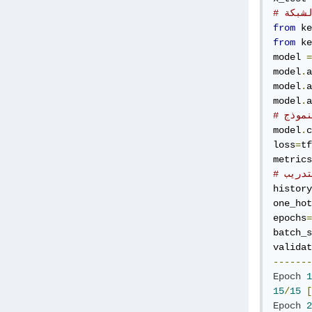
لشبكة
from
 ke
from
 ke
model 
=
model
.
a
model
.
a
model
.
a
model
.
c
loss
=
tf
metrics
لتدريب
history
one_hot
epochs
=
batch_s
validat
-------
Epoch
1
15
/
15
[
Epoch
2