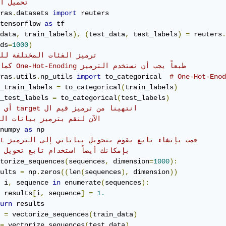
# تحميل ا
ras
.
datasets 
import
tensorflow 
as
data
,
 train_labels
),
(
test_data
,
 test_labels
)
=
 reuters
.
ds
=
1000
)
#ترميز الفئات المختلفة لل
#كما أشرنا One-Hot-Enoding طبعاً يجب أن نستخدم الترميز 
ras
.
utils
.
np_utils 
import
 to_categorical  
# One-Hot-Enod
_train_labels 
=
 to_categorical
(
train_labels
)
_test_labels 
=
 to_categorical
(
test_labels
)
#أي الفئات target انتهينا من ترميز قيم ال 
# الآن لنقم بترميز بيانات التدريب 
numpy 
as
#One-Hot قمت بإنشاء تابع يقوم بتحويل بياناتي إلى الترميز 
#  بإمكانك أيضاً استخدام تابع تحويل 
torize_sequences
(
sequences
,
 dimension
=
1000
):
ults 
=
 np
.
zeros
((
len
(
sequences
),
 dimension
))
 i
,
 sequence 
in
 enumerate
(
sequences
):
 results
[
i
,
 sequence
]
=
1.
urn
 results

 
=
 vectorize_sequences
(
train_data
)
=
 vectorize_sequences
(
test_data
)