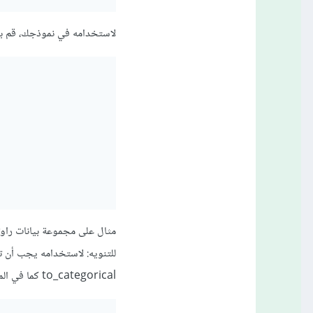
لاستخدامه في نموذجك، قم بتمريره إلى دا
مثال على مجموعة بيانات راوترز (
to_categorical كما في المثال للقيام بالأمر.