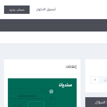
تسجيل الدخول
حساب جديد
إعلانات
ن
0
السؤال