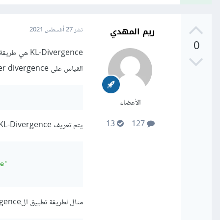
ريم المهدي
نشر
27 أغسطس 2021
0
L-Divergence
القياس على Kullback-Leibler divergence والتي تقوم بحساب الخطأ بالطريقة التالية:
الأعضاء
13
127
يتم تعريف KL-Divergence في tensorflow بالطريقة التالية:
e'
مثال لطريقة تطبيق الKL-Divergence: