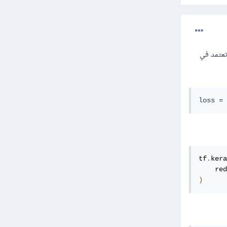
ي تعتمد في
loss = 
tf
.
kera
    red
)