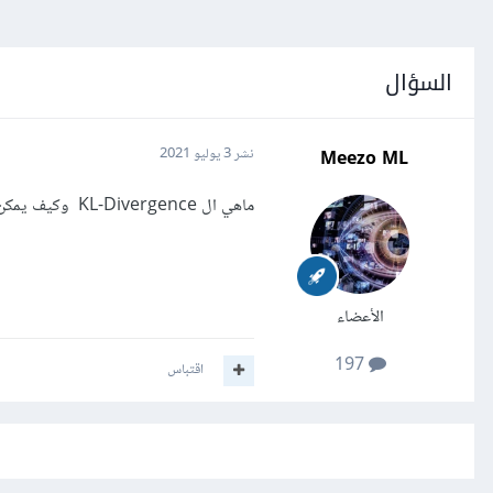
السؤال
Meezo ML
نشر
3 يوليو 2021
ماهي ال KL-Divergence وكيف يمكن استخدامها في Kears؟
الأعضاء
197
اقتباس