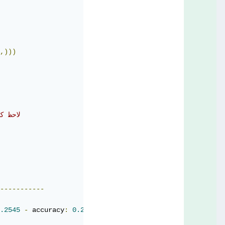
,)))
# لاحظ
-----------
.2545
-
 accuracy
:
0.2897
-
 val_loss
:
2.0523
-
 val_accura