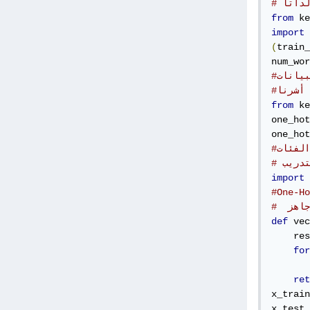
لداتا
from
 ke
import
 
(
train_
num_wor
بيانات
from
 ke
one_hot
one_hot
import
 
جاهز
def
 vec
    res
for
       
ret
x_train
x_test 