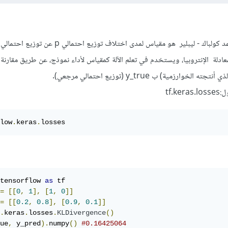
في الاحصاء الرياضي، فإن تباعد كولباك - ليبلير ‏ هو مقياس لمدى اختلاف
ادلة الإنتروبيا، ويستخدم في تعلم الآلة كمقياس لأداء نموذج، عن طريق مقارنة
tf.
low
.
keras
.
losses
tensorflow 
as
 tf

=
[[
0
,
1
],
[
1
,
0
]]
=
[[
0.2
,
0.8
],
[
0.9
,
0.1
]]
.
keras
.
losses
.
KLDivergence
()
ue
,
 y_pred
).
numpy
()
#0.16425064