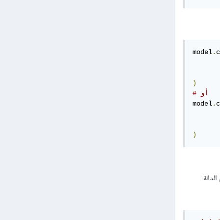
model
.
c
)
# أو 
model
.
c
)
On، ويمكنك استخدام الدالة