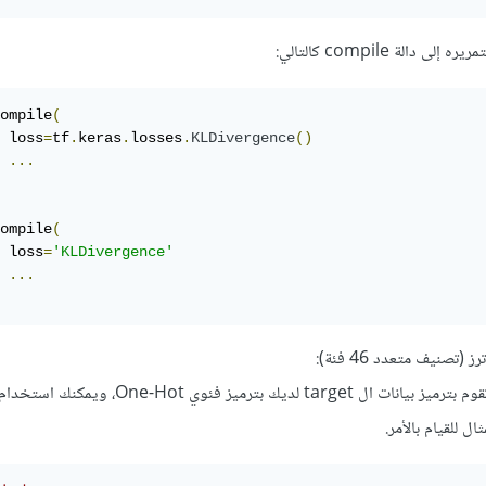
لة compile كالتالي:
ompile
(
	loss
=
tf
.
keras
.
losses
.
KLDivergence
()
...
ompile
(
	loss
=
'KLDivergence'
...
تصنيف متعدد 46 فئة):
للتنويه: لاستخدامه يجب أن تقوم بترميز بيانات ال target لديك بترميز فئوي e-Hot