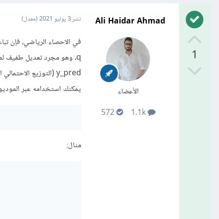
Ali Haidar Ahmad
نشر
3 يوليو 2021
(معدل)
1
q، وهو مجرد تعديل طفيف لمع
y_pred (التوزيع الاحتمالي الذي أنتجته الخوارزمية) ب y_true (توزيع احتمالي مرجعي).
يمكنك استخدامه عبر الموديول:keras.losses
الأعضاء
572
1.1k
مثال: