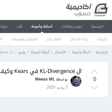
الرئيسية
دروس ومقالات
أسئلة وأجوبة
كتب
دورات
البرمجة
ريادة الأعمال
العمل الحر
التسويق والمبيعات
ال
الرئيسية
أسئلة وأجوبة
الأقسام
أسئلة البرمجة
روبي
ال KL-Divergence في Kears وكيف يتم استخدامها
ال KL-Divergence في Kears وكيف يتم استخدامها
0
بواسطة Meezo ML
3 يوليو 2021