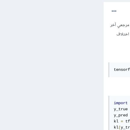
 توزيع احتمالي p عن توزيع احتمالي مرجعي آخر
 اختلاف
tensorf
import
 
y_true 
y_pred 
kl 
=
 tf
kl
(
y_tr