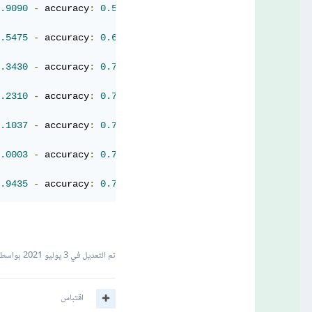
.9090
-
 accuracy
:
0.5904
-
 val_loss
:
1.6599
-
 val_accura
.5475
-
 accuracy
:
0.6557
-
 val_loss
:
1.4534
-
 val_accura
.3430
-
 accuracy
:
0.7036
-
 val_loss
:
1.3452
-
 val_accura
.2310
-
 accuracy
:
0.7298
-
 val_loss
:
1.2695
-
 val_accura
.1037
-
 accuracy
:
0.7569
-
 val_loss
:
1.1704
-
 val_accura
.0003
-
 accuracy
:
0.7809
-
 val_loss
:
1.1225
-
 val_accura
.9435
-
 accuracy
:
0.7911
-
 val_loss
:
1.0866
-
 val_accura
تم التعديل في
3 يوليو 2021
بواسطة Haidar Ahmad
اقتباس