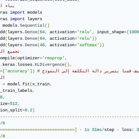
# بناء ا
ras 
import
ras 
import
 layers

 models
.
Sequential
()
dd
(
layers
.
Dense
(
64
,
 activation
=
'relu'
,
 input_shape
=(
1000
dd
(
layers
.
Dense
(
64
,
 activation
=
'relu'
))
dd
(
layers
.
Dense
(
46
,
 activation
=
'softmax'
))
# تجميع النموذج 
ompile
(
optimizer
=
'rmsprop'
,
.
keras
.
losses
.
KLDivergence
(),
 كيف قمنا بتمرير دالة التكلفة إلى النموذج
])
'accuracy'
=[
# ا
 
=
 model
.
fit
(
x_train
,
_train_labels
,
8
,
ize
=
512
,
ion_split
=
0.2
)
--------------------------------------------------------
/
8
==============================]
-
1s
31ms
/
step 
-
 loss
:
3
/
8