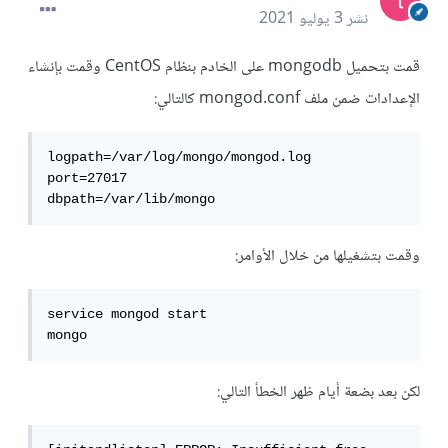
نشر
3 يوليو 2021
قمت بتحميل mongodb على الخادم بنظام CentOS وقمت بإنشاء
الإعدادات ضمن ملف mongod.conf كالتالي:
logpath=/var/log/mongo/mongod.log

port=27017

dbpath=/var/lib/mongo
وقمت بتشغيلها من خلال الأوامر:
service mongod start

mongo
لكن بعد بضعة أيام ظهر الخطأ التالي: