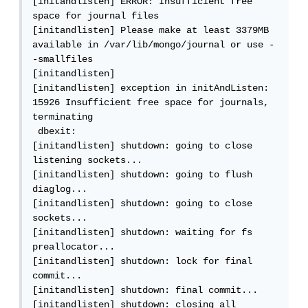
[initandlisten] ERROR: Insufficient free 
space for journal files

[initandlisten] Please make at least 3379MB 
available in /var/lib/mongo/journal or use -
-smallfiles

[initandlisten]

[initandlisten] exception in initAndListen: 
15926 Insufficient free space for journals, 
terminating

 dbexit:

[initandlisten] shutdown: going to close 
listening sockets...

[initandlisten] shutdown: going to flush 
diaglog...

[initandlisten] shutdown: going to close 
sockets...

[initandlisten] shutdown: waiting for fs 
preallocator...

[initandlisten] shutdown: lock for final 
commit...

[initandlisten] shutdown: final commit...

[initandlisten] shutdown: closing all 