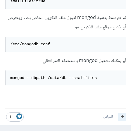
smallFiles:true
ثم قم فقط بتنفيذ mongod لقبول ملف التكوين الخاص بك , ويفترض
أن يكون موقع ملف التكوين هو
/etc/mongodb.conf
أو يمكنك تشغيل mongod باستخدام الأمر التالي
mongod --dbpath /data/db --smallfiles
اقتباس
1