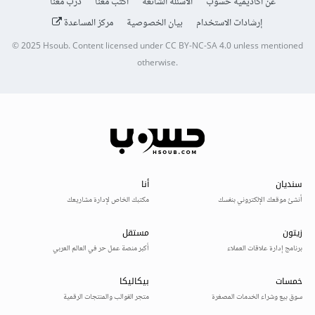
عن أكاديمية حسوب
الأسئلة الشائعة
اكتب معنا
درّب معنا
إرشادات الاستخدام
بيان الخصوصية
مركز المساعدة
© 2025
Hsoub
.
Content licensed under
CC BY-NC-SA 4.0
unless mentioned
otherwise.