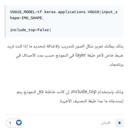
VGG16_MODEL
=
tf
.
keras
.
applications
.
VGG16
(
input_s
hape
=
IMG_SHAPE
,
include_top
=
False
)
بذلك يمكنك تمرير شكل الصور للتدريب بإلاضافة لتحديد ما إذا كنت تريد
ضبط خاص لأخر طبقة layer في النموذج حسب عدد الأصناف في
برنامجك.
وذلك بإستخدام include_top، إن كانت خاظئة فكل النموذج يتم
إستدعائه ما عدا طبقة التصنيف الأخيرة.
اقتباس
1