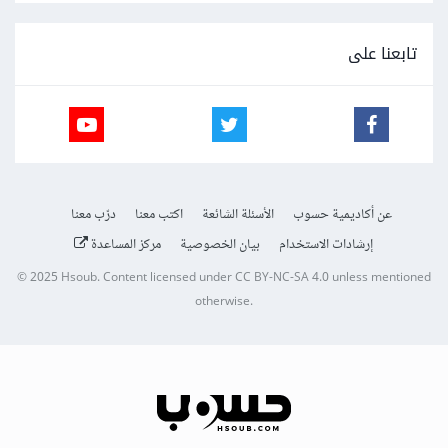
تابعنا على
عن أكاديمية حسوب
الأسئلة الشائعة
اكتب معنا
درّب معنا
إرشادات الاستخدام
بيان الخصوصية
مركز المساعدة
© 2025
Hsoub
.
Content licensed under
CC BY-NC-SA 4.0
unless mentioned
otherwise.