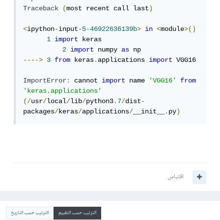
Traceback
(
most recent call last
)
<
ipython
-
input
-
5
-
46922636139b
>
in
<
module
>()
1
import
 keras

2
import
 numpy 
as
---->
3
from
 keras
.
applications 
import
 VGG16

ImportError
:
 cannot 
import
 name 
'VGG16'
from
'keras.applications'
(/
usr
/
local
/
lib
/
python3
.
7
/
dist
-
packages
/
keras
/
applications
/
__init__
.
py
)
اقتباس
الترتيب حسب التقييم
الترتيب حسب التاريخ