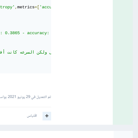
tropy'
,
metrics
=[
'accuracy'
])
: 0.3865 - accuracy: 0.8889

تم التعديل في
29 يونيو 2021
بواسطة r Ahmad
اقتباس