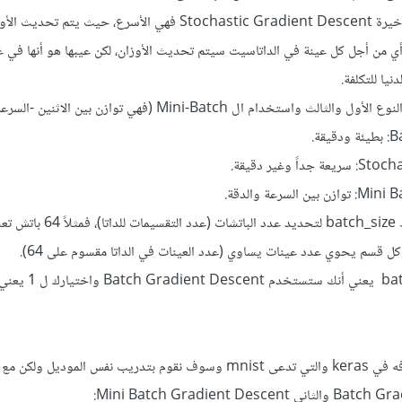
أما فيما يتعلق بالخوارزمية الأخيرة Stochastic Gradient Descent فهي الأسرع، حيث يتم 
ي من أجل كل عينة في الداتاسيت سيتم تحديث الأوزان، لكن عيبها هو أنها في غ
نيا للتكلفة.
خدام ال Mini-Batch (فهي توازن بين الاثنين -السرعة والدقة-).
ة.
وغير دقيقة.
سرعة والدقة.
وفي كيراس نستخدم الوسيط batch_size لتحديد عدد
عدم تعيين قيمة لل batch_size يعني أنك ستستخدم ent
دربنا الموديل على الداتا المعرفه في keras والتي تدعى mnist وسوف نقوم بتدريب نفس المو