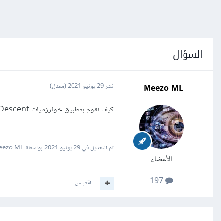
السؤال
Meezo ML
نشر
29 يونيو 2021
(معدل)
كيف نقوم بتطبيق خوارزميات Batch, Mini Batch & Stochastic Gradient Descent في كيراس؟وما الفرق بينهم؟
تم التعديل في
29 يونيو 2021
بواسطة Meezo ML
الأعضاء
197
اقتباس