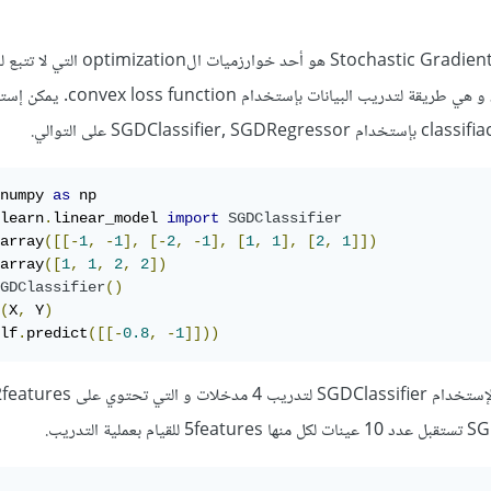
خوارزمية Stochastic Gradient Descent(SGD) هو أحد خ
numpy 
as
learn
.
linear_model 
import
SGDClassifier
array
([[-
1
,
-
1
],
[-
2
,
-
1
],
[
1
,
1
],
[
2
,
1
]])
array
([
1
,
1
,
2
,
2
])
GDClassifier
()
(
X
,
 Y
)
lf
.
predict
([[-
0.8
,
-
1
]]))