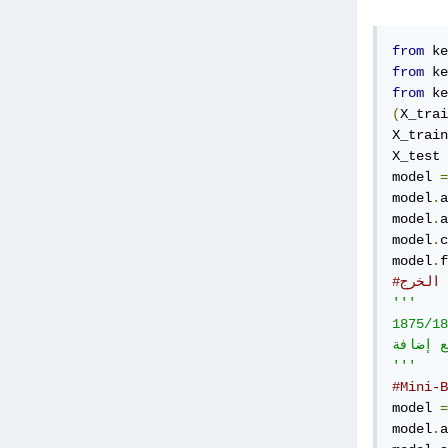
from
 ke
from
 ke
from
 ke
(
X_trai
X_train
X_test 
model 
=
model
.
a
model
.
a
model
.
c
model
.
f
#الخرج
'''

1875/18
batch_siz
'''
#Mini-B
model 
=
model
.
a