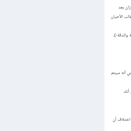
تحديث الأوزان بعد
الب الأحيان
 الباتشات (عدد التقسيمات للداتا)، فمثلاً 64 باتش تعني أنه سيتم
Batch Gradient Desc واختيارك ل 1 يعني أنك
ديل ولكن مع اختلاف أن