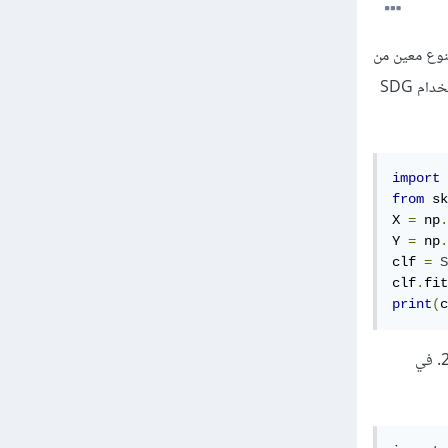
وارزميات الoptimization التي لا تتبع لنوع معين من
خوارزميات الذكاء الإصطناعي، و هي طريقة لتدريب البيانات بإستخدام convex loss function. يمكن إستخدام SDG
import
 
from
 sk
X 
=
 np
.
Y 
=
 np
.
clf 
=
S
clf
.
fit
print
(
c
البرنامج أعلاه عبارة عن مثال لإستخدام SGDClassifier لتدريب 4 مدخلات و التي تحتوي على 2features. في