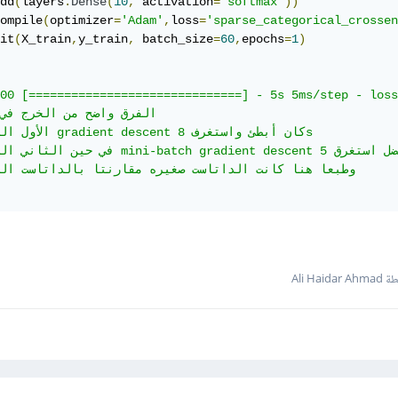
dd
(
layers
.
Dense
(
10
,
 activation
=
'softmax'
))
ompile
(
optimizer
=
'Adam'
,
loss
=
'sparse_categorical_crossen
it
(
X_train
,
y_train
,
 batch_size
=
60
,
epochs
=
1
)
00 [==============================] - 5s 5ms/step - loss
الفرق واضح من الخرج في 

الأول الذي يحوي nt descent

في حين الثاني الذي يحوي mini-batch gradient descent صحيح أن الدقه ليست كالأول

وطبعا هنا كانت الداتاست صغيره مقارنتا بالداتاست ال

Ali Haida