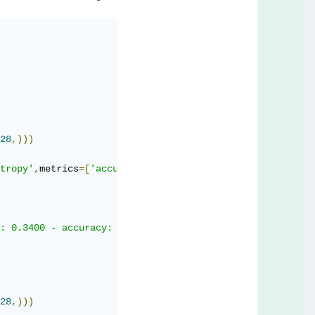
28
,)))
tropy'
,
metrics
=[
'accuracy'
])
: 0.3400 - accuracy: 0.9004

28
,)))