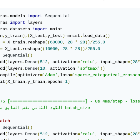
ras
.
models 
import
Sequential
ras 
import
ras
.
datasets 
import
n
,
y_train
),(
X_test
,
y_test
)=
mnist
.
load_data
()
 
=
 X_train
.
reshape
((
60000
,
28
*
28
))/
255.0
=
 X_test
.
reshape
((
10000
,
28
*
28
))/
255.0
Sequential
()
dd
(
layers
.
Dense
(
512
,
 activation
=
'relu'
,
 input_shape
=(
28
*
dd
(
layers
.
Dense
(
10
,
 activation
=
'softmax'
))
ompile
(
optimizer
=
'Adam'
,
loss
=
'sparse_categorical_crossen
it
(
X_train
,
y_train
,
epochs
=
1
)
75 [==============================] - 8s 4ms/step - loss
الكود الثاني نفس السابق مع إضافة e

atch
Sequential
()
dd
(
layers
.
Dense
(
512
,
 activation
=
'relu'
,
 input_shape
=(
28
*