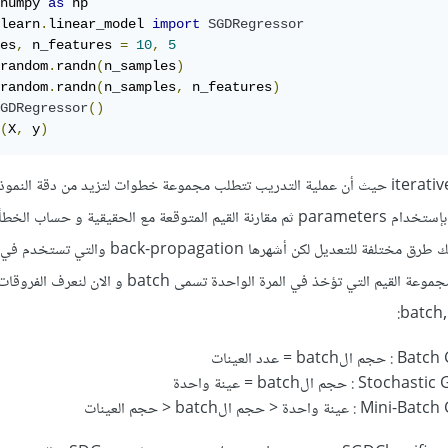
numpy 
as
learn
.
linear_model 
import
SGDRegressor
es
,
 n_features 
=
10
,
5
random
.
randn
(
n_samples
)
random
.
randn
(
n_samples
,
 n_features
)
GDRegressor
()
(
X
,
 y
)
وهي عبارة عن iterative algorithm حيث أن عملية التدريب تتطلب مجموعة خطوات لتزيد من دقة ا
كل خطوة تنبؤ لقيمة عينة تتم بإستخدام parameters ثم مقارنة القيم المتوقعة مع الحقيقية و حسا
neural networks. والان مجموعة القيم التي تؤخذ في المرة الواحدة تسمى batch و الان لن
batch,
 = عدد العينات
< حجم الbatch < حجم العينات