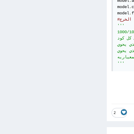
model
.
a
model
.
c
model
.
f
#الخرج
'''

1000/10
كل كود 
gradie كان أبطئ واستغرف 8s 
 ولكن السرعه كانت أفضل استغرق 5s 
معياريه
'''
2