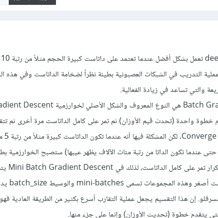
معظم
b) وستصبح عملية التدريب في الشبكات العصبونية بطيئة نظراً لضخامة الداتاست وفي هذه 
 والتي تساعد في زيادة الفعالية.
م خطوة واحدة (تحدث قيم الأوزان) ثم تمر على كامل الداتاست مرة أخرى ثم تت
ثانية وهكذا حت
تى عندما تكون الداتا من رتبة مئات الآلاف يظهر عيبها) ستصبح الخوارزمية بط
التقدم أو التدرج لأنه في كل 
الداتاست إلى مجموعات 
فلو. إن هذا التقسيم يجعل عملية التقارب أسرع بكثير من الطريقة العادية فهو 
تى يتقدم خطوة (تحديث الأوزان) وإنما على جزء منها.