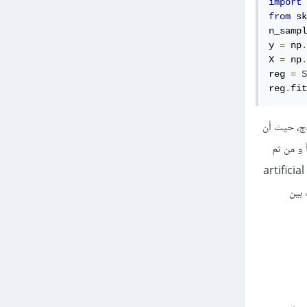
import
 
from
 sk
n_sampl
y 
=
 np
.
X 
=
 np
.
reg 
=
S
reg
.
fit
لنموذج، حيث أن
ب الخطأ و من ثم
تعديل الparameters، هنالك طرق مختلفة للتعديل لكن أشهرها back-propagation والتي تستخدم في artificial
عرف الفروقات بين