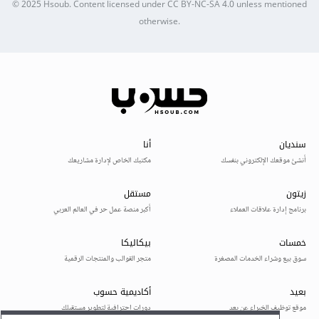
© 2025
Hsoub
.
Content licensed under
CC BY-NC-SA 4.0
unless mentioned
otherwise.