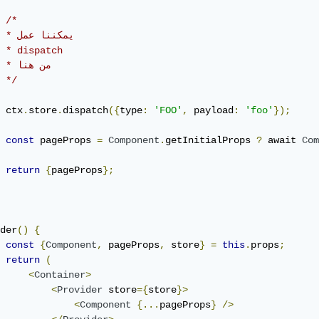
/*

      

 * dispatch

     

 */
 ctx
.
store
.
dispatch
({
type
:
'FOO'
,
 payload
:
'foo'
});
const
 pageProps 
=
Component
.
getInitialProps 
?
 await 
Com
return
{
pageProps
};
der
()
{
const
{
Component
,
 pageProps
,
 store
}
=
this
.
props
;
return
(
<
Container
>
<
Provider
 store
={
store
}>
<
Component
{...
pageProps
}
/>