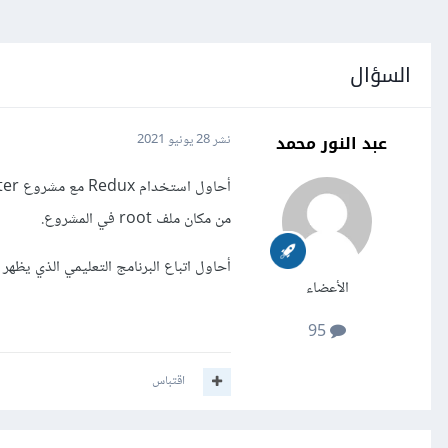
السؤال
عبد النور محمد
نشر
28 يونيو 2021
من مكان ملف root في المشروع.
أحاول اتباع البرنامج التعليمي الذي يظهر على next-redux-wrapper ولكن لم ينجح. لا 
الأعضاء
95
اقتباس