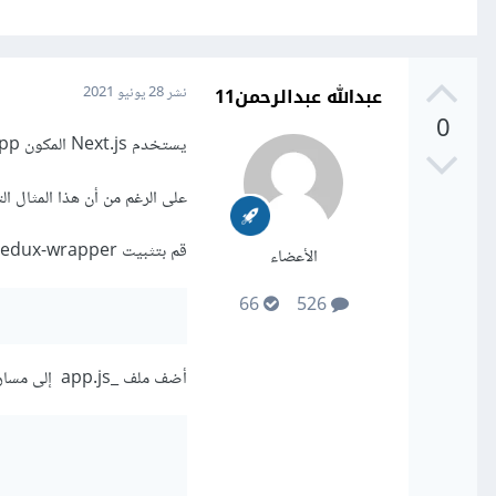
عبدالله عبدالرحمن11
نشر
28 يونيو 2021
0
يستخدم Next.js المكون App لتهيئة الصفحات. يمكنك إبطاله والتحكم في تهيئة الصفحة.
على الرغم من أن هذا المثال التوضيحي خاص بـ next.js ، إلا 
قم بتثبيت next-redux-wrapper:
الأعضاء
66
526
أضف ملف _app.js إلى مسار pages/. :