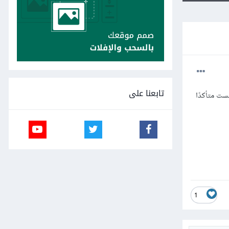
تابعنا على
next-r على المشروع ولكني لست متأكدًا
1