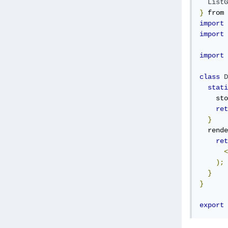
ListG
}
 from 
import
import
import
class
D
stati
    sto
ret
}
  rende
ret
<
);
}
}
export