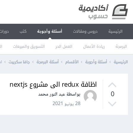
الرئيسية
دروس ومقالات
أسئلة وأجوبة
كتب
دورات
البرمجة
ريادة الأعمال
العمل الحر
التسويق والمبيعات
ال
الرئيسية
أسئلة وأجوبة
الأقسام
أسئلة البرمجة
جافا سكريبت
اظافة 
اظافة redux الى مشروع nextjs
0
بواسطة عبد النور محمد
28 يونيو 2021