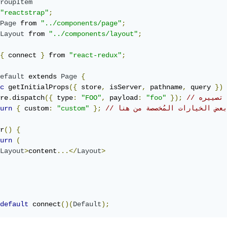
roupItem
"reactstrap"
;
Page
 from 
"../components/page"
;
Layout
 from 
"../components/layout"
;
{
 connect 
}
 from 
"react-redux"
;
efault
 extends 
Page
{
c
 getInitialProps
({
 store
,
 isServer
,
 pathname
,
 query 
})
 تصييره
});
"foo"
:
 payload
,
"FOO"
:
 type
({
dispatch
.
re
 بعض الخيارات المُخصصة من هنا
};
"custom"
:
 custom
{
urn
r
()
{
urn
(
Layout
>
content
...</
Layout
>
default
 connect
()(
Default
);