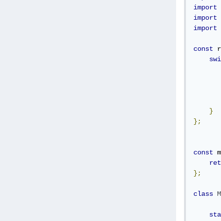
import
import
import
 
const
 r
swi
}
};
const
 m
ret
};
class
M
sta