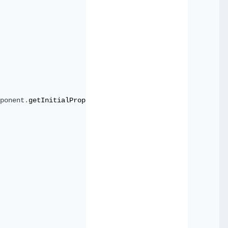
ponent
.
getInitialProps
(
ctx
)
:
{};