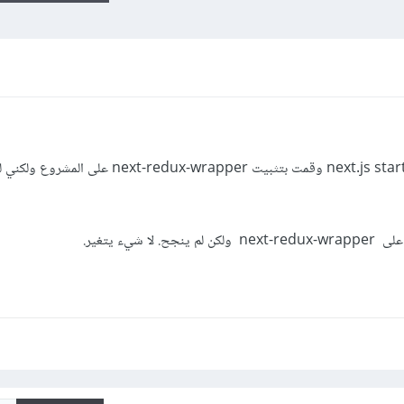
أحاول استخدام Redux مع مشروع next.js starter وقمت بتثبيت edux-wrapper
شيء يتغير.