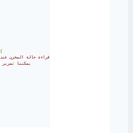
{
// المكون سيتمكن من قراءة حالة المخزن عند
// يمكننا تمرير