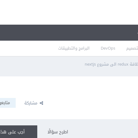
تصميم
DevOps
البرامج والتطبيقات
redux الى مشروع nextjs
متابعو
مشاركة
اطرح سؤالًا
أجب على هذا 