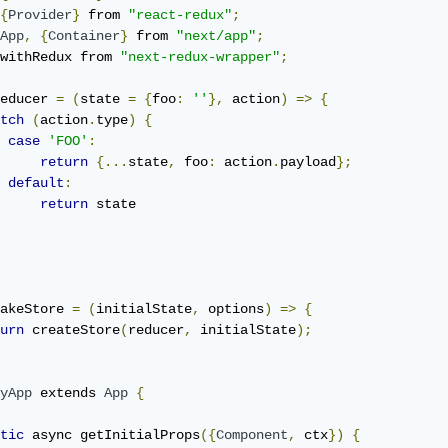
{
Provider
}
 from 
"react-redux"
;
App
,
{
Container
}
 from 
"next/app"
;
withRedux from 
"next-redux-wrapper"
;
educer 
=
(
state 
=
{
foo
:
''
},
 action
)
=>
{
tch
(
action
.
type
)
{
case
'FOO'
:
return
{...
state
,
 foo
:
 action
.
payload
};
default
:
return
 state

akeStore 
=
(
initialState
,
 options
)
=>
{
urn
 createStore
(
reducer
,
 initialState
);
yApp
 extends 
App
{
tic
 async getInitialProps
({
Component
,
 ctx
})
{