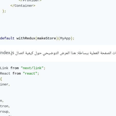
</
Provider
>
</
Container
>
);
default
 withRedux
(
makeStore
)(
MyApp
);
فحة الفعلية ببساطة: هذا العرض التوضيحي حول كيفية اتصال index.js بالصفحات.
Link
 from 
"next/link"
;
React
 from 
"react"
;
{
iner
,
n
,
tron
,
roup
,