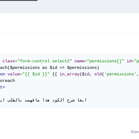
class
=
"form-control select2"
name
=
"permissions[]"
id
=
"p
ach($permissions as $id => $permissions)

on
value
=
"{{ $id }}"
 {{ 
in_array
($
id
, 
old
(
'permissions'
,
t>
ابغا شرح الكود هذا مافهمت بالطلب ايش ينرسل 