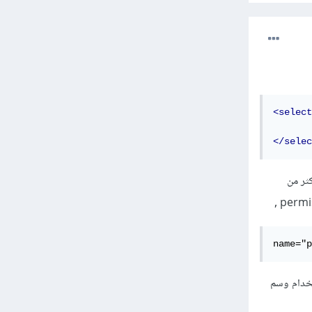
<select
</selec
تخدم أكثر من
name="p
المخزنة لدينا في قاعدة البيانات و عرضها داخل قائمة select باستخدام وسم