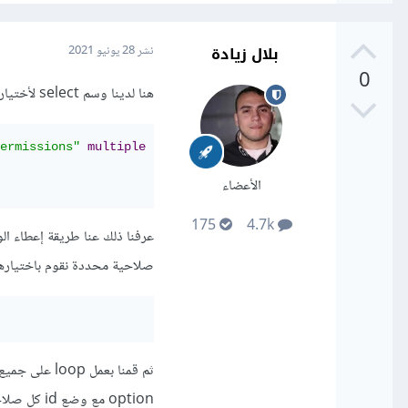
بلال زيادة
نشر
28 يونيو 2021
0
هنا لدينا وسم select لأختيار أكثر من خيار نريد تخزينه,
ermissions"
multiple
required
>
الأعضاء
175
4.7k
صلاحية محددة نقوم باختيارها , ي
option مع وضع id كل صلاحية في الخاصية value للوسم option ,