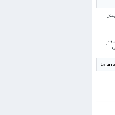
       
قة، هي تدور على مصفوفة ترابطية permissions$ لتأخذ المفتاح key بشكل id والقيمة value بشكل
 الثلاثي
من الجلسة
in_arr