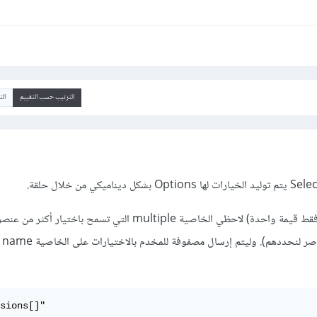
الترتيب حسب التقييم
ال
تقبل هذه عدد من القيم (ليس فقط قيمة واحدة) لاحظي الخاصية multiple التي تسمح باخت
ctrl مع
sions[]"
