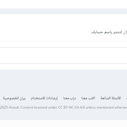
آن
لتنشر باسم حسابك.
الأسئلة الشائعة
اكتب معنا
درّب معنا
إرشادات الاستخدام
بيان الخصوصية
 2025
Hsoub
.
Content licensed under
CC BY-NC-SA 4.0
unless mentioned otherwi