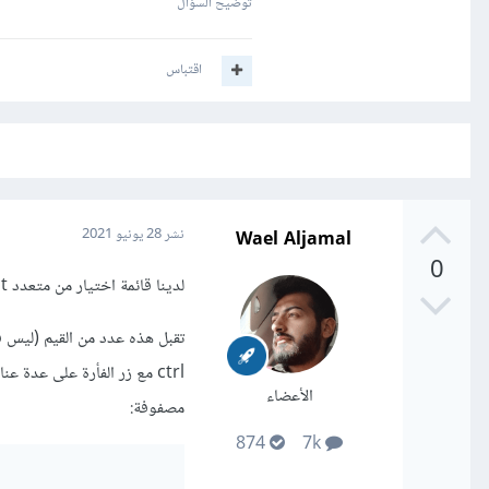
توضيح السؤال
اقتباس
Wael Aljamal
نشر
28 يونيو 2021
0
لدينا قائمة اختيار من متعدد Select يتم توليد الخيارات لها Options بشكل ديناميكي من خلال حلقة.
الأعضاء
مصفوفة:
874
7k