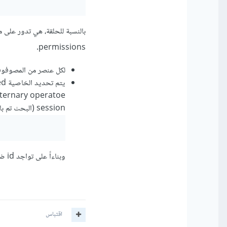
permissions.
لكل عنصر من المصوفوفة سيتم توليد حقل
session (البحث تم باستخدام in_array)
وبناءاً على تواجد id ضمن المصفوفة نضيف الخاصية selected ليتم تحديد هذا الخيار بشكل ديناميكي
اقتباس