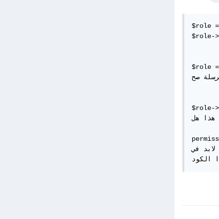
$role =
$role->
$role =
سلة صح 
$role->
هذا هل 
permiss
د في model 