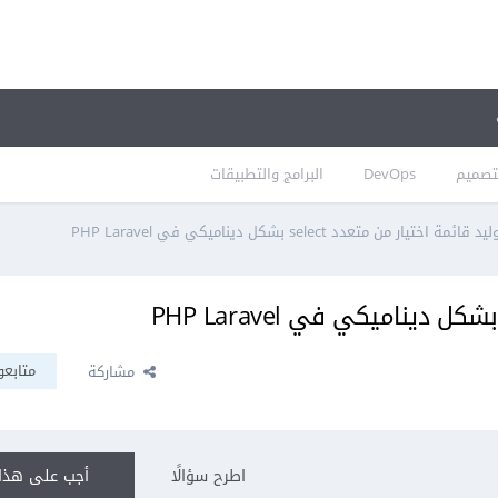
تصميم
DevOps
البرامج والتطبيقات
يد قائمة اختيار من متعدد select بشكل ديناميكي في PHP Laravel
متابعو
مشاركة
اطرح سؤالًا
أجب على هذا 