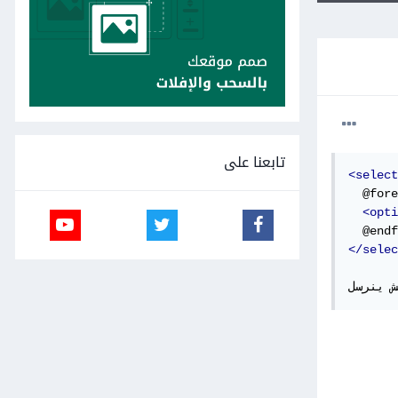
تابعنا على
<select
  @fore
<opti
</selec