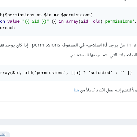
h($permissions as $id => $permissions)

on
value
=
"{{ $id }}"
 {{ 
in_array
($
id
, 
old
(
'permissions'
,
oreach
ثم قمنا بالتحقق عبر دالة in_array هل يوجد id الصلاحية في المصفوفة 
لصلاحيات التي يتم عرضها للمستخدم,
rray($id, old('permissions', [])) ? 'selected' : '' }}
هنا
الكات