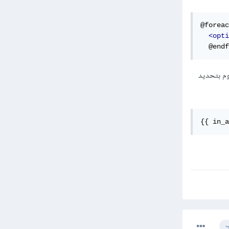
@foreac
<opti
  @endf
permissions , إذا كان يوجد نقوم بتحديد
{{ in_a
ب