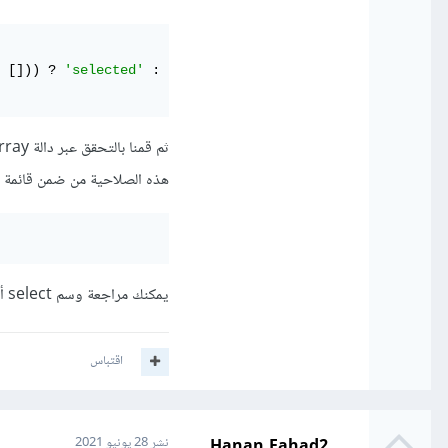
 [])) ? 
'selected'
 : 
''
 }}
>
{{ $permissions }}
</option>
هذه الصلاحية من ضمن قائمة ا
يمكنك مراجعة وسم select أولاً لتفهم إلية عمل الكود كاملاً من
اقتباس
Hanan Fahad2
نشر
28 يونيو 2021