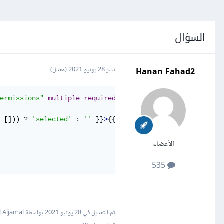
السؤال
Hanan Fahad2
نشر
28 يونيو 2021
(معدل)
ermissions"
multiple
required
>
 [])) ? 
'selected'
 : 
''
 }}
>
{{ $permissions }}
</option>
الأعضاء
535
تم التعديل في
28 يونيو 2021
بواسطة Wael Aljamal