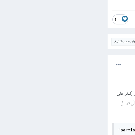
1
ترتيب حسب التاريخ
يار أكثر من عنصر (ننقر على
 زر الفأرة على عدة عناصر لنحددهم). وليتم إرسال مصفوفة للمخدم بالاختيارات على الخاصية name أن ترسل
"permis