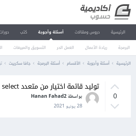
الرئيسية
دروس ومقالات
أسئلة وأجوبة
كتب
دورات
البرمجة
ريادة الأعمال
العمل الحر
التسويق والمبيعات
ال
الرئيسية
أسئلة وأجوبة
الأقسام
أسئلة البرمجة
جافا سكريبت
تول
توليد قائمة اختيار من متعدد select بشكل ديناميكي في PHP Laravel
0
بواسطة Hanan Fahad2
28 يونيو 2021