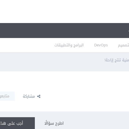
تصميم
DevOps
البرامج والتطبيقات
نية تنتج إزاحة!
متابعو
مشاركة
اطرح سؤالًا
أجب على هذا 