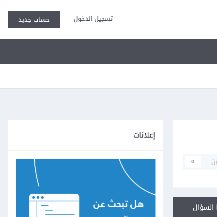
تسجيل الدخول
حساب جديد
إعلانات
ن
0
السؤال