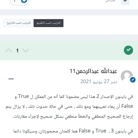
اقتباس
1
الترتيب حسب التقييم
الترتيب حسب التاريخ
1
عبدالله عبدالرحمن11
نشر
27 يونيو 2021
في بايثون الإصدار 2 هذا ليس مضمونا كما أنه من الممكن ل True و
False أن يعاد تعيينهما ومع ذلك ، حتى في حالة حدوث ذلك ، لا يزال يتم
إرجاع الصحيح المنطقي والخطأ منطقي بشكل صحيح لإجراء مقارنات.
في بايثون 3 ، True و False هما كلمتان محجوزتان، وسيكونا دائما