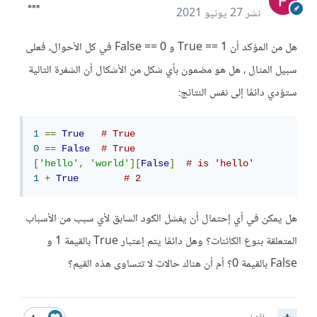
نشر
27 يونيو 2021
هل من المؤكد أن True == 1 و False == 0 في كل الأحوال، فعلى
سبيل المثال ، هل هو مضمون بأي شكل من الأشكال أن الشفرة التالية
ستؤدي دائمًا إلى نفس النتائج:
1
==
True
# True
0
==
False
# True
[
'hello'
,
'world'
][
False
]
# is 'hello'
1
+
True
# 2
هل يمكن في أي إحتمال أن يفشل الكود السابق لأي سبب من الأسباب
المتعلقة بنوع الكائنات؟ وهل دائمًا يتم إعتبار True بالقيمة 1 و
False بالقيمة 0؟ أم أن هناك حالات لا تتساوى هذه القيم؟