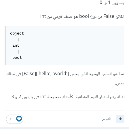
يساوين 1 و 0.
الكائن False من نوع bool هو صنف فرعي من int:
object

   |

 int

   |

 bool
هذا هو السبب الوحيد الذي يجعل ['hello', 'world'][False] في مثالك
يعمل.
لذلك يتم اعتبار القيم المنطقية كأعداد صحيحة int في بايثون 2 و 3.
اقتباس
2